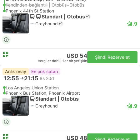
Kendinden-bağlantılı | Otobüs+Otobüs
Phoenix 44th St Station
Standart | Otobüs
+1
4.9
Greyhound
+1
USD 54
Şimdi Rezerve et
Vergiler dahil
|
Her bir yetişkin
Anlık onay
En çok satan
12:55
21:15
8s 20d
Los Angeles Union Station
Phoenix Bus Station, Phoenix Airport
Standart | Otobüs
4.9
Greyhound
USD 48
Şimdi Rezerve et