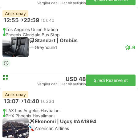
Vergiler dahil
|
Her bir yetişkin
Anlık onay
12:55
22:59
10s 4d
Los Angeles Union Station
Phoenix Glendale Bus Stop
Standart | Otobüs
4.9
Greyhound
USD 48
Şimdi Rezerve et
Vergiler dahil
|
Her bir yetişkin
Anlık onay
13:07
14:40
1s 33d
LAX Los Angeles Havaalanı
PHX Phoenix Havalimanı
Ekonomi | Uçuş #AA1994
American Airlines