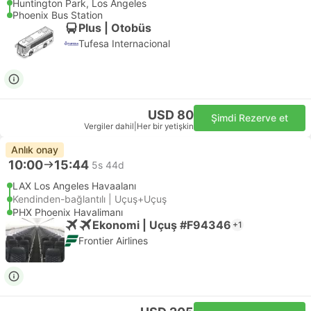
Huntington Park, Los Angeles
Phoenix Bus Station
Plus | Otobüs
Tufesa Internacional
USD 80
Şimdi Rezerve et
Vergiler dahil
|
Her bir yetişkin
Anlık onay
10:00
15:44
5s 44d
LAX Los Angeles Havaalanı
Kendinden-bağlantılı | Uçuş+Uçuş
PHX Phoenix Havalimanı
Ekonomi | Uçuş #F94346
+1
Frontier Airlines