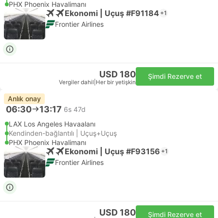
PHX Phoenix Havalimanı
Ekonomi | Uçuş #F91184
+1
Frontier Airlines
USD 180
Şimdi Rezerve et
Vergiler dahil
|
Her bir yetişkin
Anlık onay
06:30
13:17
6s 47d
LAX Los Angeles Havaalanı
Kendinden-bağlantılı | Uçuş+Uçuş
PHX Phoenix Havalimanı
Ekonomi | Uçuş #F93156
+1
Frontier Airlines
USD 180
Şimdi Rezerve et