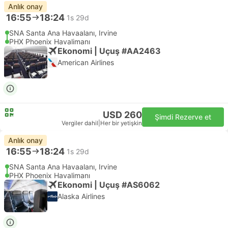
Anlık onay
16:55
18:24
1s 29d
SNA Santa Ana Havaalanı, Irvine
PHX Phoenix Havalimanı
Ekonomi | Uçuş #AA2463
American Airlines
USD 260
Şimdi Rezerve et
Vergiler dahil
|
Her bir yetişkin
Anlık onay
16:55
18:24
1s 29d
SNA Santa Ana Havaalanı, Irvine
PHX Phoenix Havalimanı
Ekonomi | Uçuş #AS6062
Alaska Airlines