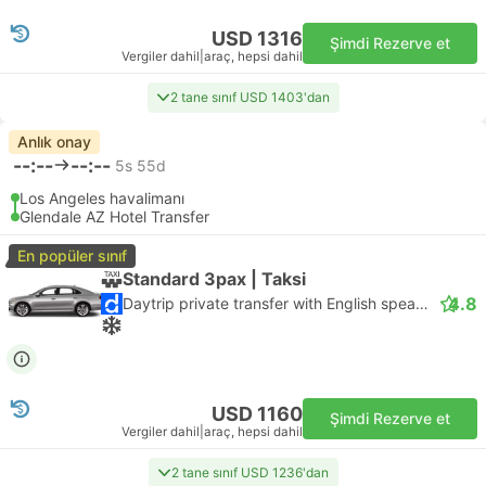
USD 1316
Şimdi Rezerve et
Vergiler dahil
|
araç, hepsi dahil
2 tane sınıf USD 1403'dan
Anlık onay
--:--
--:--
5s 55d
Los Angeles havalimanı
Glendale AZ Hotel Transfer
En popüler sınıf
Standard 3pax | Taksi
4.8
Daytrip private transfer with English speaking driver
USD 1160
Şimdi Rezerve et
Vergiler dahil
|
araç, hepsi dahil
2 tane sınıf USD 1236'dan