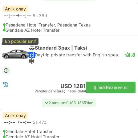
Anlık onay
--:--
--:--
5s 36d
Pasadena Hotel Transfer, Pasadena Texas
Glendale AZ Hotel Transfer
En popüler sınıf
Standard 3pax | Taksi
4.8
Daytrip private transfer with English speaking driver
USD 1281
Şimdi Rezerve et
Vergiler dahil
|
araç, hepsi dahil
2 tane sınıf USD 1365'dan
Anlık onay
--:--
--:--
5s 47d
Glendale Hotel Transfer
Glendale AZ Hotel Transfer