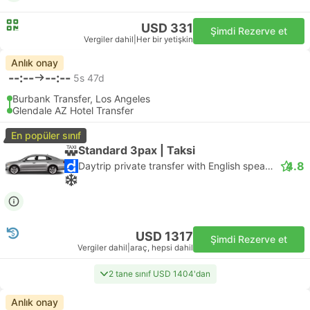
USD 331
Şimdi Rezerve et
Vergiler dahil
|
Her bir yetişkin
Anlık onay
--:--
--:--
5s 47d
Burbank Transfer, Los Angeles
Glendale AZ Hotel Transfer
En popüler sınıf
Standard 3pax | Taksi
4.8
Daytrip private transfer with English speaking driver
USD 1317
Şimdi Rezerve et
Vergiler dahil
|
araç, hepsi dahil
2 tane sınıf USD 1404'dan
Anlık onay