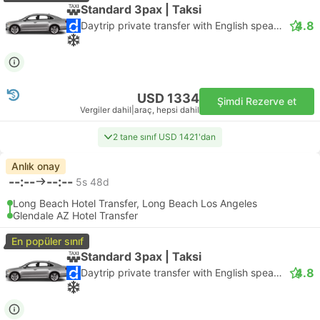
Standard 3pax | Taksi
4.8
Daytrip private transfer with English speaking driver
USD 1334
Şimdi Rezerve et
Vergiler dahil
|
araç, hepsi dahil
2 tane sınıf USD 1421'dan
Anlık onay
--:--
--:--
5s 48d
Long Beach Hotel Transfer, Long Beach Los Angeles
Glendale AZ Hotel Transfer
En popüler sınıf
Standard 3pax | Taksi
4.8
Daytrip private transfer with English speaking driver