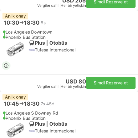
USD 205
Şimdi Rezerve et
Vergiler dahil
|
Her bir yetişkin
Anlık onay
10:30
18:30
8s
Los Angeles Downtown
Phoenix Bus Station
Plus | Otobüs
Tufesa Internacional
USD 80
Şimdi Rezerve et
Vergiler dahil
|
Her bir yetişkin
Anlık onay
10:45
18:30
7s 45d
Los Angeles S Downey Rd
Phoenix Bus Station
Plus | Otobüs
Tufesa Internacional