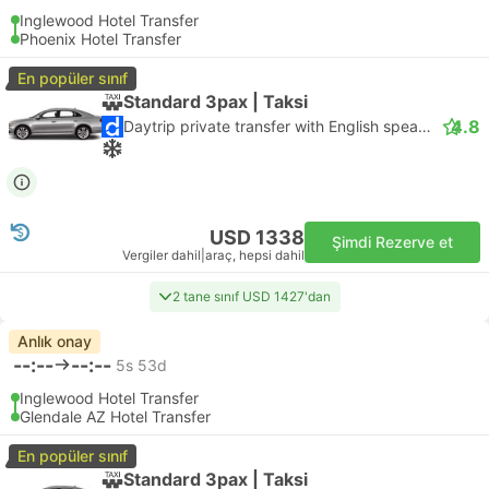
Inglewood Hotel Transfer
Phoenix Hotel Transfer
En popüler sınıf
Standard 3pax | Taksi
4.8
Daytrip private transfer with English speaking driver
USD 1338
Şimdi Rezerve et
Vergiler dahil
|
araç, hepsi dahil
2 tane sınıf USD 1427'dan
Anlık onay
--:--
--:--
5s 53d
Inglewood Hotel Transfer
Glendale AZ Hotel Transfer
En popüler sınıf
Standard 3pax | Taksi