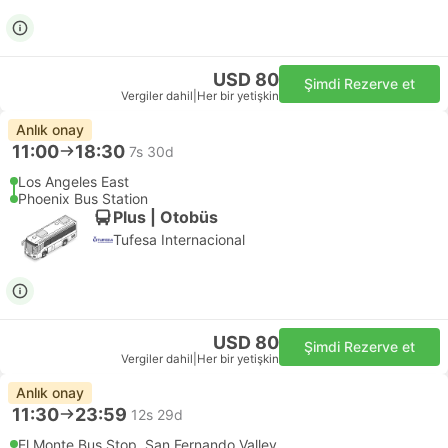
USD 80
Şimdi Rezerve et
Vergiler dahil
|
Her bir yetişkin
Anlık onay
11:00
18:30
7s 30d
Los Angeles East
Phoenix Bus Station
Plus | Otobüs
Tufesa Internacional
USD 80
Şimdi Rezerve et
Vergiler dahil
|
Her bir yetişkin
Anlık onay
11:30
23:59
12s 29d
El Monte Bus Stop, San Fernando Valley