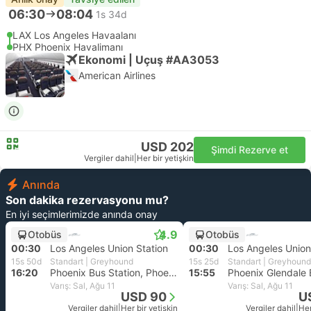
06:30
08:04
1s 34d
LAX Los Angeles Havaalanı
PHX Phoenix Havalimanı
Ekonomi | Uçuş #AA3053
American Airlines
USD 202
Şimdi Rezerve et
Vergiler dahil
|
Her bir yetişkin
Anında
Son dakika rezervasyonu mu?
En iyi seçimlerimizde anında onay
4.9
Otobüs
Otobüs
00:30
Los Angeles Union Station
00:30
Los Angeles Union
15s 50d
Standart | Greyhound
15s 25d
Standart | Greyhound
16:20
Phoenix Bus Station, Phoenix Airport
15:55
Phoenix Glendale 
Varış: Sal, Ağu 11
Varış: Sal, Ağu 11
USD 90
U
Vergiler dahil
|
Her bir yetişkin
Vergiler dahil
|
Her