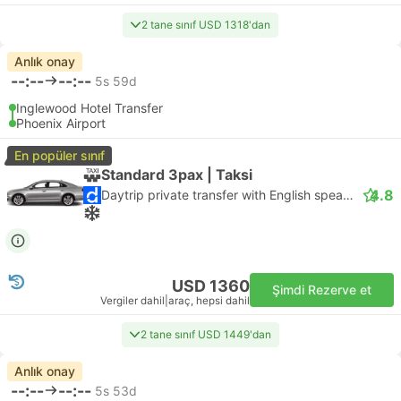
2 tane sınıf USD 1318'dan
Anlık onay
--:--
--:--
5s 59d
Inglewood Hotel Transfer
Phoenix Airport
En popüler sınıf
Standard 3pax | Taksi
4.8
Daytrip private transfer with English speaking driver
USD 1360
Şimdi Rezerve et
Vergiler dahil
|
araç, hepsi dahil
2 tane sınıf USD 1449'dan
Anlık onay
--:--
--:--
5s 53d