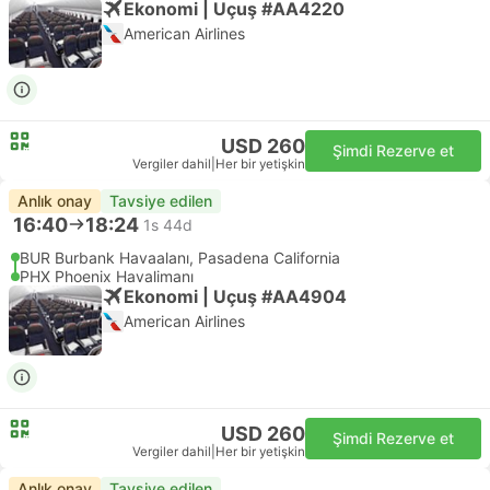
Ekonomi | Uçuş #AA4220
American Airlines
USD 260
Şimdi Rezerve et
Vergiler dahil
|
Her bir yetişkin
Anlık onay
Tavsiye edilen
16:40
18:24
1s 44d
BUR Burbank Havaalanı, Pasadena California
PHX Phoenix Havalimanı
Ekonomi | Uçuş #AA4904
American Airlines
USD 260
Şimdi Rezerve et
Vergiler dahil
|
Her bir yetişkin
Anlık onay
Tavsiye edilen