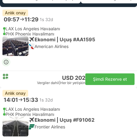
Anlık onay
09:57
11:29
1s 32d
LAX Los Angeles Havaalanı
PHX Phoenix Havalimanı
Ekonomi | Uçuş #AA1595
American Airlines
USD 202
Şimdi Rezerve et
Vergiler dahil
|
Her bir yetişkin
Anlık onay
14:01
15:33
1s 32d
LAX Los Angeles Havaalanı
PHX Phoenix Havalimanı
Ekonomi | Uçuş #F91062
Frontier Airlines