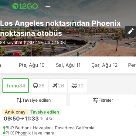
Los Angeles noktasından Phoenix
noktasına otobüs
84 seyahat (USD 41 – USD 1508)
n
Pts, Ağu 10
Sal, Ağu 11
Çar, Ağu 12
Per
Tümü
84
28
26
30
Tavsiye edilen
Filtreler
Anlık onay
Tavsiye edilen
09:50
11:33
1s 43d
BUR Burbank Havaalanı, Pasadena California
PHX Phoenix Havalimanı