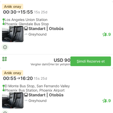
Anlık onay
00:30
15:55
15s 25d
Los Angeles Union Station
Phoenix Glendale Bus Stop
Standart | Otobüs
4.9
Greyhound
USD 90
Şimdi Rezerve et
Vergiler dahil
|
Her bir yetişkin
Anlık onay
00:55
16:20
15s 25d
El Monte Bus Stop, San Fernando Valley
Phoenix Bus Station, Phoenix Airport
Standart | Otobüs
4.9
Greyhound