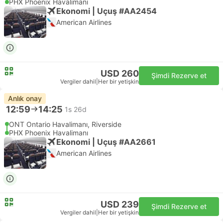
PHX Phoenix Havalimanı
Ekonomi | Uçuş #AA2454
American Airlines
USD 260
Şimdi Rezerve et
Vergiler dahil
|
Her bir yetişkin
Anlık onay
12:59
14:25
1s 26d
ONT Ontario Havalimanı, Riverside
PHX Phoenix Havalimanı
Ekonomi | Uçuş #AA2661
American Airlines
USD 239
Şimdi Rezerve et
Vergiler dahil
|
Her bir yetişkin