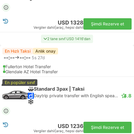
USD 1328
Şimdi Rezerve et
Vergiler dahil
|
araç, hepsi dahil
2 tane sınıf USD 1416'dan
En Hızlı Taksi
Anlık onay
--:--
--:--
5s 27d
Fullerton Hotel Transfer
Glendale AZ Hotel Transfer
En popüler sınıf
Standard 3pax | Taksi
4.8
Daytrip private transfer with English speaking driver
USD 1236
Şimdi Rezerve et
Vergiler dahil
|
araç, hepsi dahil