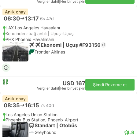
Vergiler dahil
|
Her bir yetişkin
Anlık onay
06:30
13:17
6s 47d
LAX Los Angeles Havaalanı
Kendinden-bağlantılı | Uçuş+Uçuş
PHX Phoenix Havalimanı
Ekonomi | Uçuş #F93156
+1
Frontier Airlines
USD 167
Şimdi Rezerve et
Vergiler dahil
|
Her bir yetişkin
Anlık onay
08:35
16:15
7s 40d
Los Angeles Union Station
Phoenix Bus Station, Phoenix Airport
Standart | Otobüs
4.9
Greyhound