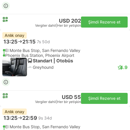
USD 202
Şimdi Rezerve et
Vergiler dahil
|
Her bir yetişkin
Anlık onay
13:25
21:15
7s 50d
El Monte Bus Stop, San Fernando Valley
Phoenix Bus Station, Phoenix Airport
Standart | Otobüs
4.9
Greyhound
USD 55
Şimdi Rezerve et
Vergiler dahil
|
Her bir yetişkin
Anlık onay
13:25
22:59
9s 34d
El Monte Bus Stop, San Fernando Valley