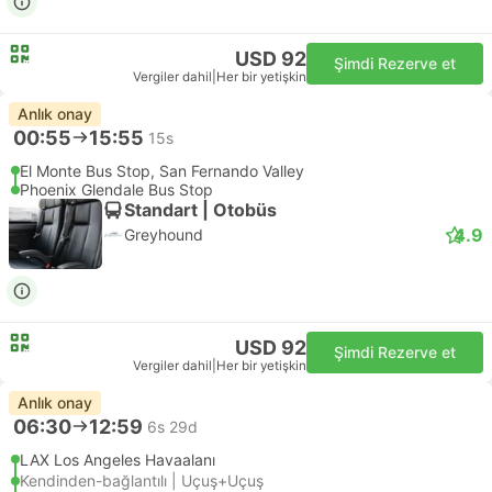
USD 92
Şimdi Rezerve et
Vergiler dahil
|
Her bir yetişkin
Anlık onay
00:55
15:55
15s
El Monte Bus Stop, San Fernando Valley
Phoenix Glendale Bus Stop
Standart | Otobüs
4.9
Greyhound
USD 92
Şimdi Rezerve et
Vergiler dahil
|
Her bir yetişkin
Anlık onay
06:30
12:59
6s 29d
LAX Los Angeles Havaalanı
Kendinden-bağlantılı | Uçuş+Uçuş