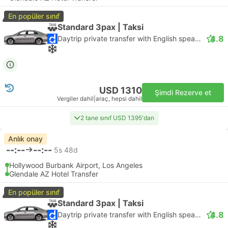
En popüler sınıf
Standard 3pax | Taksi
4.8
Daytrip private transfer with English speaking driver
USD 1310
Şimdi Rezerve et
Vergiler dahil
|
araç, hepsi dahil
2 tane sınıf USD 1395'dan
Anlık onay
--:--
--:--
5s 48d
Hollywood Burbank Airport, Los Angeles
Glendale AZ Hotel Transfer
En popüler sınıf
Standard 3pax | Taksi
4.8
Daytrip private transfer with English speaking driver