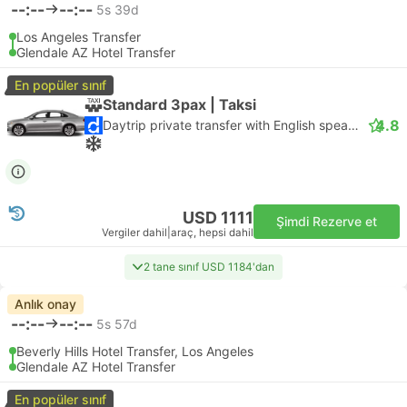
--:--
--:--
5s 39d
Los Angeles Transfer
Glendale AZ Hotel Transfer
En popüler sınıf
Standard 3pax | Taksi
4.8
Daytrip private transfer with English speaking driver
USD 1111
Şimdi Rezerve et
Vergiler dahil
|
araç, hepsi dahil
2 tane sınıf USD 1184'dan
Anlık onay
--:--
--:--
5s 57d
Beverly Hills Hotel Transfer, Los Angeles
Glendale AZ Hotel Transfer
En popüler sınıf