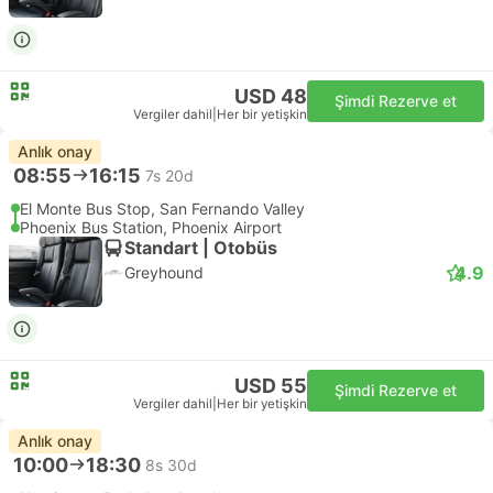
USD 48
Şimdi Rezerve et
Vergiler dahil
|
Her bir yetişkin
Anlık onay
08:55
16:15
7s 20d
El Monte Bus Stop, San Fernando Valley
Phoenix Bus Station, Phoenix Airport
Standart | Otobüs
4.9
Greyhound
USD 55
Şimdi Rezerve et
Vergiler dahil
|
Her bir yetişkin
Anlık onay
10:00
18:30
8s 30d