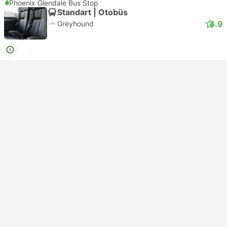
Phoenix Glendale Bus Stop
Standart | Otobüs
4.9
Greyhound
USD 55
Şimdi Rezerve et
Vergiler dahil
|
Her bir yetişkin
En ucuz
Anlık onay
13:45
23:59
10s 14d
Downtown LA FlixBus Lot, Los Angeles
Phoenix 44th St Station
Standart | Otobüs
3.8
FlixBus
USD 41
Şimdi Rezerve et
Vergiler dahil
|
Her bir yetişkin