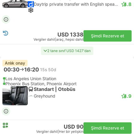
4.8
Daytrip private transfer with English speaking driver
USD 1338
Şimdi Rezerve et
Vergiler dahil
|
araç, hepsi dahil
2 tane sınıf USD 1427'dan
Anlık onay
00:30
16:20
15s 50d
Los Angeles Union Station
Phoenix Bus Station, Phoenix Airport
Standart | Otobüs
4.9
Greyhound
USD 90
Şimdi Rezerve et
Vergiler dahil
|
Her bir yetişkin