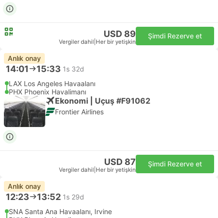
USD 89
Şimdi Rezerve et
Vergiler dahil
|
Her bir yetişkin
Anlık onay
14:01
15:33
1s 32d
LAX Los Angeles Havaalanı
PHX Phoenix Havalimanı
Ekonomi | Uçuş #F91062
Frontier Airlines
USD 87
Şimdi Rezerve et
Vergiler dahil
|
Her bir yetişkin
Anlık onay
12:23
13:52
1s 29d
SNA Santa Ana Havaalanı, Irvine