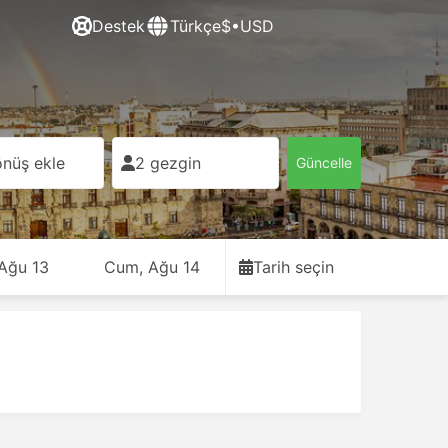
Destek
Türkçe
$•USD
nüş ekle
2 gezgin
Güncelle
 Ağu 13
Cum, Ağu 14
Tarih seçin