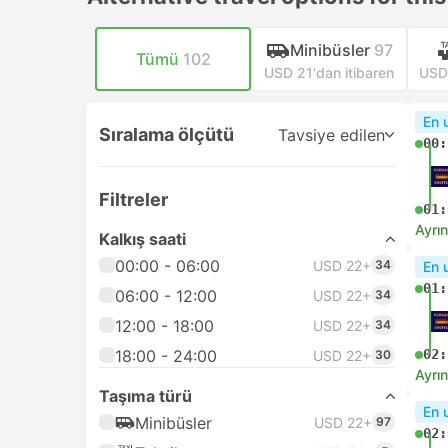
Minibüsler
97
Tümü
102
USD 21'dan itibaren
USD 
En 
Sıralama ölçütü
Tavsiye edilen
00:
Filtreler
01:
Ayrın
Kalkış saati
00:00 - 06:00
USD 22+
34
En 
01:
06:00 - 12:00
USD 22+
34
12:00 - 18:00
USD 22+
34
18:00 - 24:00
02:
USD 22+
30
Ayrın
Taşıma türü
En 
Minibüsler
USD 22+
97
02: