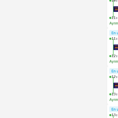
10:
11:
Ayrın
En 
11:
12:
Ayrın
En 
12:
13:
Ayrın
En 
13: