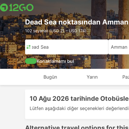
Dead Sea noktasından Amman 
102 seyahat (USD 21 – USD 174)
Dead Sea
Amman
Konaklamamı bul
Bugün
Yarın
Pa
10 Ağu 2026 tarihinde Otobüsl
Lütfen aşağıdaki diğer seçenekleri değerlendi
Alternative travel options for this