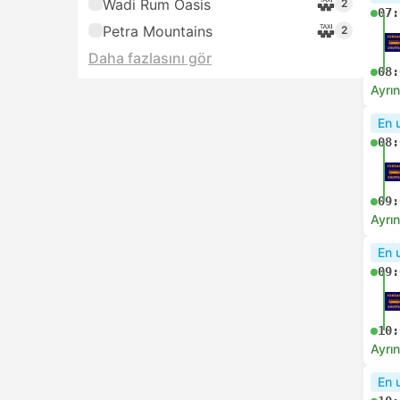
Wadi Rum Oasis
2
07:
Petra Mountains
2
Daha fazlasını gör
08:
Ayrın
En 
08:
09:
Ayrın
En 
09:
10:
Ayrın
En 