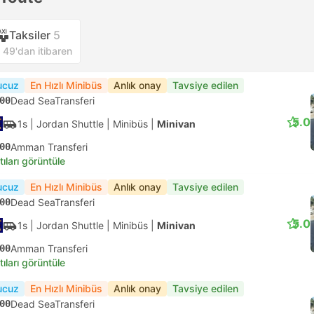
Taksiler
5
49'dan itibaren
ucuz
En Hızlı Minibüs
Anlık onay
Tavsiye edilen
00
Dead SeaTransferi
5.0
1s
| Jordan Shuttle
|
Minibüs
|
Minivan
00
Amman Transferi
tıları görüntüle
ucuz
En Hızlı Minibüs
Anlık onay
Tavsiye edilen
00
Dead SeaTransferi
5.0
1s
| Jordan Shuttle
|
Minibüs
|
Minivan
00
Amman Transferi
tıları görüntüle
ucuz
En Hızlı Minibüs
Anlık onay
Tavsiye edilen
00
Dead SeaTransferi