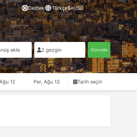
Destek
Türkçe
$•USD
nüş ekle
2 gezgin
Güncelle
 Ağu 12
Per, Ağu 13
Tarih seçin