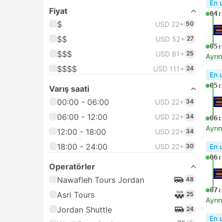
En 
Fiyat
04:
$
USD 22+
50
$$
USD 52+
27
05:
$$$
USD 81+
25
Ayrın
$$$$
USD 111+
24
En 
05:
Varış saati
00:00 - 06:00
USD 22+
34
06:00 - 12:00
USD 22+
34
06:
Ayrın
12:00 - 18:00
USD 22+
34
18:00 - 24:00
USD 22+
30
En 
06:
Operatörler
Nawafleh Tours Jordan
48
07:
Asri Tours
25
Ayrın
Jordan Shuttle
24
En 