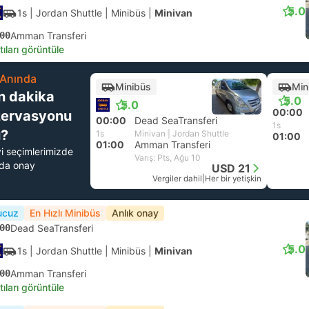
5.0
1s
| Jordan Shuttle
|
Minibüs
|
Minivan
00
Amman Transferi
tıları görüntüle
Anında
Minibüs
Min
n dakika
5.0
5.0
00:00
zervasyonu
00:00
Dead SeaTransferi
1s
?
1s
Minivan | Jordan Shuttle
01:00
01:00
Amman Transferi
yi seçimlerimizde
Varış: Pts, Ağu 10
nda onay
USD 21
Vergiler dahil
|
Her bir yetişkin
ucuz
En Hızlı Minibüs
Anlık onay
00
Dead SeaTransferi
5.0
1s
| Jordan Shuttle
|
Minibüs
|
Minivan
00
Amman Transferi
tıları görüntüle