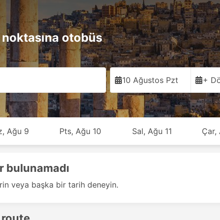
noktasına otobüs
10 Ağustos Pzt
+ Dö
z, Ağu 9
Pts, Ağu 10
Sal, Ağu 11
Çar,
er bulunamadı
rin veya başka bir tarih deneyin.
 route