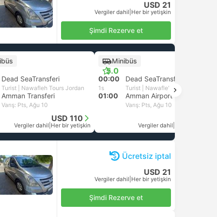
USD 21
Vergiler dahil
|
Her bir yetişkin
Şimdi Rezerve et
ibüs
Minibüs
5.0
Dead SeaTransferi
00:00
Dead SeaTransferi
Turist | Nawafleh Tours Jordan
1s
Turist | Nawafleh Tours Jordan
Amman Transferi
01:00
Amman Airport
Varış: Pts, Ağu 10
Varış: Pts, Ağu 10
USD 110
USD 67
Vergiler dahil
|
Her bir yetişkin
Vergiler dahil
|
Her bir yetişkin
Ücretsiz iptal
USD 21
Vergiler dahil
|
Her bir yetişkin
Şimdi Rezerve et