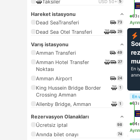
Taksiler
USD 50+
5
Hareket istasyonu
03:
Dead SeaTransferi
73
Ayrın
Dead Sea Otel Transferi
29
So
Varış istasyonu
re
Amman Transferi
49
mu
Amman Hotel Transfer
27
Noktası
En i
anı
Amman Airport
24
King Hussein Bridge Border
1
Crossing Amman
En 
03:
Allenby Bridge, Amman
1
Rezervasyon Olanakları
04:
Ücretsiz iptal
98
Ayrın
Anında bilet onayı
74