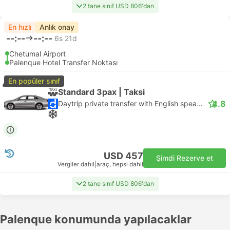
2 tane sınıf USD 806'dan
En hızlı
Anlık onay
--:--
--:--
6s 21d
Chetumal Airport
Palenque Hotel Transfer Noktası
En popüler sınıf
Standard 3pax | Taksi
4.8
Daytrip private transfer with English speaking driver
USD 457
Şimdi Rezerve et
Vergiler dahil
|
araç, hepsi dahil
2 tane sınıf USD 806'dan
Palenque konumunda yapılacaklar