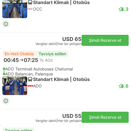
Standart Klimalı | Otobüs
4.3
OCC
USD 65
Şimdi Rezerve et
Vergiler dahil
|
Her bir yetişkin
En Hızlı Otobüs
Tavsiye edilen
00:45
07:25
7s 40d
ADO Terminali Autobuses Chetumal
ADO Balancan, Palenque
Standart Klimalı | Otobüs
4.6
ADO
USD 55
Şimdi Rezerve et
Vergiler dahil
|
Her bir yetişkin
Tavsiye edilen