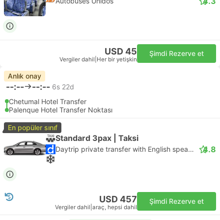
4.3
Autobuses Unidos
USD 45
Şimdi Rezerve et
Vergiler dahil
|
Her bir yetişkin
Anlık onay
--:--
--:--
6s 22d
Chetumal Hotel Transfer
Palenque Hotel Transfer Noktası
En popüler sınıf
Standard 3pax | Taksi
4.8
Daytrip private transfer with English speaking driver
USD 457
Şimdi Rezerve et
Vergiler dahil
|
araç, hepsi dahil