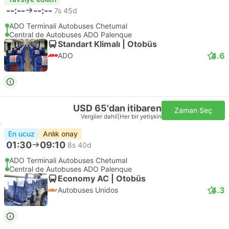
--:--
--:--
7s 45d
ADO Terminali Autobuses Chetumal
Central de Autobuses ADO Palenque
Standart Klimalı | Otobüs
4.6
ADO
USD 65'dan itibaren
Zaman Seç
Vergiler dahil
|
Her bir yetişkin
En ucuz
Anlık onay
01:30
09:10
8s 40d
ADO Terminali Autobuses Chetumal
Central de Autobuses ADO Palenque
Economy AC | Otobüs
4.3
Autobuses Unidos