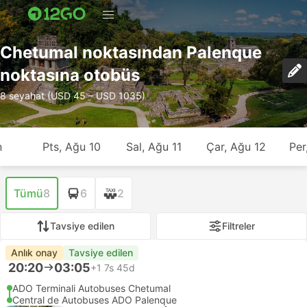
Chetumal noktasından Palenque
noktasına otobüs
8 seyahat (USD 45 – USD 1035)
n
Pts, Ağu 10
Sal, Ağu 11
Çar, Ağu 12
Per
Tümü
8
6
2
Tavsiye edilen
Filtreler
Anlık onay
Tavsiye edilen
20:20
03:05
+1
7s 45d
ADO Terminali Autobuses Chetumal
Central de Autobuses ADO Palenque