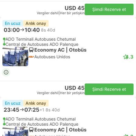
USD 45
Şimdi Rezerve et
Vergiler dahil
|
Her bir yetişkin
En ucuz
Anlık onay
03:00
10:40
8s 40d
ADO Terminali Autobuses Chetumal
Central de Autobuses ADO Palenque
Economy AC | Otobüs
4.3
Autobuses Unidos
USD 45
Şimdi Rezerve et
Vergiler dahil
|
Her bir yetişkin
En ucuz
Anlık onay
23:45
07:25
+1
8s 40d
ADO Terminali Autobuses Chetumal
Central de Autobuses ADO Palenque
Economy AC | Otobüs