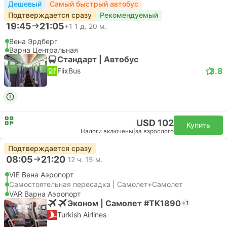
Дешевый
Самый быстрый автобус
Подтверждается сразу
Рекомендуемый
19:45
21:05
+1
1 д. 20 м.
Вена Эрдберг
Варна Центральная
Стандарт | Автобус
3.8
FlixBus
USD 102
Купить
Налоги включены
|
за взрослого
Подтверждается сразу
08:05
21:20
12 ч. 15 м.
VIE Вена Аэропорт
Самостоятельная пересадка | Самолет+Самолет
VAR Варна Аэропорт
Эконом | Самолет #TK1890
+1
Turkish Airlines