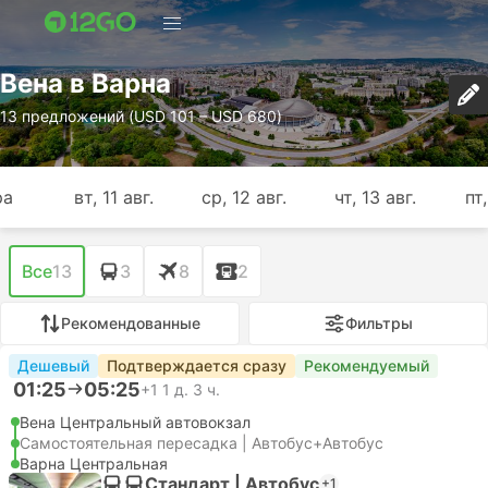
Вена в Варна
13 предложений (USD 101 – USD 680)
ра
вт, 11 авг.
ср, 12 авг.
чт, 13 авг.
пт,
Все
13
3
8
2
Рекомендованные
Фильтры
Дешевый
Подтверждается сразу
Рекомендуемый
01:25
05:25
+1
1 д. 3 ч.
Вена Центральный автовокзал
Самостоятельная пересадка | Автобус+Автобус
Варна Центральная
Стандарт | Автобус
+1