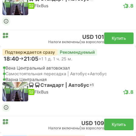
3.8
FlixBus
USD 101
Купить
Налоги включены
|
за взрослого
Подтверждается сразу
Рекомендуемый
18:40
21:05
+1
1 д. 1 ч. 25 м.
Вена Центральный автовокзал
Самостоятельная пересадка | Автобус+Автобус
Варна Центральная
Стандарт | Автобус
+1
3.8
FlixBus
USD 109
Купить
Налоги включены
|
за взрослого