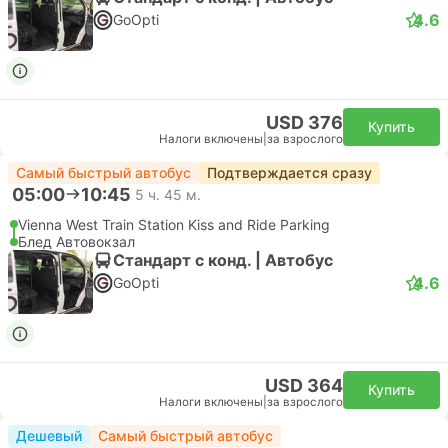
4.6
GoOpti
USD 376
Купить
Налоги включены
|
за взрослого
Самый быстрый автобус
Подтверждается сразу
05:00
10:45
5 ч. 45 м.
Vienna West Train Station Kiss and Ride Parking
Блед Автовокзал
Стандарт с конд. | Автобус
4.6
GoOpti
USD 364
Купить
Налоги включены
|
за взрослого
Дешевый
Самый быстрый автобус