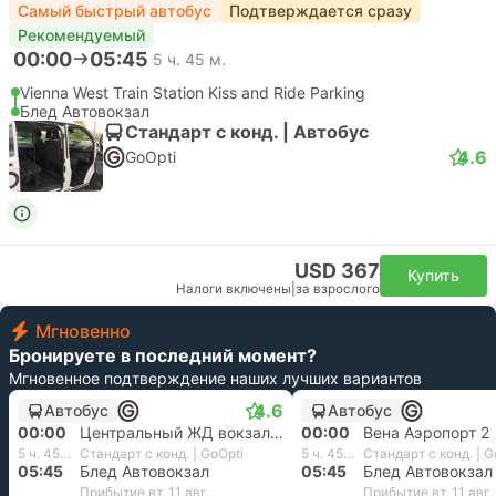
Самый быстрый автобус
Подтверждается сразу
Рекомендуемый
00:00
05:45
5 ч. 45 м.
Vienna West Train Station Kiss and Ride Parking
Блед Автовокзал
Стандарт с конд. | Автобус
4.6
GoOpti
USD 367
Купить
Налоги включены
|
за взрослого
Мгновенно
Бронируете в последний момент?
Мгновенное подтверждение наших лучших вариантов
4.6
Автобус
Автобус
00:00
Центральный ЖД вокзал Южный выход, Вена
00:00
Вена Аэропорт 2
5 ч. 45 м.
Стандарт с конд. | GoOpti
5 ч. 45 м.
Стандарт с конд. | G
05:45
Блед Автовокзал
05:45
Блед Автовокзал
Прибытие вт, 11 авг.
Прибытие вт, 11 авг.