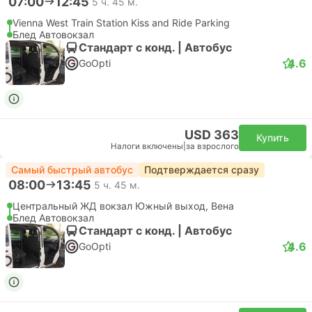
07:00
12:45
5 ч. 45 м.
Vienna West Train Station Kiss and Ride Parking
Блед Автовокзал
Стандарт с конд. | Автобус
4.6
GoOpti
USD 363
Купить
Налоги включены
|
за взрослого
Самый быстрый автобус
Подтверждается сразу
08:00
13:45
5 ч. 45 м.
Центральный ЖД вокзал Южный выход, Вена
Блед Автовокзал
Стандарт с конд. | Автобус
4.6
GoOpti