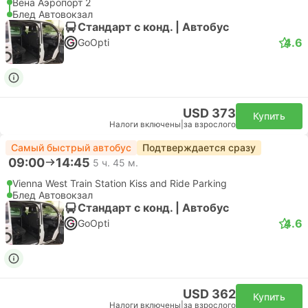
Вена Аэропорт 2
Блед Автовокзал
Стандарт с конд. | Автобус
4.6
GoOpti
USD 373
Купить
Налоги включены
|
за взрослого
Самый быстрый автобус
Подтверждается сразу
09:00
14:45
5 ч. 45 м.
Vienna West Train Station Kiss and Ride Parking
Блед Автовокзал
Стандарт с конд. | Автобус
4.6
GoOpti
USD 362
Купить
Налоги включены
|
за взрослого