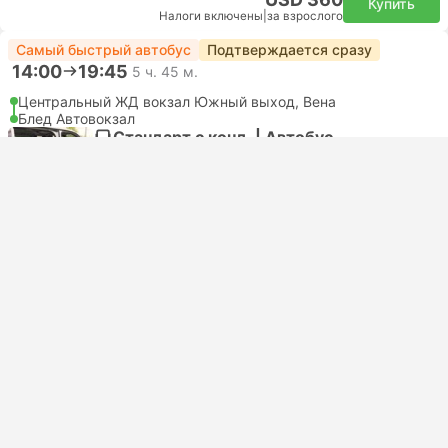
Купить
Налоги включены
|
за взрослого
Самый быстрый автобус
Подтверждается сразу
14:00
19:45
5 ч. 45 м.
Центральный ЖД вокзал Южный выход, Вена
Блед Автовокзал
Стандарт с конд. | Автобус
4.6
GoOpti
USD 451
Купить
Налоги включены
|
за взрослого
Самый быстрый автобус
Подтверждается сразу
14:00
19:45
5 ч. 45 м.
Вена Аэропорт 2
Блед Автовокзал
Стандарт с конд. | Автобус
4.6
GoOpti