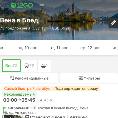
Вена в Блед
73 предложения (USD 154 – USD 699)
ра
пн, 10 авг.
вт, 11 авг.
ср, 12 авг.
чт,
Все
73
72
1
Рекомендованные
Фильтры
Самый быстрый автобус
Подтверждается сразу
Рекомендуемый
00:00
05:45
5 ч. 45 м.
Центральный ЖД вокзал Южный выход, Вена
Блед Автовокзал
Стандарт с конд. | Автобус