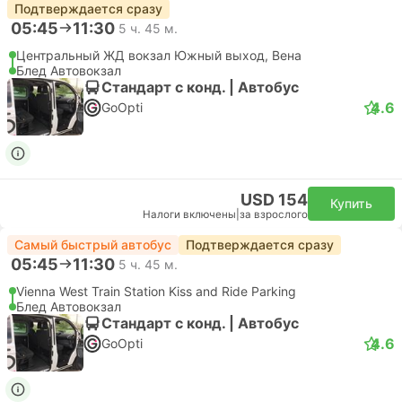
Подтверждается сразу
05:45
11:30
5 ч. 45 м.
Центральный ЖД вокзал Южный выход, Вена
Блед Автовокзал
Стандарт с конд. | Автобус
4.6
GoOpti
USD 154
Купить
Налоги включены
|
за взрослого
Самый быстрый автобус
Подтверждается сразу
05:45
11:30
5 ч. 45 м.
Vienna West Train Station Kiss and Ride Parking
Блед Автовокзал
Стандарт с конд. | Автобус
4.6
GoOpti