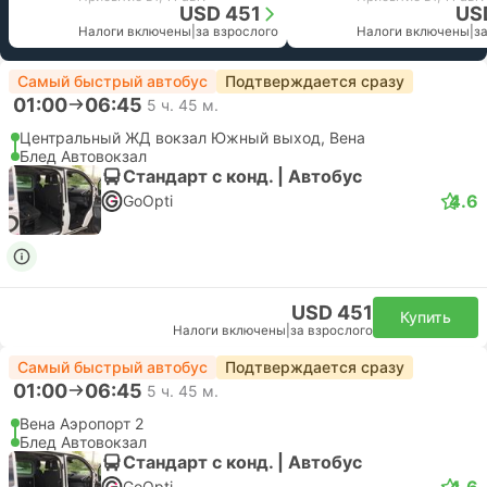
USD 451
US
Налоги включены
|
за взрослого
Налоги включены
|
з
Самый быстрый автобус
Подтверждается сразу
01:00
06:45
5 ч. 45 м.
Центральный ЖД вокзал Южный выход, Вена
Блед Автовокзал
Стандарт с конд. | Автобус
4.6
GoOpti
USD 451
Купить
Налоги включены
|
за взрослого
Самый быстрый автобус
Подтверждается сразу
01:00
06:45
5 ч. 45 м.
Вена Аэропорт 2
Блед Автовокзал
Стандарт с конд. | Автобус
4.6
GoOpti