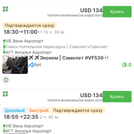
USD 134
Купить
Налоги включены
|
за взрослого
Подтверждается сразу
18:30
11:00
+1
15 ч. 30 м.
VIE Вена Аэропорт
Самостоятельная пересадка | Самолет+Самолет
AYT Анталья Аэропорт
Эконом | Самолет #VF536
+1
5.0
Ajet
USD 134
Купить
Налоги включены
|
за взрослого
Дешевый
Быстрый
Подтверждается сразу
18:55
22:35
2 ч. 40 м.
VIE Вена Аэропорт
AYT Анталья Аэропорт