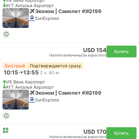
VIE Вена Аэропорт
AYT Анталья Аэропорт
Эконом | Самолет #XQ199
SunExpress
USD 154
Купить
Налоги включены
|
за взрослого
Быстрый
Подтверждается сразу
10:15
13:55
2 ч. 40 м.
VIE Вена Аэропорт
AYT Анталья Аэропорт
Эконом | Самолет #XQ199
SunExpress
USD 170
Купить
Налоги включены
|
за взрослого