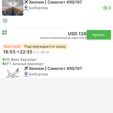
Эконом | Самолет #XQ197
5.0
SunExpress
USD 128
Купить
Налоги включены
|
за взрослого
Быстрый
Подтверждается сразу
18:55
22:35
2 ч. 40 м.
VIE Вена Аэропорт
AYT Анталья Аэропорт
Эконом | Самолет #XQ197
SunExpress
USD 135
Купить
Налоги включены
|
за взрослого
Дешевый
Быстрый
Подтверждается сразу