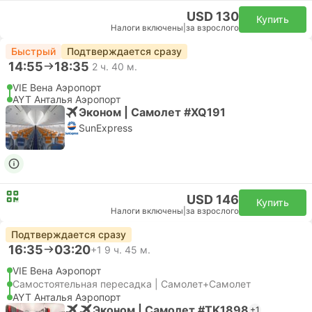
USD 130
Купить
Налоги включены
|
за взрослого
Быстрый
Подтверждается сразу
14:55
18:35
2 ч. 40 м.
VIE Вена Аэропорт
AYT Анталья Аэропорт
Эконом | Самолет #XQ191
SunExpress
USD 146
Купить
Налоги включены
|
за взрослого
Подтверждается сразу
16:35
03:20
+1
9 ч. 45 м.
VIE Вена Аэропорт
Самостоятельная пересадка | Самолет+Самолет
AYT Анталья Аэропорт
Эконом | Самолет #TK1898
+1