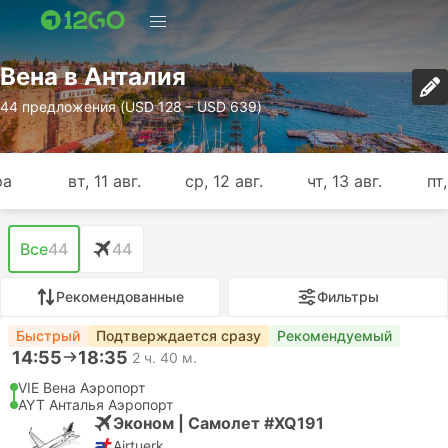
Вена в Анталия
44 предложения (USD 128 – USD 639)
ра
вт, 11 авг.
ср, 12 авг.
чт, 13 авг.
пт,
Все
44
44
Рекомендованные
Фильтры
Быстрый
Подтверждается сразу
Рекомендуемый
14:55
18:35
2 ч. 40 м.
VIE Вена Аэропорт
AYT Анталья Аэропорт
Эконом | Самолет #XQ191
Airtuerk