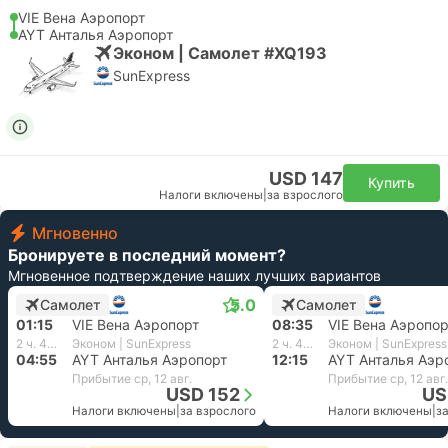
VIE Вена Аэропорт
AYT Анталья Аэропорт
Эконом | Самолет #XQ193
SunExpress
USD 147
Купить
Налоги включены
|
за взрослого
Мгновенно
Бронируете в последний момент?
Мгновенное подтверждение наших лучших вариантов
5.0
Самолет
Самолет
01:15
VIE Вена Аэропорт
08:35
VIE Вена Аэропор
2 ч. 40 м.
Эконом | SunExpress
2 ч. 40 м.
Эконом | SunExpress
04:55
AYT Анталья Аэропорт
12:15
AYT Анталья Аэр
Прибытие ср, 12 авг.
Прибытие ср, 12 авг.
USD 152
US
Налоги включены
|
за взрослого
Налоги включены
|
з