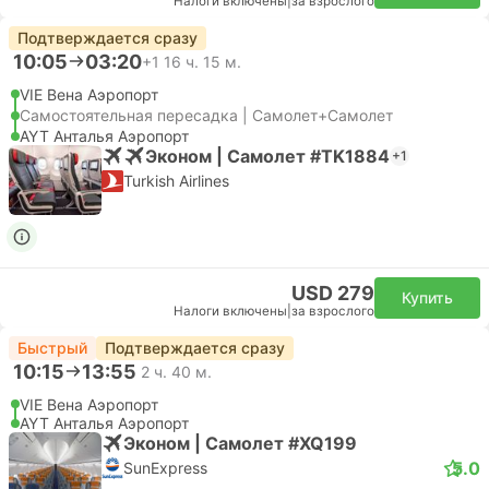
Налоги включены
|
за взрослого
Подтверждается сразу
10:05
03:20
+1
16 ч. 15 м.
VIE Вена Аэропорт
Самостоятельная пересадка | Самолет+Самолет
AYT Анталья Аэропорт
Эконом | Самолет #TK1884
+1
Turkish Airlines
USD 279
Купить
Налоги включены
|
за взрослого
Быстрый
Подтверждается сразу
10:15
13:55
2 ч. 40 м.
VIE Вена Аэропорт
AYT Анталья Аэропорт
Эконом | Самолет #XQ199
5.0
SunExpress