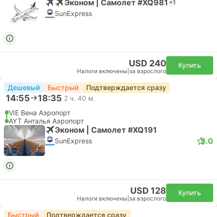
Эконом | Самолет #XQ981
+1
SunExpress
USD 240
Купить
Налоги включены
|
за взрослого
Дешевый
Быстрый
Подтверждается сразу
14:55
18:35
2 ч. 40 м.
VIE Вена Аэропорт
AYT Анталья Аэропорт
Эконом | Самолет #XQ191
5.0
SunExpress
USD 128
Купить
Налоги включены
|
за взрослого
Быстрый
Подтверждается сразу