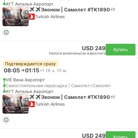
AYT Анталья Аэропорт
Эконом | Самолет #TK1890
+1
Turkish Airlines
USD 249
Купить
Налоги включены
|
за взрослого
Подтверждается сразу
08:05
01:15
+1
16 ч. 10 м.
VIE Вена Аэропорт
Самостоятельная пересадка | Самолет+Самолет
AYT Анталья Аэропорт
Эконом | Самолет #TK1890
+1
Turkish Airlines
USD 249
Купить