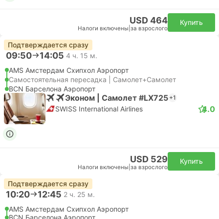
USD 464
Купить
Налоги включены
|
за взрослого
Подтверждается сразу
09:50
14:05
4 ч. 15 м.
AMS Амстердам Cхипхол Аэропорт
Самостоятельная пересадка | Самолет+Самолет
BCN Барселона Аэропорт
Эконом | Самолет #LX725
+1
4.0
SWISS International Airlines
USD 529
Купить
Налоги включены
|
за взрослого
Подтверждается сразу
10:20
12:45
2 ч. 25 м.
AMS Амстердам Cхипхол Аэропорт
BCN Барселона Аэропорт