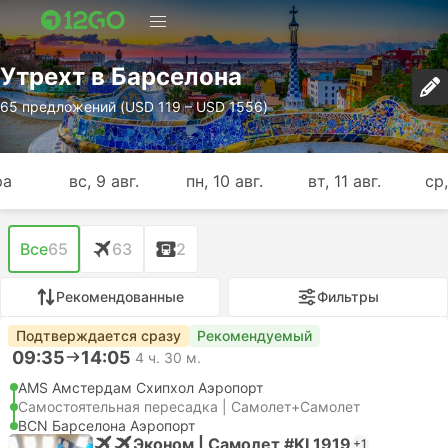
Утрехт в Барселона
65 предложений (USD 119 – USD 1556)
ра
вс, 9 авг.
пн, 10 авг.
вт, 11 авг.
ср,
Все
65
63
2
Рекомендованные
Фильтры
Подтверждается сразу
Рекомендуемый
09:35
14:05
4 ч. 30 м.
AMS Амстердам Cхипхол Аэропорт
Самостоятельная пересадка | Самолет+Самолет
BCN Барселона Аэропорт
Эконом | Самолет #KL1919
+1