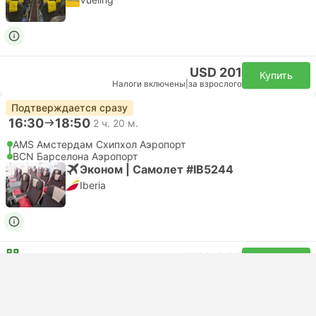
USD 201
Купить
Налоги включены
|
за взрослого
Подтверждается сразу
16:30
18:50
2 ч. 20 м.
AMS Амстердам Cхипхол Аэропорт
BCN Барселона Аэропорт
Эконом | Самолет #IB5244
Iberia
USD 346
Купить
Налоги включены
|
за взрослого
Подтверждается сразу
18:25
20:45
2 ч. 20 м.