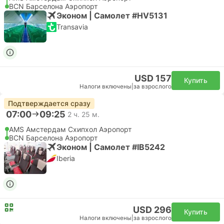
BCN Барселона Аэропорт
Эконом | Самолет #HV5131
Transavia
USD 157
Купить
Налоги включены
|
за взрослого
Подтверждается сразу
07:00
09:25
2 ч. 25 м.
AMS Амстердам Cхипхол Аэропорт
BCN Барселона Аэропорт
Эконом | Самолет #IB5242
Iberia
USD 296
Купить
Налоги включены
|
за взрослого