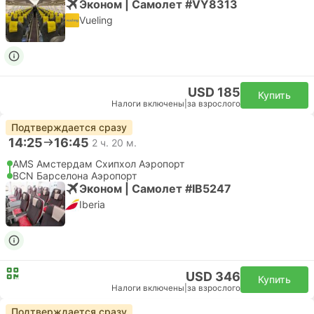
Эконом | Самолет #VY8313
Vueling
USD 185
Купить
Налоги включены
|
за взрослого
Подтверждается сразу
14:25
16:45
2 ч. 20 м.
AMS Амстердам Cхипхол Аэропорт
BCN Барселона Аэропорт
Эконом | Самолет #IB5247
Iberia
USD 346
Купить
Налоги включены
|
за взрослого
Подтверждается сразу