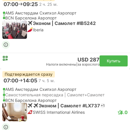
07:00
09:25
2 ч. 25 м.
AMS Амстердам Cхипхол Аэропорт
BCN Барселона Аэропорт
Эконом | Самолет #IB5242
Iberia
USD 287
Купить
Налоги включены
|
за взрослого
Подтверждается сразу
07:00
14:05
7 ч. 5 м.
AMS Амстердам Cхипхол Аэропорт
Самостоятельная пересадка | Самолет+Самолет
BCN Барселона Аэропорт
Эконом | Самолет #LX737
+1
4.0
SWISS International Airlines