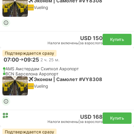
Эконом | Самолет #VY8308
Vueling
USD 150
Купить
Налоги включены
|
за взрослого
Подтверждается сразу
07:00
09:25
2 ч. 25 м.
AMS Амстердам Cхипхол Аэропорт
BCN Барселона Аэропорт
Эконом | Самолет #VY8308
Vueling
USD 168
Купить
Налоги включены
|
за взрослого
Подтверждается сразу