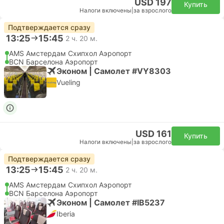
USD 197
Купить
Налоги включены
|
за взрослого
Подтверждается сразу
13:25
15:45
2 ч. 20 м.
AMS Амстердам Cхипхол Аэропорт
BCN Барселона Аэропорт
Эконом | Самолет #VY8303
Vueling
USD 161
Купить
Налоги включены
|
за взрослого
Подтверждается сразу
13:25
15:45
2 ч. 20 м.
AMS Амстердам Cхипхол Аэропорт
BCN Барселона Аэропорт
Эконом | Самолет #IB5237
Iberia