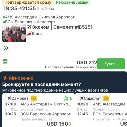
Подтверждается сразу
Рекомендуемый
19:35
21:55
2 ч. 20 м.
AMS Амстердам Cхипхол Аэропорт
BCN Барселона Аэропорт
Эконом | Самолет #IB5251
Iberia
USD 212
Купить
Налоги включены
|
за взрослого
Мгновенно
Бронируете в последний момент?
Мгновенное подтверждение наших лучших вариантов
4.5
Самолет
Самолет
07:00
AMS Амстердам Cхипхол Аэропорт
10:20
2 ч. 25 м.
Эконом | Vueling
2 ч. 25 м.
Эконом | Vueling
09:25
BCN Барселона Аэропорт
12:45
BCN Барселона 
Прибытие пн, 10 авг.
Прибытие пн, 10 авг
USD 150
US