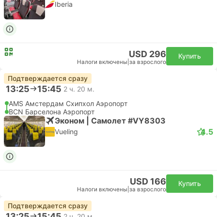
Iberia
USD 296
Купить
Налоги включены
|
за взрослого
Подтверждается сразу
13:25
15:45
2 ч. 20 м.
AMS Амстердам Cхипхол Аэропорт
BCN Барселона Аэропорт
Эконом | Самолет #VY8303
4.5
Vueling
USD 166
Купить
Налоги включены
|
за взрослого
Подтверждается сразу
13:25
15:45
2 ч. 20 м.