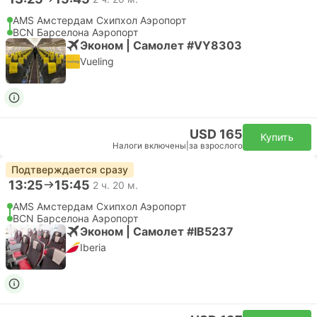
AMS Амстердам Cхипхол Аэропорт
BCN Барселона Аэропорт
Эконом | Самолет #VY8303
Vueling
USD 165
Купить
Налоги включены
|
за взрослого
Подтверждается сразу
13:25
15:45
2 ч. 20 м.
AMS Амстердам Cхипхол Аэропорт
BCN Барселона Аэропорт
Эконом | Самолет #IB5237
Iberia