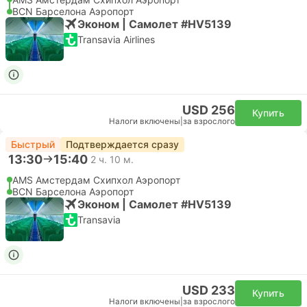
BCN Барселона Аэропорт
Эконом | Самолет #HV5139
Transavia Airlines
USD 256
Купить
Налоги включены
|
за взрослого
Быстрый
Подтверждается сразу
13:30
15:40
2 ч. 10 м.
AMS Амстердам Cхипхол Аэропорт
BCN Барселона Аэропорт
Эконом | Самолет #HV5139
Transavia
USD 233
Купить
Налоги включены
|
за взрослого