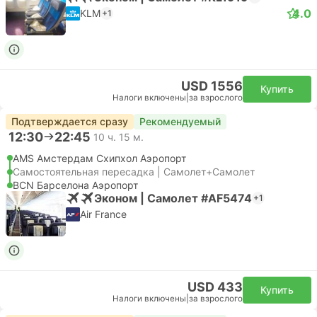
4.0
KLM
+1
USD 1556
Купить
Налоги включены
|
за взрослого
Подтверждается сразу
Рекомендуемый
12:30
22:45
10 ч. 15 м.
AMS Амстердам Cхипхол Аэропорт
Самостоятельная пересадка | Самолет+Самолет
BCN Барселона Аэропорт
Эконом | Самолет #AF5474
+1
Air France
USD 433
Купить
Налоги включены
|
за взрослого