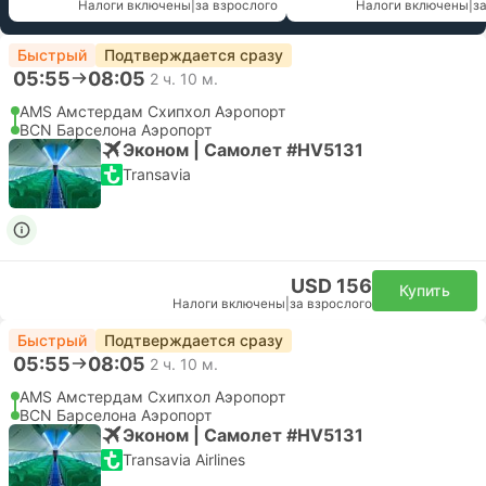
Налоги включены
|
за взрослого
Налоги включены
|
з
Быстрый
Подтверждается сразу
05:55
08:05
2 ч. 10 м.
AMS Амстердам Cхипхол Аэропорт
BCN Барселона Аэропорт
Эконом | Самолет #HV5131
Transavia
USD 156
Купить
Налоги включены
|
за взрослого
Быстрый
Подтверждается сразу
05:55
08:05
2 ч. 10 м.
AMS Амстердам Cхипхол Аэропорт
BCN Барселона Аэропорт
Эконом | Самолет #HV5131
Transavia Airlines