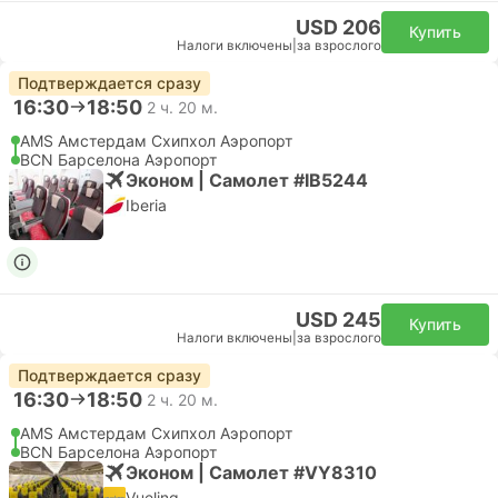
USD 206
Купить
Налоги включены
|
за взрослого
Подтверждается сразу
16:30
18:50
2 ч. 20 м.
AMS Амстердам Cхипхол Аэропорт
BCN Барселона Аэропорт
Эконом | Самолет #IB5244
Iberia
USD 245
Купить
Налоги включены
|
за взрослого
Подтверждается сразу
16:30
18:50
2 ч. 20 м.
AMS Амстердам Cхипхол Аэропорт
BCN Барселона Аэропорт
Эконом | Самолет #VY8310
Vueling