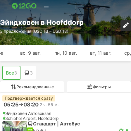
Эйндховен в Hoofddorp
3 предложения (USD 13 – USD 18)
ра
вс, 9 авг.
пн, 10 авг.
вт, 11 авг.
ср,
Все
3
3
Рекомендованные
Фильтры
Подтверждается сразу
05:25
08:20
2 ч. 55 м.
Эйндховен Автовокзал
Schiphol Airport, Hoofddorp
Стандарт | Автобус
3.8
FlixBus