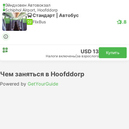
Эйндховен Автовокзал
Schiphol Airport, Hoofddorp
Стандарт | Автобус
3.8
FlixBus
USD 13
Купить
Налоги включены
|
за взрослого
Чем заняться в Hoofddorp
Powered by
GetYourGuide