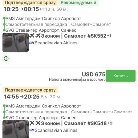
Подтверждается сразу
Рекомендуемый
10:25
00:15
+1
13 ч. 50 м.
AMS Амстердам Cхипхол Аэропорт
Самостоятельная пересадка | Самолет+Самолет
SVG Ставангер Аэропорт, Саннес
Эконом | Самолет #SK552
+1
Scandinavian Airlines
USD 675
Купить
Налоги включены
|
за взрослого
Подтверждается сразу
14:55
20:25
5 ч. 30 м.
AMS Амстердам Cхипхол Аэропорт
Самостоятельная пересадка | Самолет+Самолет+Самолет
SVG Ставангер Аэропорт, Саннес
Эконом | Самолет #SK548
+2
Scandinavian Airlines