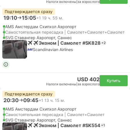
Налоги включены
|
за взрослого
Подтверждается сразу
19:10
15:05
+1
19 ч. 55 м.
AMS Амстердам Cхипхол Аэропорт
Самостоятельная пересадка | Самолет+Самолет+Самолет
SVG Ставангер Аэропорт, Саннес
Эконом | Самолет #SK828
+2
Scandinavian Airlines
USD 402
Купить
Налоги включены
|
за взрослого
Подтверждается сразу
20:30
09:45
+1
13 ч. 15 м.
AMS Амстердам Cхипхол Аэропорт
Самостоятельная пересадка | Самолет+Самолет
SVG Ставангер Аэропорт, Саннес
Эконом | Самолет #SK554
+1