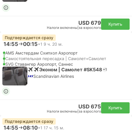
USD 679
Купить
Налоги включены
|
за взрослого
Подтверждается сразу
14:55
00:15
+1
9 ч. 20 м.
AMS Амстердам Cхипхол Аэропорт
Самостоятельная пересадка | Самолет+Самолет
SVG Ставангер Аэропорт, Саннес
Эконом | Самолет #SK548
+1
Scandinavian Airlines
USD 675
Купить
Налоги включены
|
за взрослого
Подтверждается сразу
14:55
08:10
+1
17 ч. 15 м.