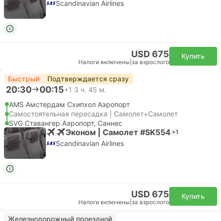
Scandinavian Airlines
USD 675
Купить
Налоги включены
|
за взрослого
Быстрый
Подтверждается сразу
20:30
00:15
+1
3 ч. 45 м.
AMS Амстердам Cхипхол Аэропорт
Самостоятельная пересадка | Самолет+Самолет
SVG Ставангер Аэропорт, Саннес
Эконом | Самолет #SK554
+1
Scandinavian Airlines
USD 675
Купить
Налоги включены
|
за взрослого
Железнодорожный проездной