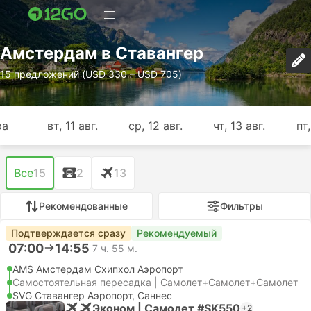
Амстердам в Ставангер
15 предложений (USD 330 – USD 705)
ра
вт, 11 авг.
ср, 12 авг.
чт, 13 авг.
пт,
Все
15
2
13
Рекомендованные
Фильтры
Подтверждается сразу
Рекомендуемый
07:00
14:55
7 ч. 55 м.
AMS Амстердам Cхипхол Аэропорт
Самостоятельная пересадка | Самолет+Самолет+Самолет
SVG Ставангер Аэропорт, Саннес
Эконом | Самолет #SK550
+2