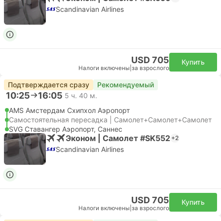
Scandinavian Airlines
USD 705
Купить
Налоги включены
|
за взрослого
Подтверждается сразу
Рекомендуемый
10:25
16:05
5 ч. 40 м.
AMS Амстердам Cхипхол Аэропорт
Самостоятельная пересадка | Самолет+Самолет+Самолет
SVG Ставангер Аэропорт, Саннес
Эконом | Самолет #SK552
+2
Scandinavian Airlines
USD 705
Купить
Налоги включены
|
за взрослого