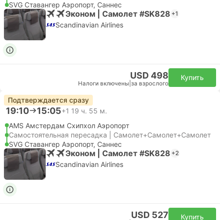
SVG Ставангер Аэропорт, Саннес
Эконом | Самолет #SK828
+1
Scandinavian Airlines
USD 498
Купить
Налоги включены
|
за взрослого
Подтверждается сразу
19:10
15:05
+1
19 ч. 55 м.
AMS Амстердам Cхипхол Аэропорт
Самостоятельная пересадка | Самолет+Самолет+Самолет
SVG Ставангер Аэропорт, Саннес
Эконом | Самолет #SK828
+2
Scandinavian Airlines
USD 527
Купить