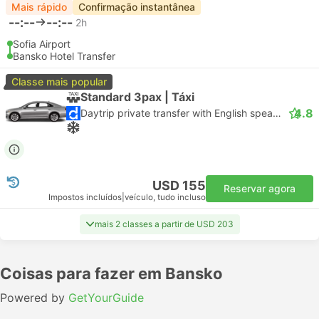
Mais rápido
Confirmação instantânea
--:--
--:--
2h
Sofia Airport
Bansko Hotel Transfer
Classe mais popular
Standard 3pax | Táxi
4.8
Daytrip private transfer with English speaking driver
USD 155
Reservar agora
Impostos incluídos
|
veículo, tudo incluso
mais 2 classes a partir de USD 203
Coisas para fazer em Bansko
Powered by
GetYourGuide