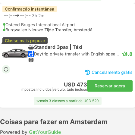
Confirmação instantânea
--:--
--:--
3h 2m
Ostend Bruges International Airport
Burgwallen Nieuwe Zijde Transfer, Amsterdã
Classe mais popular
Standard 3pax | Táxi
4.8
Daytrip private transfer with English speaking driver
Cancelamento grátis
USD 473
Reservar agora
Impostos incluídos
|
veículo, tudo incluso
mais 3 classes a partir de USD 520
Coisas para fazer em Amsterdam
Powered by
GetYourGuide