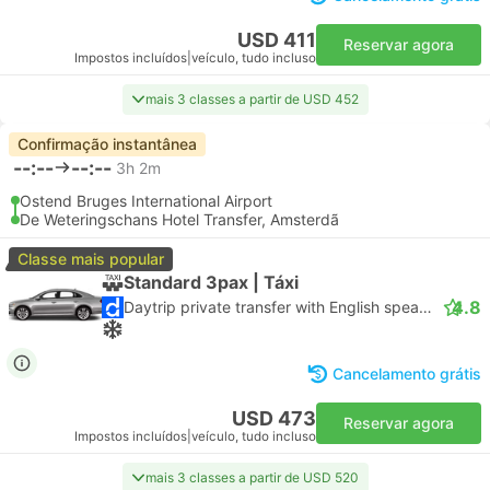
USD 411
Reservar agora
Impostos incluídos
|
veículo, tudo incluso
mais 3 classes a partir de USD 452
Confirmação instantânea
--:--
--:--
3h 2m
Ostend Bruges International Airport
De Weteringschans Hotel Transfer, Amsterdã
Classe mais popular
Standard 3pax | Táxi
4.8
Daytrip private transfer with English speaking driver
Cancelamento grátis
USD 473
Reservar agora
Impostos incluídos
|
veículo, tudo incluso
mais 3 classes a partir de USD 520