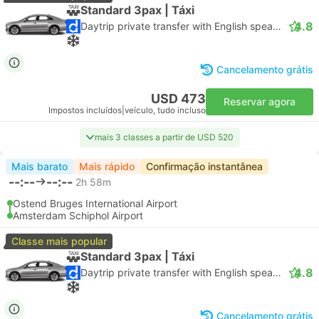
Standard 3pax | Táxi
4.8
Daytrip private transfer with English speaking driver
Cancelamento grátis
USD 473
Reservar agora
Impostos incluídos
|
veículo, tudo incluso
mais 3 classes a partir de USD 520
Mais barato
Mais rápido
Confirmação instantânea
--:--
--:--
2h 58m
Ostend Bruges International Airport
Amsterdam Schiphol Airport
Classe mais popular
Standard 3pax | Táxi
4.8
Daytrip private transfer with English speaking driver
Cancelamento grátis