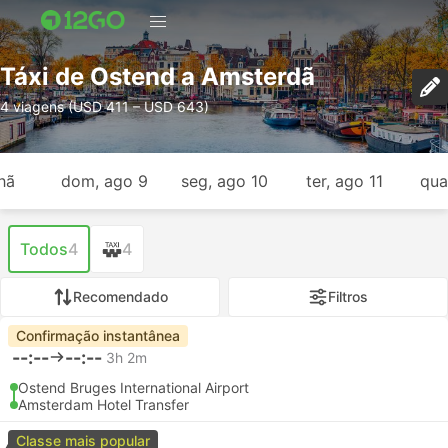
Táxi de Ostend a Amsterdã
4 viagens (USD 411 – USD 643)
hã
dom, ago 9
seg, ago 10
ter, ago 11
qua
Todos
4
4
Recomendado
Filtros
Confirmação instantânea
--:--
--:--
3h 2m
Ostend Bruges International Airport
Amsterdam Hotel Transfer
Classe mais popular