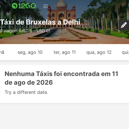
Táxi de Bruxelas a Delhi
0 viagem (USD 0 – USD 0)
hã
seg, ago 10
ter, ago 11
qua, ago 12
qui
Nenhuma Táxis foi encontrada em 11
de ago de 2026
Try a different date.