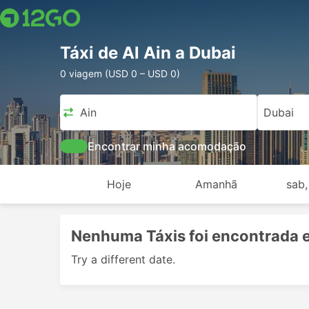
Táxi de Al Ain a Dubai
0 viagem (USD 0 – USD 0)
Al Ain
Dubai
Encontrar minha acomodação
Hoje
Amanhã
sab,
Nenhuma Táxis foi encontrada 
Try a different date.