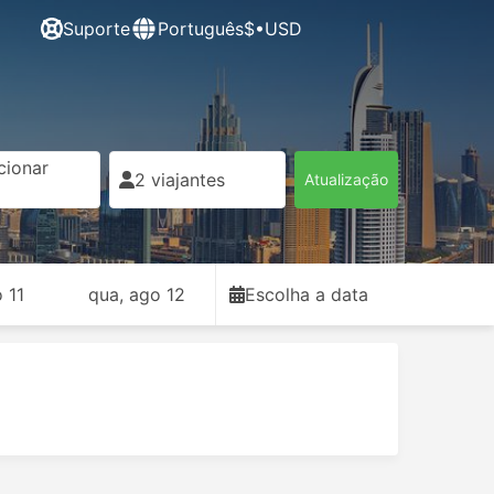
Suporte
Português
$•USD
cionar
2 viajantes
Atualização
o 11
qua, ago 12
Escolha a data