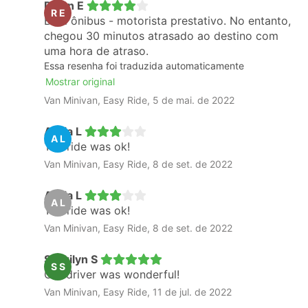
Rhian E
R E
Bom ônibus - motorista prestativo. No entanto,
chegou 30 minutos atrasado ao destino com
uma hora de atraso.
Essa resenha foi traduzida automaticamente
Mostrar original
Van Minivan, Easy Ride, 5 de mai. de 2022
Alicia L
A L
The ride was ok!
Van Minivan, Easy Ride, 8 de set. de 2022
Alicia L
A L
The ride was ok!
Van Minivan, Easy Ride, 8 de set. de 2022
Sherilyn S
S S
Our driver was wonderful!
Van Minivan, Easy Ride, 11 de jul. de 2022