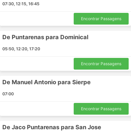
07:30, 12:15, 16:45
vans da Easy Ride operam:
Domingo Transfer de hotel
Encontrar Passagens
Sierpe Hotel Transfer
San Juan del Sur Transfer
De Puntarenas para Dominical
Uvita Transfer de hotel
Juan Santamaria Aeroporto
05:50, 12:20, 17:20
Jaco Transfer de hotel
Manuel Antonio Transfer de hotel
Encontrar Passagens
Tamarindo Hotel Transfer
San José Transfer de hotel
De Manuel Antonio para Sierpe
San Jorge Transfer
Monteverde Transfer de hotel
07:00
Aeroporto Juan Santamaría
Managua Hotel Transfer
Encontrar Passagens
Coco Beach Hotel Transfer
Aeroporto Internacional da Libéria
De Jaco Puntarenas para San Jose