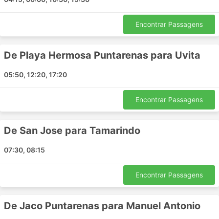
Jaco Puntarenas - Uvita
Jaco Puntarenas - Manuel Antonio
Encontrar Passagens
Tamarindo - Puntarenas
Playa Hermosa Puntarenas - Uvita
De Playa Hermosa Puntarenas para Uvita
Dominical - Playa Hermosa Puntarenas
Leon NI - Granada NI
05:50, 12:20, 17:20
Playa Hermosa - Quepos
Tamarindo - Uvita
Encontrar Passagens
Puntarenas - Uvita
San Jose - Playa Hermosa Puntarenas
De San Jose para Tamarindo
Monteverde Puntarenas - San Juan del Sur
Alajuela - Quepos
07:30, 08:15
San Juan del Sur - Manágua
Dominical - Monteverde Puntarenas
Encontrar Passagens
Monteverde Puntarenas - Nuevo Arenal
Puntarenas - Dominical
De Jaco Puntarenas para Manuel Antonio
Tamarindo - Dominical