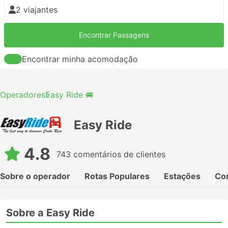
2 viajantes
Encontrar Passagens
Encontrar minha acomodação
Operadores
Easy Ride 🚐
Easy Ride
4.8
743 comentários de clientes
Sobre o operador
Rotas Populares
Estações
Co
Sobre a Easy Ride