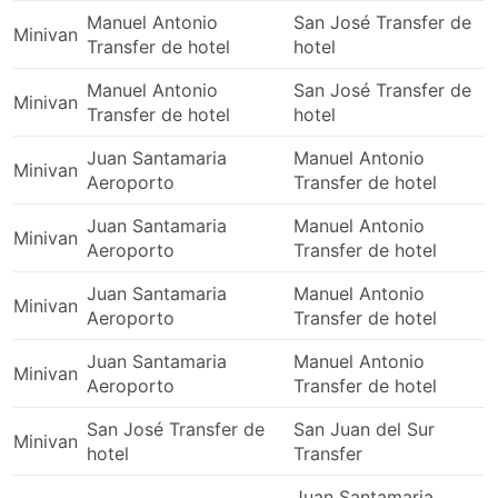
cheias. Verifique com seu operador antes de
Manuel Antonio
San José Transfer de
Minivan
comprar sua passagem, caso contrário, você
Transfer de hotel
hotel
pode acabar esperando muito mais tempo do que
o previsto até que a van fique cheia.
Manuel Antonio
San José Transfer de
Minivan
Se houver mais motoristas imprudentes de
Transfer de hotel
hotel
qualquer outro transporte do que em vans, não
Juan Santamaria
Manuel Antonio
estamos cientes disso. Algumas empresas
Minivan
Aeroporto
Transfer de hotel
implantam unidades de controle de velocidade em
seus veículos, mas não é raro ouvir este aparelho
Juan Santamaria
Manuel Antonio
emitindo um sinal sonoro durante todo o
Minivan
Aeroporto
Transfer de hotel
percurso, sem que o motorista preste atenção a
ele. Sempre se lembre de afivelar o cinto de
Juan Santamaria
Manuel Antonio
Minivan
segurança enquanto estiver viajando de van.
Aeroporto
Transfer de hotel
Embora às vezes você precise fazer uma
verificação para descobrir onde está seu cinto de
Juan Santamaria
Manuel Antonio
Minivan
segurança.
Aeroporto
Transfer de hotel
Para quem é propenso a enjoos, temos um bom
San José Transfer de
San Juan del Sur
conselho: tome seu remédio meia hora antes de
Minivan
hotel
Transfer
sua viagem de van, especialmente se sua rota
incluir trechos sinuosos. A probabilidade de você
Juan Santamaria