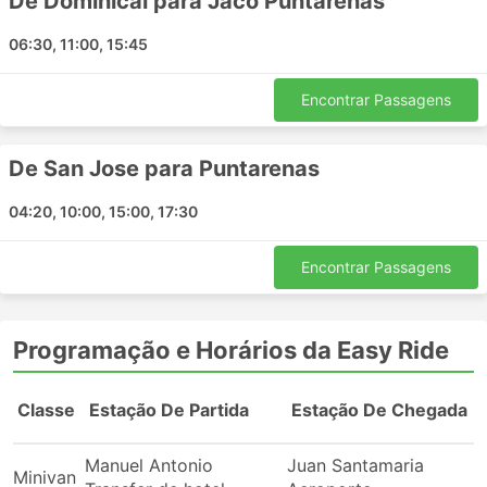
De Dominical para Jaco Puntarenas
Viagem de Van: Prós e Contras
06:30, 11:00, 15:45
Prós da Viagem de Van
Encontrar Passagens
As vans podem ser o único meio de chegar a
alguns dos destinos mais remotos, cidades ou
De San Jose para Puntarenas
vilarejos menores que não estão conectados por
grandes ônibus ou trens.
04:20, 10:00, 15:00, 17:30
As vans também podem transportá-lo para
algumas ilhas ligadas ao continente por grandes
balsas que não levam ônibus, mas podem
Encontrar Passagens
transportar vans.
Devido ao tamanho menor em comparação com
os ônibus, as vans são mais manobráveis na
Programação e Horários da Easy Ride
estrada. Às vezes resulta em menor tempo de
viagem, especialmente se seu destino não estiver
Classe
Estação De Partida
Estação De Chegada
muito distante.
Embora as vans tenham uma parada oficial em
Manuel Antonio
Juan Santamaria
rota, elas também podem levá-lo a um ponto mais
Minivan