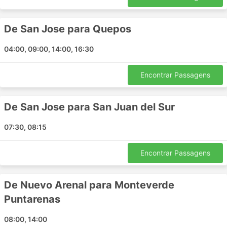
Quepos - San Juan del Sur
Manuel Antonio - Monteverde Puntarenas
De San Jose para Quepos
San Jose - Jaco Puntarenas
04:00, 09:00, 14:00, 16:30
Uvita - Monteverde Puntarenas
Sierpe - Manuel Antonio
Encontrar Passagens
Sierpe - Quepos
Monteverde Puntarenas - La Fortuna
Monteverde Puntarenas - San Jose
De San Jose para San Juan del Sur
San Juan del Sur - San Jose
07:30, 08:15
Uvita - Jaco Puntarenas
Quepos - Monteverde Puntarenas
Encontrar Passagens
Manuel Antonio - Jaco Puntarenas
Monteverde Puntarenas - Jaco Puntarenas
De Nuevo Arenal para Monteverde
Jaco Puntarenas - Tamarindo
Sierpe - Uvita
Puntarenas
Jaco Puntarenas - Monteverde Puntarenas
08:00, 14:00
Tamarindo - Jaco Puntarenas