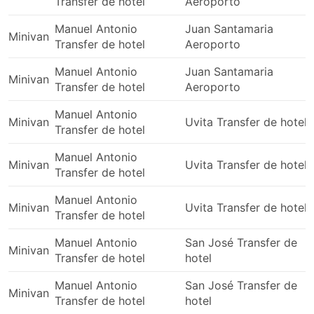
Transfer de hotel
Aeroporto
conveniente – não há necessidade de ir ao
terminal, basta perguntar ao seu motorista.
Manuel Antonio
Juan Santamaria
Observe que nem sempre isso é possível, mas em
Minivan
Transfer de hotel
Aeroporto
muitos casos, eles irão cooperar. Isso pode
economizar tanto tempo quanto dinheiro que
Manuel Antonio
Juan Santamaria
Minivan
você teria gasto saindo do terminal a pé ou de
Transfer de hotel
Aeroporto
táxi.
Manuel Antonio
Minivan
Uvita Transfer de hotel
Contras das Viagens de Van
Transfer de hotel
Manuel Antonio
As vans que comportam mais passageiros podem
Minivan
Uvita Transfer de hotel
Transfer de hotel
se sentir bastante apertadas. Espere um espaço
limitado para suas pernas e cotovelos. Algumas
Manuel Antonio
Minivan
Uvita Transfer de hotel
vans limitam a bagagem de uma passagem a uma
Transfer de hotel
unidade. Se você tiver mais malas, bolsas ou
mochilas, você poderá ser solicitado a comprar
Manuel Antonio
San José Transfer de
Minivan
uma passagem separada para sua bagagem, o
Transfer de hotel
hotel
que encarece a viagem duas vezes mais.
Manuel Antonio
San José Transfer de
Nem todas as vans funcionam dentro do prazo.
Minivan
Transfer de hotel
hotel
Em certas rotas, as vans só partem quando estão