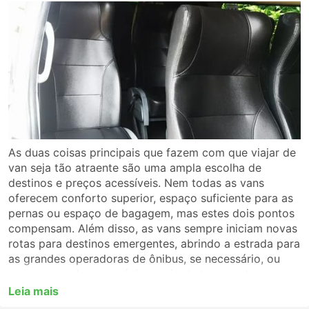
As duas coisas principais que fazem com que viajar de
van seja tão atraente são uma ampla escolha de
destinos e preços acessíveis. Nem todas as vans
oferecem conforto superior, espaço suficiente para as
pernas ou espaço de bagagem, mas estes dois pontos
compensam. Além disso, as vans sempre iniciam novas
rotas para destinos emergentes, abrindo a estrada para
as grandes operadoras de ônibus, se necessário, ou
permanecendo como único meio de transporte para
levá-lo até o local. Muitas vezes, as vans oferecem um
Leia mais
serviço mais rápido que os ônibus, horários mais