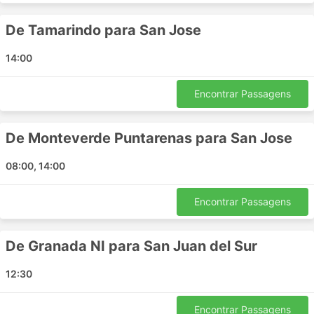
Dominical - Manuel Antonio
Quepos - Dominical
De Tamarindo para San Jose
Uvita - Manuel Antonio
Tamarindo - Quepos
14:00
Quepos - Tamarindo
San Jose - San Juan del Sur
Encontrar Passagens
Jaco Puntarenas - San Jose
Sierpe - San Jose
De Monteverde Puntarenas para San Jose
Uvita - Sierpe
08:00, 14:00
San Jose - Sierpe
La Fortuna - Monteverde Puntarenas
Encontrar Passagens
San Jose - Monteverde Puntarenas
Manuel Antonio - Sierpe
Monteverde Puntarenas - Manuel Antonio
De Granada NI para San Juan del Sur
Monteverde Puntarenas - Quepos
12:30
Uvita - Tamarindo
Tortuguero - San Jose
Encontrar Passagens
San Juan del Sur - Leon NI