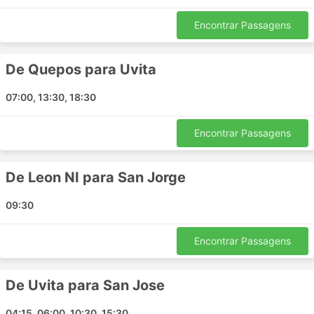
Dominical - Jaco Puntarenas
Encontrar Passagens
Puntarenas - Sierpe
Manuel Antonio - Playa Hermosa Puntarenas
De Quepos para Uvita
Playa Hermosa Puntarenas - San Jose
Jaco Puntarenas - Quepos
07:00, 13:30, 18:30
Manuel Antonio - San Juan del Sur
Dominical - Tamarindo
Encontrar Passagens
Libéria - San Juan del Sur
Uvita - San Juan del Sur
De Leon NI para San Jorge
Playa Hermosa Puntarenas - Dominical
Uvita - Playa Hermosa Puntarenas
09:30
San Juan del Sur - Libéria
Jaco Puntarenas - Dominical
Encontrar Passagens
Sierpe - Playa Hermosa Puntarenas
Sierpe - Jaco Puntarenas
De Uvita para San Jose
San Juan del Sur - Monteverde Puntarenas
Dominical - San Juan del Sur
04:15, 06:00, 10:30, 15:30