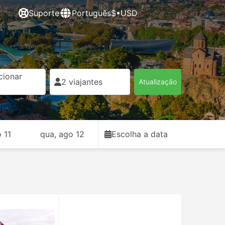
Suporte
Português
$•USD
cionar
2 viajantes
Atualização
o 11
qua, ago 12
Escolha a data