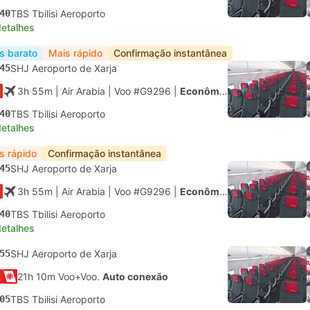
40
TBS Tbilisi Aeroporto
detalhes
s barato
Mais rápido
Confirmação instantânea
45
SHJ Aeroporto de Xarja
3h 55m
| Air Arabia
|
Voo #G9296
|
Econômica
40
TBS Tbilisi Aeroporto
detalhes
s rápido
Confirmação instantânea
45
SHJ Aeroporto de Xarja
3h 55m
| Air Arabia
|
Voo #G9296
|
Econômica
40
TBS Tbilisi Aeroporto
detalhes
55
SHJ Aeroporto de Xarja
21h 10m Voo+Voo.
Auto conexão
05
TBS Tbilisi Aeroporto