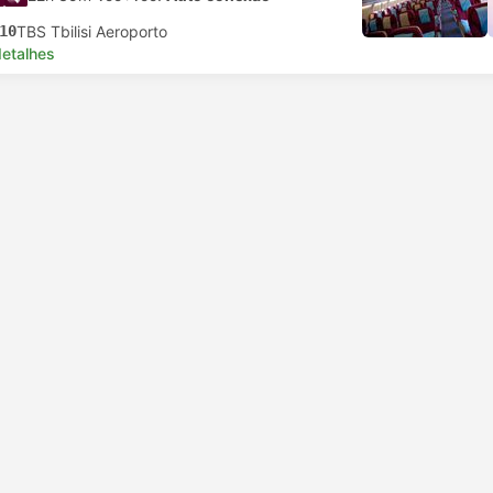
10
TBS Tbilisi Aeroporto
detalhes