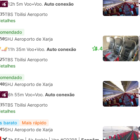
12h 5m Voo+Voo.
Auto conexão
35
TBS Tbilisi Aeroporto
detalhes
comendado
50
SHJ Aeroporto de Xarja
4.4
11h 35m Voo+Voo.
Auto conexão
25
TBS Tbilisi Aeroporto
detalhes
comendado
40
SHJ Aeroporto de Xarja
6h 55m Voo+Voo.
Auto conexão
35
TBS Tbilisi Aeroporto
detalhes
s barato
Mais rápido
45
SHJ Aeroporto de Xarja
3h 55m
| Air Arabia
|
Voo #G9298
|
Econômica