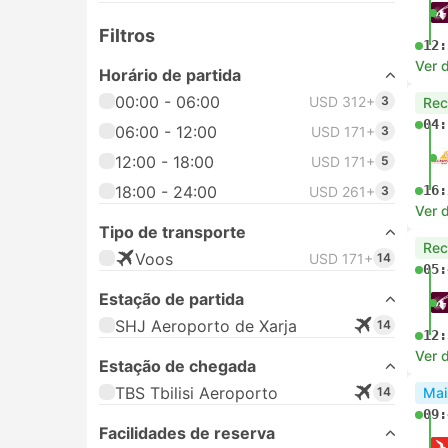
Filtros
12:
Ver 
Horário de partida
00:00 - 06:00
USD 312+
3
Re
04:
06:00 - 12:00
USD 171+
3
12:00 - 18:00
USD 171+
5
18:00 - 24:00
16:
USD 261+
3
Ver 
Tipo de transporte
Re
Voos
USD 171+
14
05:
Estação de partida
SHJ Aeroporto de Xarja
14
12:
Ver 
Estação de chegada
TBS Tbilisi Aeroporto
14
Mai
09:
Facilidades de reserva