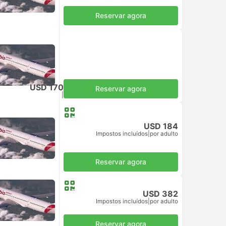
Reservar agora
USD 170
Reservar agora
Impostos incluídos
|
por adulto
USD 184
Impostos incluídos
|
por adulto
Reservar agora
USD 382
Impostos incluídos
|
por adulto
Reservar agora