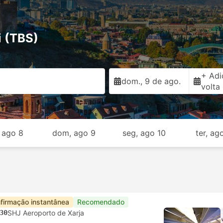
i (TBS)
+ Adi
dom., 9 de ago.
volta
 ago 8
dom, ago 9
seg, ago 10
ter, ag
firmação instantânea
Recomendado
30
SHJ Aeroporto de Xarja