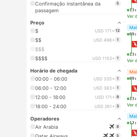
Confirmação instantânea da
5
passagem
13:
Ver 
Preço
Mai
$
USD 171+
12
09:
$$
USD 498+
1
$$$
13:
$$$$
USD 1152+
1
Ver 
Horário de chegada
Mai
00:00 - 06:00
09:
USD 335+
1
06:00 - 12:00
USD 383+
1
12:00 - 18:00
USD 171+
9
13:
Ver 
18:00 - 24:00
USD 261+
3
Mai
Operadores
12:
Air Arabia
8
Qatar Airways
5