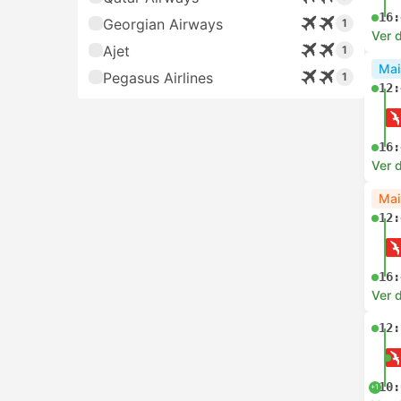
16:
Georgian Airways
1
Ver 
Ajet
1
Mai
Pegasus Airlines
1
12:
16:
Ver 
Mai
12:
16:
Ver 
12:
10:
+1