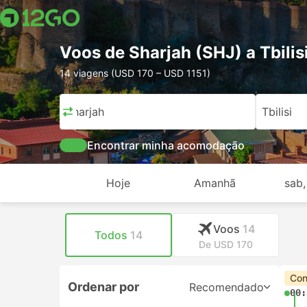
Voos de Sharjah (SHJ) a Tbilis
14 viagens (USD 170 – USD 1151)
Sharjah
Tbilisi
Encontrar minha acomodação
Hoje
Amanhã
sab,
Voos
14
Todos
14
De USD 170
Con
Ordenar por
Recomendado
00: