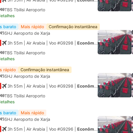
40
TBS Tbilisi Aeroporto
detalhes
s barato
Mais rápido
Confirmação instantânea
45
SHJ Aeroporto de Xarja
3h 55m
| Air Arabia
|
Voo #G9298
|
Econômica
40
TBS Tbilisi Aeroporto
detalhes
s rápido
Confirmação instantânea
45
SHJ Aeroporto de Xarja
3h 55m
| Air Arabia
|
Voo #G9298
|
Econômica
40
TBS Tbilisi Aeroporto
detalhes
s barato
Mais rápido
45
SHJ Aeroporto de Xarja
3h 55m
| Air Arabia
|
Voo #G9296
|
Econômica