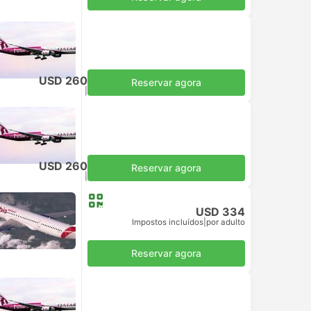
USD 260
Reservar agora
Impostos incluídos
|
por adulto
USD 260
Reservar agora
Impostos incluídos
|
por adulto
USD 334
Impostos incluídos
|
por adulto
Reservar agora