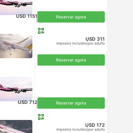
USD 1151
Reservar agora
Impostos incluídos
|
por adulto
USD 311
Impostos incluídos
|
por adulto
Reservar agora
USD 712
Reservar agora
Impostos incluídos
|
por adulto
USD 172
Impostos incluídos
|
por adulto