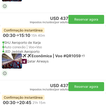
USD 437
Reservar agora
Impostos incluídos
|
por adulto
Confirmação instantânea
00:30
15:10
15h 40m
SHJ Aeroporto de Xarja
Auto conexão | Voo+Voo
JED Jeddah Aeroporto
Econômica | Voo #QR1059
+1
Qatar Airways
USD 437
Reservar agora
Impostos incluídos
|
por adulto
Confirmação instantânea
00:30
20:45
21h 15m