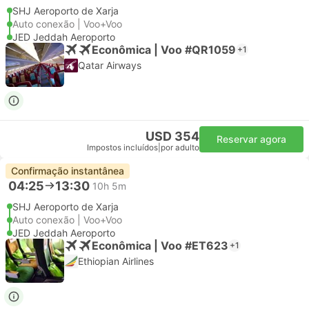
SHJ Aeroporto de Xarja
Auto conexão | Voo+Voo
JED Jeddah Aeroporto
Econômica | Voo #QR1059
+1
Qatar Airways
USD 354
Reservar agora
Impostos incluídos
|
por adulto
Confirmação instantânea
04:25
13:30
10h 5m
SHJ Aeroporto de Xarja
Auto conexão | Voo+Voo
JED Jeddah Aeroporto
Econômica | Voo #ET623
+1
Ethiopian Airlines