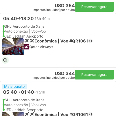
USD 354
Reservar agora
Impostos incluídos
|
por adulto
05:40
18:20
13h 40m
SHJ Aeroporto de Xarja
Auto conexão | Voo+Voo
JED Jeddah Aeroporto
Econômica | Voo #QR1061
+1
Qatar Airways
USD 344
Reservar agora
Impostos incluídos
|
por adulto
Mais barato
05:40
01:40
+1
21h
SHJ Aeroporto de Xarja
Auto conexão | Voo+Voo
JED Jeddah Aeroporto
Econômica | Voo #QR1061
+1