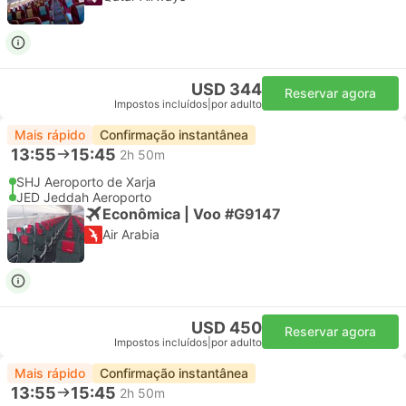
USD 344
Reservar agora
Impostos incluídos
|
por adulto
Mais rápido
Confirmação instantânea
13:55
15:45
2h 50m
SHJ Aeroporto de Xarja
JED Jeddah Aeroporto
Econômica | Voo #G9147
Air Arabia
USD 450
Reservar agora
Impostos incluídos
|
por adulto
Mais rápido
Confirmação instantânea
13:55
15:45
2h 50m