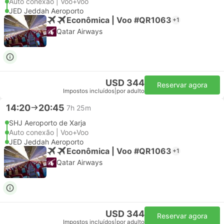
Auto conexão | Voo+Voo
JED Jeddah Aeroporto
Econômica | Voo #QR1063
+1
Qatar Airways
USD 344
Reservar agora
Impostos incluídos
|
por adulto
14:20
20:45
7h 25m
SHJ Aeroporto de Xarja
Auto conexão | Voo+Voo
JED Jeddah Aeroporto
Econômica | Voo #QR1063
+1
Qatar Airways
USD 344
Reservar agora
Impostos incluídos
|
por adulto