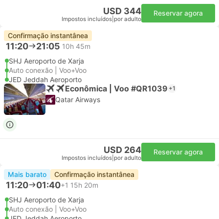
USD 344
Reservar agora
Impostos incluídos
|
por adulto
Confirmação instantânea
11:20
21:05
10h 45m
SHJ Aeroporto de Xarja
Auto conexão | Voo+Voo
JED Jeddah Aeroporto
Econômica | Voo #QR1039
+1
Qatar Airways
USD 264
Reservar agora
Impostos incluídos
|
por adulto
Mais barato
Confirmação instantânea
11:20
01:40
+1
15h 20m
SHJ Aeroporto de Xarja
Auto conexão | Voo+Voo
JED Jeddah Aeroporto