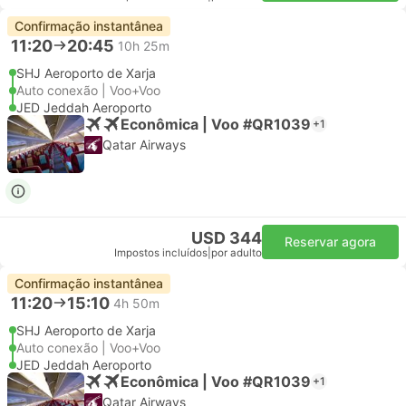
Confirmação instantânea
11:20
20:45
10h 25m
SHJ Aeroporto de Xarja
Auto conexão | Voo+Voo
JED Jeddah Aeroporto
Econômica | Voo #QR1039
+1
Qatar Airways
USD 344
Reservar agora
Impostos incluídos
|
por adulto
Confirmação instantânea
11:20
15:10
4h 50m
SHJ Aeroporto de Xarja
Auto conexão | Voo+Voo
JED Jeddah Aeroporto
Econômica | Voo #QR1039
+1
Qatar Airways