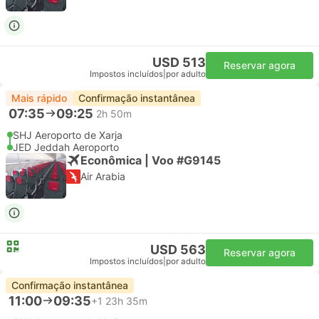
USD 513
Reservar agora
Impostos incluídos
|
por adulto
Mais rápido
Confirmação instantânea
07:35
09:25
2h 50m
SHJ Aeroporto de Xarja
JED Jeddah Aeroporto
Econômica | Voo #G9145
Air Arabia
USD 563
Reservar agora
Impostos incluídos
|
por adulto
Confirmação instantânea
11:00
09:35
+1
23h 35m