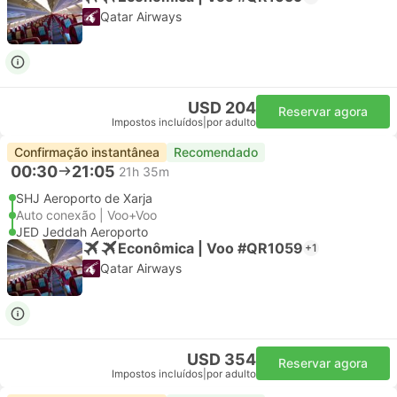
Qatar Airways
USD 204
Reservar agora
Impostos incluídos
|
por adulto
Confirmação instantânea
Recomendado
00:30
21:05
21h 35m
SHJ Aeroporto de Xarja
Auto conexão | Voo+Voo
JED Jeddah Aeroporto
Econômica | Voo #QR1059
+1
Qatar Airways
USD 354
Reservar agora
Impostos incluídos
|
por adulto