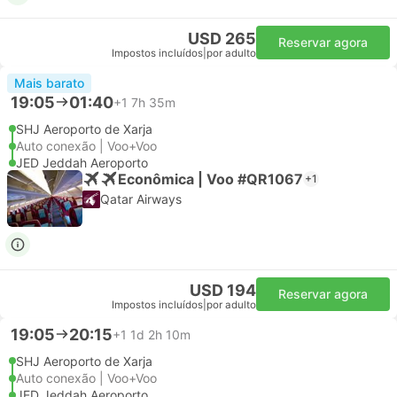
USD 265
Reservar agora
Impostos incluídos
|
por adulto
Mais barato
19:05
01:40
+1
7h 35m
SHJ Aeroporto de Xarja
Auto conexão | Voo+Voo
JED Jeddah Aeroporto
Econômica | Voo #QR1067
+1
Qatar Airways
USD 194
Reservar agora
Impostos incluídos
|
por adulto
19:05
20:15
+1
1d 2h 10m
SHJ Aeroporto de Xarja
Auto conexão | Voo+Voo
JED Jeddah Aeroporto