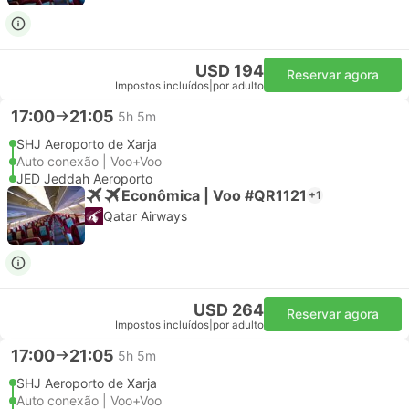
USD 194
Reservar agora
Impostos incluídos
|
por adulto
17:00
21:05
5h 5m
SHJ Aeroporto de Xarja
Auto conexão | Voo+Voo
JED Jeddah Aeroporto
Econômica | Voo #QR1121
+1
Qatar Airways
USD 264
Reservar agora
Impostos incluídos
|
por adulto
17:00
21:05
5h 5m
SHJ Aeroporto de Xarja
Auto conexão | Voo+Voo