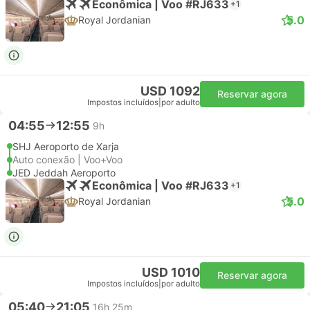
Econômica | Voo #RJ633
+1
5.0
Royal Jordanian
USD 1092
Reservar agora
Impostos incluídos
|
por adulto
04:55
12:55
9h
SHJ Aeroporto de Xarja
Auto conexão | Voo+Voo
JED Jeddah Aeroporto
Econômica | Voo #RJ633
+1
5.0
Royal Jordanian
USD 1010
Reservar agora
Impostos incluídos
|
por adulto
05:40
21:05
16h 25m