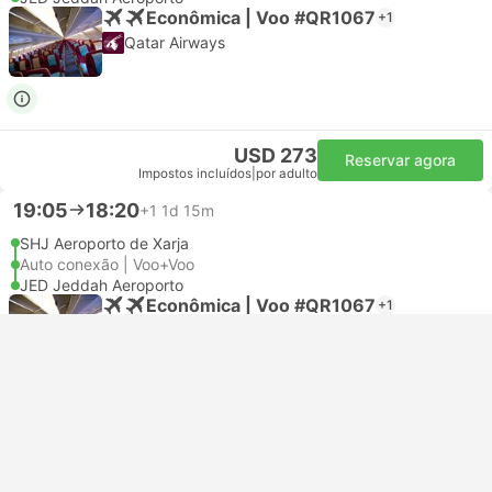
Econômica | Voo #QR1067
+1
Qatar Airways
USD 273
Reservar agora
Impostos incluídos
|
por adulto
19:05
18:20
+1
1d 15m
SHJ Aeroporto de Xarja
Auto conexão | Voo+Voo
JED Jeddah Aeroporto
Econômica | Voo #QR1067
+1
Qatar Airways
USD 354
Reservar agora
Impostos incluídos
|
por adulto