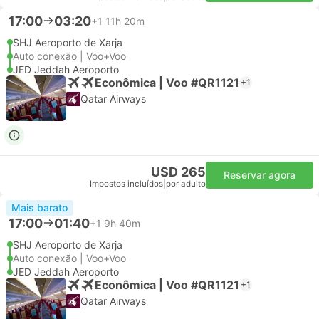
17:00
03:20
+1
11h 20m
SHJ Aeroporto de Xarja
Auto conexão | Voo+Voo
JED Jeddah Aeroporto
Econômica | Voo #QR1121
+1
Qatar Airways
USD 265
Reservar agora
Impostos incluídos
|
por adulto
Mais barato
17:00
01:40
+1
9h 40m
SHJ Aeroporto de Xarja
Auto conexão | Voo+Voo
JED Jeddah Aeroporto
Econômica | Voo #QR1121
+1
Qatar Airways