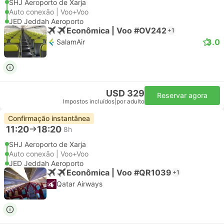
SHJ Aeroporto de Xarja
Auto conexão | Voo+Voo
JED Jeddah Aeroporto
Econômica | Voo #OV242
+1
3.0
SalamAir
USD 329
Reservar agora
Impostos incluídos
|
por adulto
Confirmação instantânea
11:20
18:20
8h
SHJ Aeroporto de Xarja
Auto conexão | Voo+Voo
JED Jeddah Aeroporto
Econômica | Voo #QR1039
+1
Qatar Airways