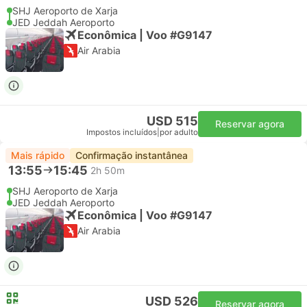
SHJ Aeroporto de Xarja
JED Jeddah Aeroporto
Econômica | Voo #G9147
Air Arabia
USD 515
Reservar agora
Impostos incluídos
|
por adulto
Mais rápido
Confirmação instantânea
13:55
15:45
2h 50m
SHJ Aeroporto de Xarja
JED Jeddah Aeroporto
Econômica | Voo #G9147
Air Arabia
USD 526
Reservar agora