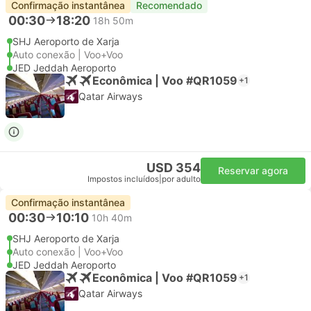
Confirmação instantânea
Recomendado
00:30
18:20
18h 50m
SHJ Aeroporto de Xarja
Auto conexão | Voo+Voo
JED Jeddah Aeroporto
Econômica | Voo #QR1059
+1
Qatar Airways
USD 354
Reservar agora
Impostos incluídos
|
por adulto
Confirmação instantânea
00:30
10:10
10h 40m
SHJ Aeroporto de Xarja
Auto conexão | Voo+Voo
JED Jeddah Aeroporto
Econômica | Voo #QR1059
+1
Qatar Airways