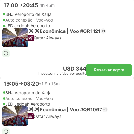
17:00
20:45
4h 45m
SHJ Aeroporto de Xarja
Auto conexão | Voo+Voo
JED Jeddah Aeroporto
Econômica | Voo #QR1121
+1
Qatar Airways
USD 344
Reservar agora
Impostos incluídos
|
por adulto
19:05
03:20
+1
9h 15m
SHJ Aeroporto de Xarja
Auto conexão | Voo+Voo
JED Jeddah Aeroporto
Econômica | Voo #QR1067
+1
Qatar Airways