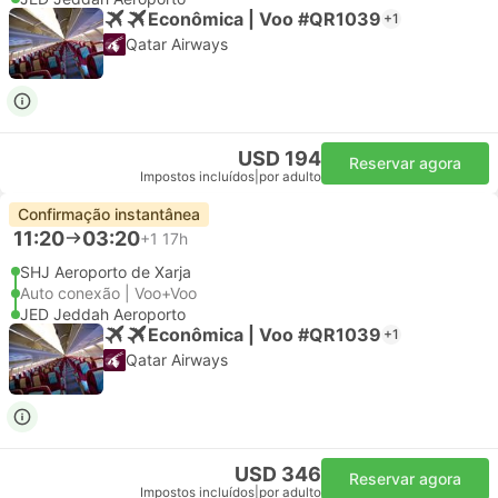
Econômica | Voo #QR1039
+1
Qatar Airways
USD 194
Reservar agora
Impostos incluídos
|
por adulto
Confirmação instantânea
11:20
03:20
+1
17h
SHJ Aeroporto de Xarja
Auto conexão | Voo+Voo
JED Jeddah Aeroporto
Econômica | Voo #QR1039
+1
Qatar Airways
USD 346
Reservar agora
Impostos incluídos
|
por adulto