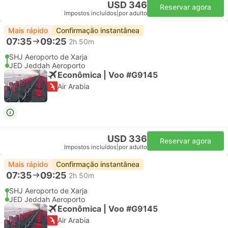
USD 346
Reservar agora
Impostos incluídos
|
por adulto
Mais rápido
Confirmação instantânea
07:35
09:25
2h 50m
SHJ Aeroporto de Xarja
JED Jeddah Aeroporto
Econômica | Voo #G9145
Air Arabia
USD 336
Reservar agora
Impostos incluídos
|
por adulto
Mais rápido
Confirmação instantânea
07:35
09:25
2h 50m
SHJ Aeroporto de Xarja
JED Jeddah Aeroporto
Econômica | Voo #G9145
Air Arabia