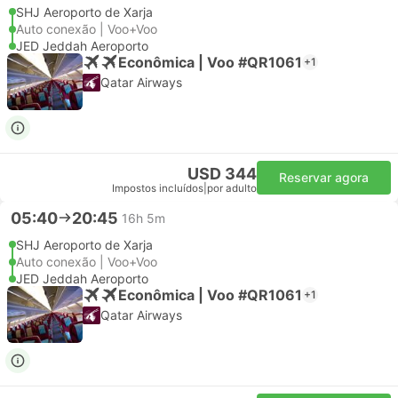
SHJ Aeroporto de Xarja
Auto conexão | Voo+Voo
JED Jeddah Aeroporto
Econômica | Voo #QR1061
+1
Qatar Airways
USD 344
Reservar agora
Impostos incluídos
|
por adulto
05:40
20:45
16h 5m
SHJ Aeroporto de Xarja
Auto conexão | Voo+Voo
JED Jeddah Aeroporto
Econômica | Voo #QR1061
+1
Qatar Airways