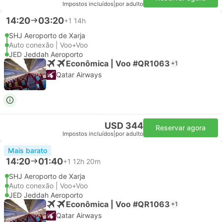
Impostos incluídos
|
por adulto
14:20
03:20
+1
14h
SHJ Aeroporto de Xarja
Auto conexão | Voo+Voo
JED Jeddah Aeroporto
Econômica | Voo #QR1063
+1
Qatar Airways
USD 344
Reservar agora
Impostos incluídos
|
por adulto
Mais barato
14:20
01:40
+1
12h 20m
SHJ Aeroporto de Xarja
Auto conexão | Voo+Voo
JED Jeddah Aeroporto
Econômica | Voo #QR1063
+1
Qatar Airways