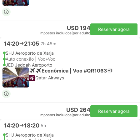
USD 194
Reservar agora
Impostos incluídos
|
por adulto
14:20
21:05
7h 45m
SHJ Aeroporto de Xarja
Auto conexão | Voo+Voo
JED Jeddah Aeroporto
Econômica | Voo #QR1063
+1
Qatar Airways
USD 264
Reservar agora
Impostos incluídos
|
por adulto
14:20
18:20
5h
SHJ Aeroporto de Xarja