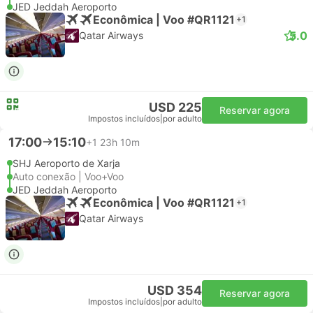
JED Jeddah Aeroporto
Econômica | Voo #QR1121
+1
5.0
Qatar Airways
USD 225
Reservar agora
Impostos incluídos
|
por adulto
17:00
15:10
+1
23h 10m
SHJ Aeroporto de Xarja
Auto conexão | Voo+Voo
JED Jeddah Aeroporto
Econômica | Voo #QR1121
+1
Qatar Airways
USD 354
Reservar agora
Impostos incluídos
|
por adulto