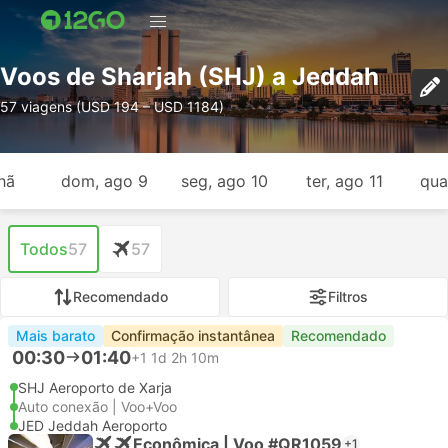
Voos de Sharjah (SHJ) a Jeddah
57 viagens (USD 194 – USD 1184)
hã
dom, ago 9
seg, ago 10
ter, ago 11
qua
Todos
57
57
Recomendado
Filtros
Mais barato
Confirmação instantânea
Recomendado
00:30
01:40
+1
1d 2h 10m
SHJ Aeroporto de Xarja
Auto conexão | Voo+Voo
JED Jeddah Aeroporto
Econômica | Voo #QR1059
+1