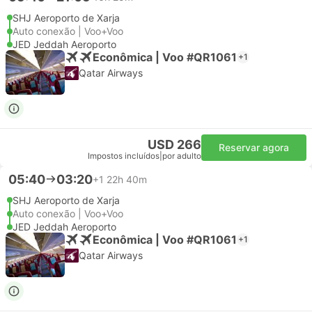
SHJ Aeroporto de Xarja
Auto conexão | Voo+Voo
JED Jeddah Aeroporto
Econômica | Voo #QR1061
+1
Qatar Airways
USD 266
Reservar agora
Impostos incluídos
|
por adulto
05:40
03:20
+1
22h 40m
SHJ Aeroporto de Xarja
Auto conexão | Voo+Voo
JED Jeddah Aeroporto
Econômica | Voo #QR1061
+1
Qatar Airways