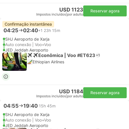
USD 1123
Reservar agora
Impostos incluídos
|
por adulto
Confirmação instantânea
04:25
02:40
+1
23h 15m
SHJ Aeroporto de Xarja
Auto conexão | Voo+Voo
JED Jeddah Aeroporto
Econômica | Voo #ET623
+1
Ethiopian Airlines
USD 1184
Reservar agora
Impostos incluídos
|
por adulto
04:55
19:40
15h 45m
SHJ Aeroporto de Xarja
Auto conexão | Voo+Voo
JED Jeddah Aeroporto