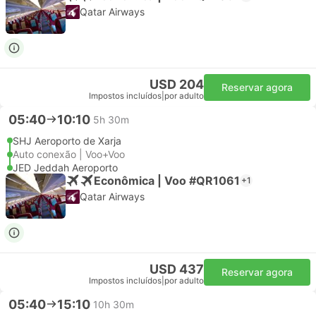
Qatar Airways
USD 204
Reservar agora
Impostos incluídos
|
por adulto
05:40
10:10
5h 30m
SHJ Aeroporto de Xarja
Auto conexão | Voo+Voo
JED Jeddah Aeroporto
Econômica | Voo #QR1061
+1
Qatar Airways
USD 437
Reservar agora
Impostos incluídos
|
por adulto
05:40
15:10
10h 30m