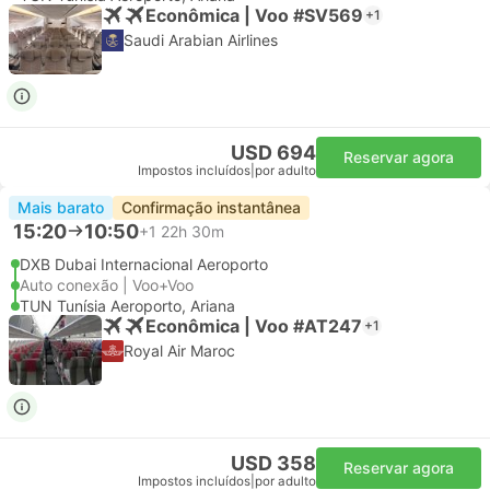
Econômica | Voo #SV569
+1
Saudi Arabian Airlines
USD 694
Reservar agora
Impostos incluídos
|
por adulto
Mais barato
Confirmação instantânea
15:20
10:50
+1
22h 30m
DXB Dubai Internacional Aeroporto
Auto conexão | Voo+Voo
TUN Tunísia Aeroporto, Ariana
Econômica | Voo #AT247
+1
Royal Air Maroc
USD 358
Reservar agora
Impostos incluídos
|
por adulto