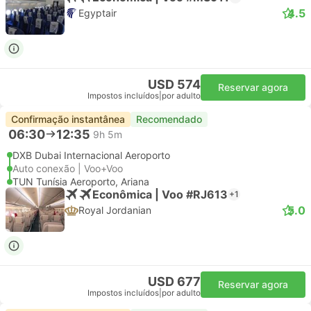
4.5
Egyptair
USD 574
Reservar agora
Impostos incluídos
|
por adulto
Confirmação instantânea
Recomendado
06:30
12:35
9h 5m
DXB Dubai Internacional Aeroporto
Auto conexão | Voo+Voo
TUN Tunísia Aeroporto, Ariana
Econômica | Voo #RJ613
+1
5.0
Royal Jordanian
USD 677
Reservar agora
Impostos incluídos
|
por adulto