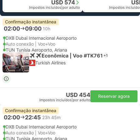
USD 574
US
Impostos incluídos
|
por adulto
Impostos incluído
Confirmação instantânea
02:00
09:00
10h
DXB Dubai Internacional Aeroporto
Auto conexão | Voo+Voo
TUN Tunísia Aeroporto, Ariana
Econômica | Voo #TK761
+1
Turkish Airlines
USD 454
Reservar agora
Impostos incluídos
|
por adulto
Confirmação instantânea
02:00
22:45
23h 45m
DXB Dubai Internacional Aeroporto
Auto conexão | Voo+Voo
TUN Tunísia Aeroporto, Ariana