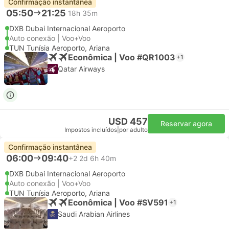
Confirmação instantânea
05:50
21:25
18h 35m
DXB Dubai Internacional Aeroporto
Auto conexão | Voo+Voo
TUN Tunísia Aeroporto, Ariana
Econômica | Voo #QR1003
+1
Qatar Airways
USD 457
Reservar agora
Impostos incluídos
|
por adulto
Confirmação instantânea
06:00
09:40
+2
2d 6h 40m
DXB Dubai Internacional Aeroporto
Auto conexão | Voo+Voo
TUN Tunísia Aeroporto, Ariana
Econômica | Voo #SV591
+1
Saudi Arabian Airlines