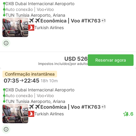
DXB Dubai Internacional Aeroporto
Auto conexão | Voo+Voo
TUN Tunísia Aeroporto, Ariana
Econômica | Voo #TK763
+1
Turkish Airlines
USD 526
Reservar agora
Impostos incluídos
|
por adulto
Confirmação instantânea
07:35
22:45
18h 10m
DXB Dubai Internacional Aeroporto
Auto conexão | Voo+Voo
TUN Tunísia Aeroporto, Ariana
Econômica | Voo #TK763
+1
4.6
Turkish Airlines