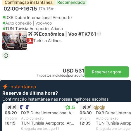
Confirmação instantânea
Recomendado
02:00
16:15
17h 15m
DXB Dubai Internacional Aeroporto
Auto conexão | Voo+Voo
TUN Tunísia Aeroporto, Ariana
Econômica | Voo #TK761
+1
Turkish Airlines
USD 531
Reservar agora
Impostos incluídos
|
por adulto
Instantâneo
Reserva de última hora?
Confirmação instantânea nas nossas melhores escolhas
4.5
05:20
DXB Dubai Internacional Aeroporto
06:30
7h 55m
Auto conexão
9h 5m
Auto conexão
10:15
TUN Tunísia Aeroporto, Ariana
12:35
Chegada em ter, ago 11
Chegada em ter, ago 