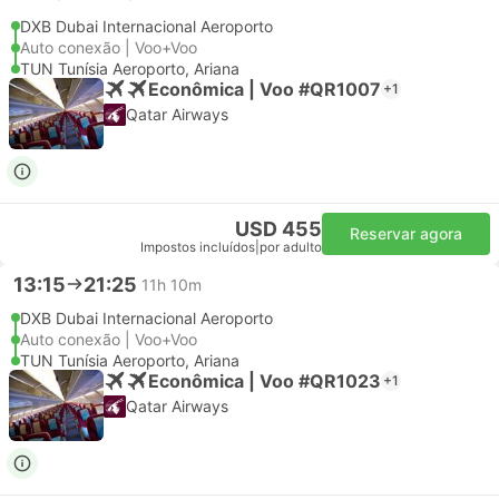
DXB Dubai Internacional Aeroporto
Auto conexão | Voo+Voo
TUN Tunísia Aeroporto, Ariana
Econômica | Voo #QR1007
+1
Qatar Airways
USD 455
Reservar agora
Impostos incluídos
|
por adulto
13:15
21:25
11h 10m
DXB Dubai Internacional Aeroporto
Auto conexão | Voo+Voo
TUN Tunísia Aeroporto, Ariana
Econômica | Voo #QR1023
+1
Qatar Airways