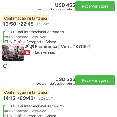
USD 455
Reservar agora
Impostos incluídos
|
por adulto
Confirmação instantânea
13:50
22:45
11h 55m
DXB Dubai Internacional Aeroporto
Auto conexão | Voo+Voo
TUN Tunísia Aeroporto, Ariana
Econômica | Voo #TK765
+1
Turkish Airlines
USD 526
Reservar agora
Impostos incluídos
|
por adulto
Confirmação instantânea
14:15
09:40
+1
22h 25m
DXB Dubai Internacional Aeroporto
Auto conexão | Voo+Voo
TUN Tunísia Aeroporto, Ariana