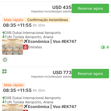
USD 435
Reservar agora
Impostos incluídos
|
por adulto
Mais rápido
Confirmação instantânea
08:35
11:55
6h 20m
DXB Dubai Internacional Aeroporto
TUN Tunísia Aeroporto, Ariana
Econômica | Voo #EK747
4.4
Emirates
USD 773
Reservar agora
Impostos incluídos
|
por adulto
Mais rápido
08:35
11:55
6h 20m
DXB Dubai Internacional Aeroporto
TUN Tunísia Aeroporto, Ariana
Econômica | Voo #EK747