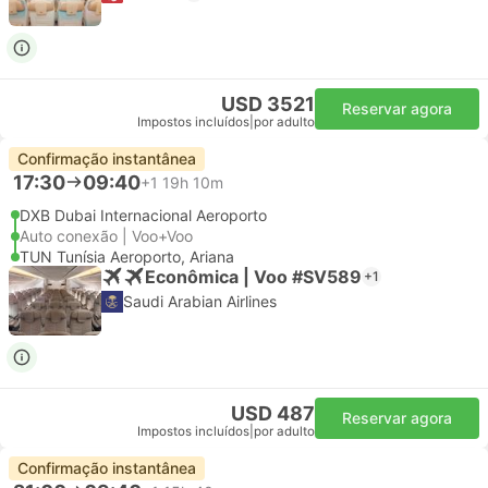
USD 3521
Reservar agora
Impostos incluídos
|
por adulto
Confirmação instantânea
17:30
09:40
+1
19h 10m
DXB Dubai Internacional Aeroporto
Auto conexão | Voo+Voo
TUN Tunísia Aeroporto, Ariana
Econômica | Voo #SV589
+1
Saudi Arabian Airlines
USD 487
Reservar agora
Impostos incluídos
|
por adulto
Confirmação instantânea