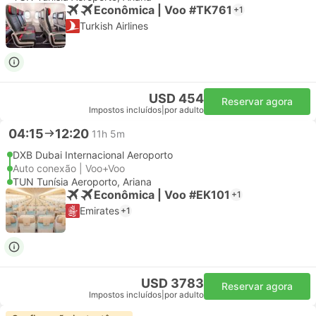
Econômica | Voo #TK761
+1
Turkish Airlines
USD 454
Reservar agora
Impostos incluídos
|
por adulto
04:15
12:20
11h 5m
DXB Dubai Internacional Aeroporto
Auto conexão | Voo+Voo
TUN Tunísia Aeroporto, Ariana
Econômica | Voo #EK101
+1
Emirates
+1
USD 3783
Reservar agora
Impostos incluídos
|
por adulto