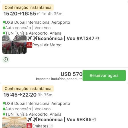
Confirmação instantânea
15:20
16:55
+1
1d 4h 35m
DXB Dubai Internacional Aeroporto
Auto conexão | Voo+Voo
TUN Tunísia Aeroporto, Ariana
Econômica | Voo #AT247
+1
Royal Air Maroc
USD 570
Reservar agora
Impostos incluídos
|
por adulto
Confirmação instantânea
15:45
22:20
9h 35m
DXB Dubai Internacional Aeroporto
Auto conexão | Voo+Voo
TUN Tunísia Aeroporto, Ariana
Econômica | Voo #EK95
+1
Emirates
+1