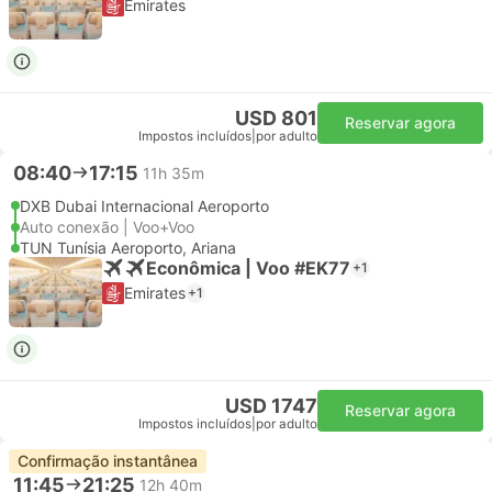
Emirates
USD 801
Reservar agora
Impostos incluídos
|
por adulto
08:40
17:15
11h 35m
DXB Dubai Internacional Aeroporto
Auto conexão | Voo+Voo
TUN Tunísia Aeroporto, Ariana
Econômica | Voo #EK77
+1
Emirates
+1
USD 1747
Reservar agora
Impostos incluídos
|
por adulto
Confirmação instantânea
11:45
21:25
12h 40m