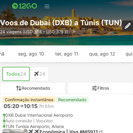
Voos de Dubai (DXB) a Túnis (TUN)
24 viagens (USD 358 – USD 3783)
hã
seg, ago 10
ter, ago 11
qua, ago 12
qui
Todos
24
24
Recomendado
Filtros
Confirmação instantânea
Recomendado
05:20
10:15
7h 55m
DXB Dubai Internacional Aeroporto
Auto conexão | Voo+Voo
TUN Tunísia Aeroporto, Ariana
Econômica | Voo #MS911
+1