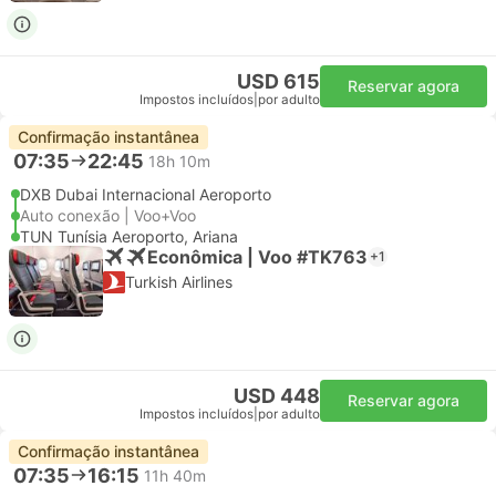
USD 615
Reservar agora
Impostos incluídos
|
por adulto
Confirmação instantânea
07:35
22:45
18h 10m
DXB Dubai Internacional Aeroporto
Auto conexão | Voo+Voo
TUN Tunísia Aeroporto, Ariana
Econômica | Voo #TK763
+1
Turkish Airlines
USD 448
Reservar agora
Impostos incluídos
|
por adulto
Confirmação instantânea
07:35
16:15
11h 40m