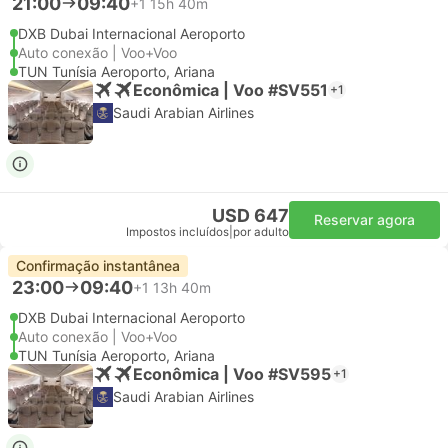
21:00
09:40
+1
15h 40m
DXB Dubai Internacional Aeroporto
Auto conexão | Voo+Voo
TUN Tunísia Aeroporto, Ariana
Econômica | Voo #SV551
+1
Saudi Arabian Airlines
USD 647
Reservar agora
Impostos incluídos
|
por adulto
Confirmação instantânea
23:00
09:40
+1
13h 40m
DXB Dubai Internacional Aeroporto
Auto conexão | Voo+Voo
TUN Tunísia Aeroporto, Ariana
Econômica | Voo #SV595
+1
Saudi Arabian Airlines