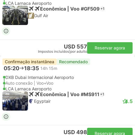
LCA Larnaca Aeroporto
Econômica | Voo #GF509
+1
Gulf Air
USD 557
Reservar agora
Impostos incluídos
|
por adulto
Confirmação instantânea
Recomendado
05:20
18:35
14h 15m
DXB Dubai Internacional Aeroporto
Auto conexão | Voo+Voo
LCA Larnaca Aeroporto
Econômica | Voo #MS911
+1
4.5
Egyptair
USD 498
Reservar agora