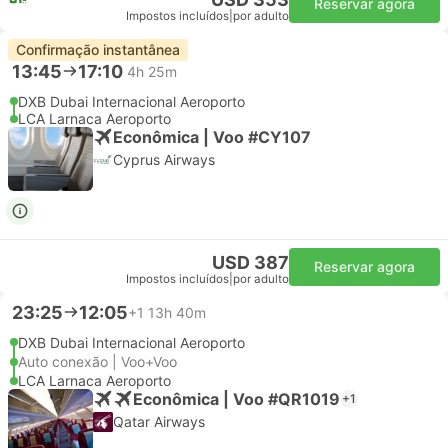
Reservar agora
Impostos incluídos
|
por adulto
Confirmação instantânea
13:45
17:10
4h 25m
DXB Dubai Internacional Aeroporto
LCA Larnaca Aeroporto
Econômica | Voo #CY107
Cyprus Airways
USD 387
Reservar agora
Impostos incluídos
|
por adulto
23:25
12:05
+1
13h 40m
DXB Dubai Internacional Aeroporto
Auto conexão | Voo+Voo
LCA Larnaca Aeroporto
Econômica | Voo #QR1019
+1
Qatar Airways