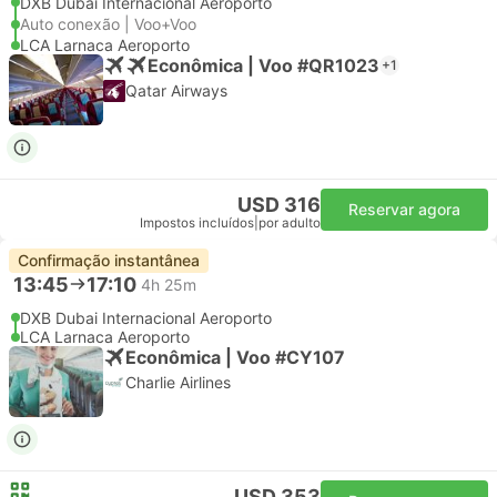
DXB Dubai Internacional Aeroporto
Auto conexão | Voo+Voo
LCA Larnaca Aeroporto
Econômica | Voo #QR1023
+1
Qatar Airways
USD 316
Reservar agora
Impostos incluídos
|
por adulto
Confirmação instantânea
13:45
17:10
4h 25m
DXB Dubai Internacional Aeroporto
LCA Larnaca Aeroporto
Econômica | Voo #CY107
Charlie Airlines
USD 353