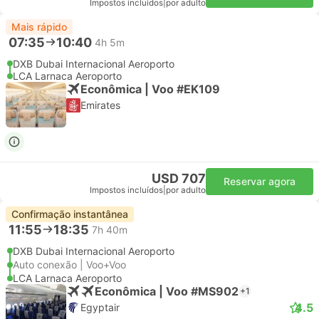
Impostos incluídos
|
por adulto
Mais rápido
07:35
10:40
4h 5m
DXB Dubai Internacional Aeroporto
LCA Larnaca Aeroporto
Econômica | Voo #EK109
Emirates
USD 707
Reservar agora
Impostos incluídos
|
por adulto
Confirmação instantânea
11:55
18:35
7h 40m
DXB Dubai Internacional Aeroporto
Auto conexão | Voo+Voo
LCA Larnaca Aeroporto
Econômica | Voo #MS902
+1
4.5
Egyptair