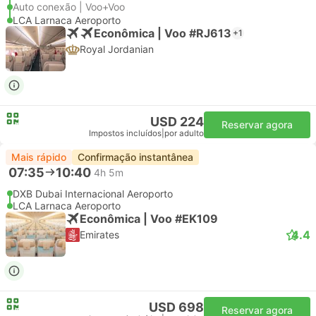
Auto conexão | Voo+Voo
LCA Larnaca Aeroporto
Econômica | Voo #RJ613
+1
Royal Jordanian
USD 224
Reservar agora
Impostos incluídos
|
por adulto
Mais rápido
Confirmação instantânea
07:35
10:40
4h 5m
DXB Dubai Internacional Aeroporto
LCA Larnaca Aeroporto
Econômica | Voo #EK109
4.4
Emirates
USD 698
Reservar agora