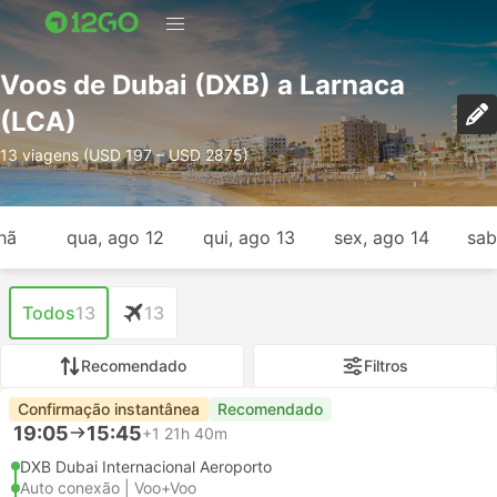
Voos de Dubai (DXB) a Larnaca
(LCA)
13 viagens (USD 197 – USD 2875)
hã
qua, ago 12
qui, ago 13
sex, ago 14
sab
Todos
13
13
Recomendado
Filtros
Confirmação instantânea
Recomendado
19:05
15:45
+1
21h 40m
DXB Dubai Internacional Aeroporto
Auto conexão | Voo+Voo