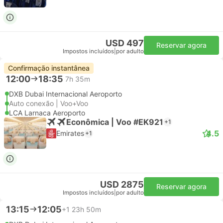
USD 497
Reservar agora
Impostos incluídos
|
por adulto
Confirmação instantânea
12:00
18:35
7h 35m
DXB Dubai Internacional Aeroporto
Auto conexão | Voo+Voo
LCA Larnaca Aeroporto
Econômica | Voo #EK921
+1
4.5
Emirates
+1
USD 2875
Reservar agora
Impostos incluídos
|
por adulto
13:15
12:05
+1
23h 50m