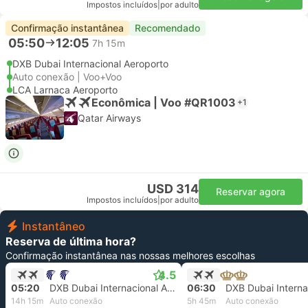
Impostos incluídos
|
por adulto
Confirmação instantânea
Recomendado
05:50
12:05
7h 15m
DXB Dubai Internacional Aeroporto
Auto conexão | Voo+Voo
LCA Larnaca Aeroporto
Econômica | Voo #QR1003
+1
Qatar Airways
USD 314
Reservar agora
Impostos incluídos
|
por adulto
Instantâneo
Reserva de última hora?
Confirmação instantânea nas nossas melhores escolhas
4.5
05:20
DXB Dubai Internacional Aeroporto
06:30
14h 15m
Auto conexão
5h 45m
Auto conexão