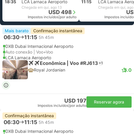
18:35
LCA Larnaca Aeroporto
11:15
LCA Larnaca Aero
Chegada em qui, ago 13
Chegada em qui, ago
USD 498
US
Impostos incluídos
|
por adulto
Impostos incluído
Mais barato
Confirmação instantânea
06:30
11:15
5h 45m
DXB Dubai Internacional Aeroporto
Auto conexão | Voo+Voo
LCA Larnaca Aeroporto
Econômica | Voo #RJ613
+1
5.0
Royal Jordanian
USD 197
Reservar agora
Impostos incluídos
|
por adulto
Confirmação instantânea
06:30
11:15
5h 45m
DXB Dubai Internacional Aeroporto