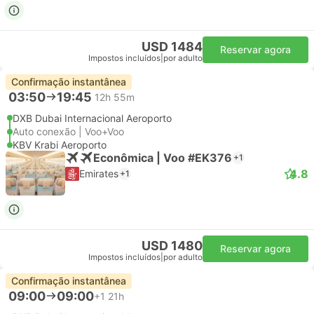
USD 1484
Reservar agora
Impostos incluídos
|
por adulto
Confirmação instantânea
03:50
19:45
12h 55m
DXB Dubai Internacional Aeroporto
Auto conexão | Voo+Voo
KBV Krabi Aeroporto
Econômica | Voo #EK376
+1
4.8
Emirates
+1
USD 1480
Reservar agora
Impostos incluídos
|
por adulto
Confirmação instantânea
09:00
09:00
+1
21h