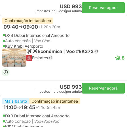
USD 993
Reservar agora
Impostos incluídos
|
por adulto
Confirmação instantânea
09:40
09:00
+1
20h 20m
DXB Dubai Internacional Aeroporto
Auto conexão | Voo+Voo
KBV Krabi Aeroporto
Econômica | Voo #EK372
+1
4.8
Emirates
+1
USD 993
Reservar agora
Impostos incluídos
|
por adulto
Mais barato
Confirmação instantânea
11:00
19:45
+1
1d 5h 45m
DXB Dubai Internacional Aeroporto
Auto conexão | Voo+Voo+Voo
KBV Krabi Aeroporto