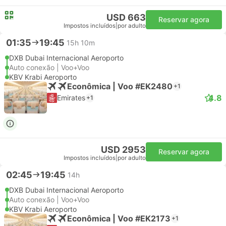
USD 663
Reservar agora
Impostos incluídos
|
por adulto
01:35
19:45
15h 10m
DXB Dubai Internacional Aeroporto
Auto conexão | Voo+Voo
KBV Krabi Aeroporto
Econômica | Voo #EK2480
+1
4.8
Emirates
+1
USD 2953
Reservar agora
Impostos incluídos
|
por adulto
02:45
19:45
14h
DXB Dubai Internacional Aeroporto
Auto conexão | Voo+Voo
KBV Krabi Aeroporto
Econômica | Voo #EK2173
+1