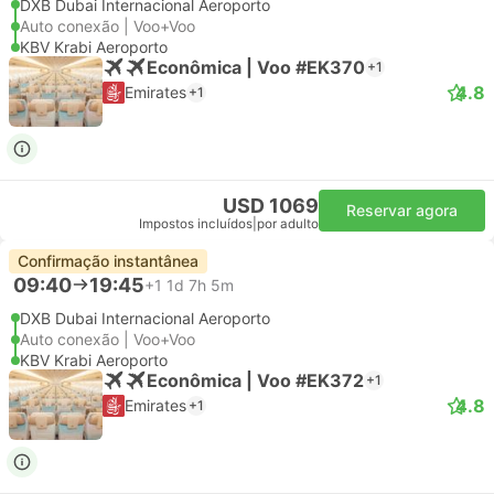
DXB Dubai Internacional Aeroporto
Auto conexão | Voo+Voo
KBV Krabi Aeroporto
Econômica | Voo #EK370
+1
4.8
Emirates
+1
USD 1069
Reservar agora
Impostos incluídos
|
por adulto
Confirmação instantânea
09:40
19:45
+1
1d 7h 5m
DXB Dubai Internacional Aeroporto
Auto conexão | Voo+Voo
KBV Krabi Aeroporto
Econômica | Voo #EK372
+1
4.8
Emirates
+1