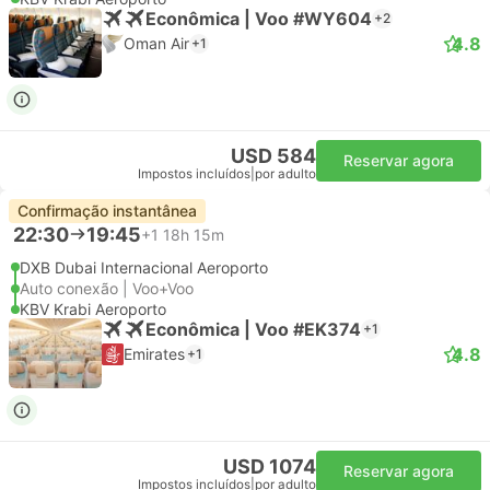
Econômica | Voo #WY604
+2
4.8
Oman Air
+1
USD 584
Reservar agora
Impostos incluídos
|
por adulto
Confirmação instantânea
22:30
19:45
+1
18h 15m
DXB Dubai Internacional Aeroporto
Auto conexão | Voo+Voo
KBV Krabi Aeroporto
Econômica | Voo #EK374
+1
4.8
Emirates
+1
USD 1074
Reservar agora
Impostos incluídos
|
por adulto