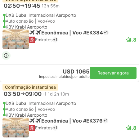
02:50
19:45
13h 55m
DXB Dubai Internacional Aeroporto
Auto conexão | Voo+Voo
KBV Krabi Aeroporto
Econômica | Voo #EK384
+1
4.8
Emirates
+1
USD 1065
Reservar agora
Impostos incluídos
|
por adulto
Confirmação instantânea
03:50
09:00
+1
1d 2h 10m
DXB Dubai Internacional Aeroporto
Auto conexão | Voo+Voo
KBV Krabi Aeroporto
Econômica | Voo #EK376
+1
4.8
Emirates
+1