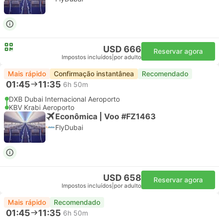
USD 666
Reservar agora
Impostos incluídos
|
por adulto
Mais rápido
Confirmação instantânea
Recomendado
01:45
11:35
6h 50m
DXB Dubai Internacional Aeroporto
KBV Krabi Aeroporto
Econômica | Voo #FZ1463
FlyDubai
USD 658
Reservar agora
Impostos incluídos
|
por adulto
Mais rápido
Recomendado
01:45
11:35
6h 50m