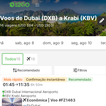
Voos de Dubai (DXB) a Krabi (KBV)
16 viagens (USD 584 – USD 2953)
hã
sab, ago 8
dom, ago 9
seg, ago 10
ter
Todos
16
16
Recomendado
Filtros
Mais rápido
Confirmação instantânea
Recomendado
01:45
11:35
6h 50m
DXB Dubai Internacional Aeroporto
KBV Krabi Aeroporto
Econômica | Voo #FZ1463
FlyDubai