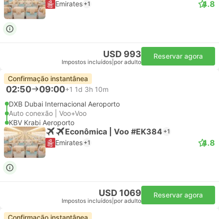
4.8
Emirates
+1
USD 993
Reservar agora
Impostos incluídos
|
por adulto
Confirmação instantânea
02:50
09:00
+1
1d 3h 10m
DXB Dubai Internacional Aeroporto
Auto conexão | Voo+Voo
KBV Krabi Aeroporto
Econômica | Voo #EK384
+1
4.8
Emirates
+1
USD 1069
Reservar agora
Impostos incluídos
|
por adulto
Confirmação instantânea