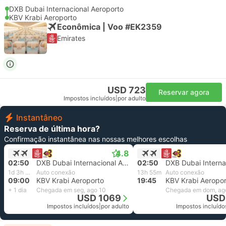
DXB Dubai Internacional Aeroporto
KBV Krabi Aeroporto
Econômica | Voo #EK2359
Emirates
USD 723
Reservar agora
Impostos incluídos
|
por adulto
Instantâneo
Reserva de última hora?
Confirmação instantânea nas nossas melhores escolhas
4.8
02:50
DXB Dubai Internacional Aeroporto
02:50
1d 3h 10m
Auto conexão
13h 55m
Auto conexão
09:00
KBV Krabi Aeroporto
19:45
KBV Krabi Aeropor
+ 1 dia
Chegada em seg, ago 10
Chegada em dom, ag
USD 1069
USD
Impostos incluídos
|
por adulto
Impostos incluído