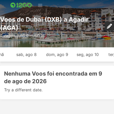
Voos de Dubai (DXB) a Agadir
(AGA)
0 viagem (USD 0 – USD 0)
hã
sab, ago 8
dom, ago 9
seg, ago 10
ter
Nenhuma Voos foi encontrada em 9
de ago de 2026
Try a different date.