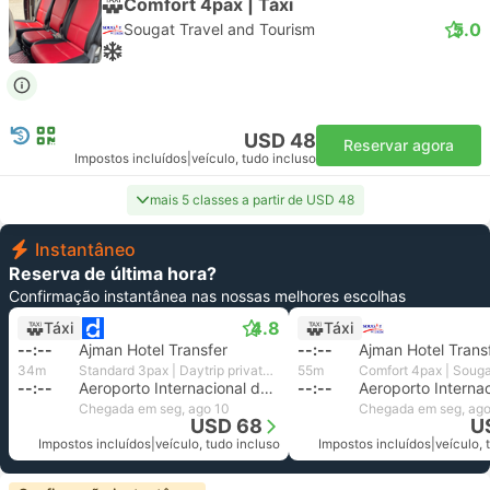
Comfort 4pax | Táxi
5.0
Sougat Travel and Tourism
USD 48
Reservar agora
Impostos incluídos
|
veículo, tudo incluso
mais 5 classes a partir de USD 48
Instantâneo
Reserva de última hora?
Confirmação instantânea nas nossas melhores escolhas
4.8
Táxi
Táxi
--:--
Ajman Hotel Transfer
--:--
Ajman Hotel Trans
34m
Standard 3pax | Daytrip private transfer with English speaking driver
55m
--:--
Aeroporto Internacional de Dubai
--:--
Chegada em seg, ago 10
Chegada em seg, ago
USD 68
U
Impostos incluídos
|
veículo, tudo incluso
Impostos incluídos
|
veículo, 