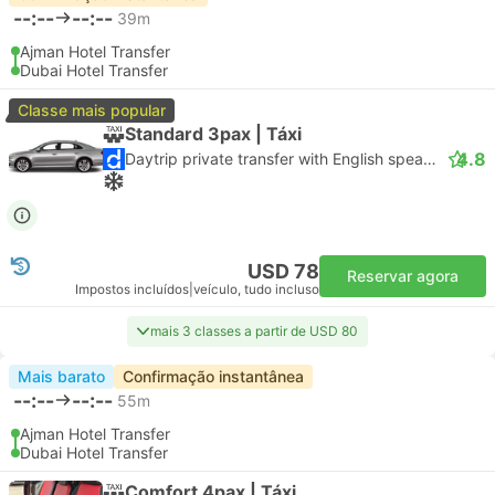
--:--
--:--
39m
Ajman Hotel Transfer
Dubai Hotel Transfer
Classe mais popular
Standard 3pax | Táxi
4.8
Daytrip private transfer with English speaking driver
USD 78
Reservar agora
Impostos incluídos
|
veículo, tudo incluso
mais 3 classes a partir de USD 80
Mais barato
Confirmação instantânea
--:--
--:--
55m
Ajman Hotel Transfer
Dubai Hotel Transfer
Comfort 4pax | Táxi