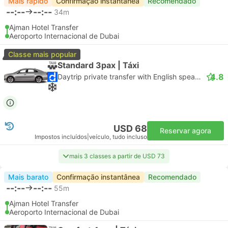
Mais rápido
Confirmação instantânea
Recomendado
--:--
--:--
34m
Ajman Hotel Transfer
Aeroporto Internacional de Dubai
Classe mais popular
Standard 3pax | Táxi
4.8
Daytrip private transfer with English speaking driver
USD 68
Reservar agora
Impostos incluídos
|
veículo, tudo incluso
mais 3 classes a partir de USD 73
Mais barato
Confirmação instantânea
Recomendado
--:--
--:--
55m
Ajman Hotel Transfer
Aeroporto Internacional de Dubai