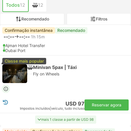
Todos
12
12
Recomendado
Filtros
Confirmação instantânea
Recomendado
--:--
--:--
1h 15m
Ajman Hotel Transfer
Dubai Port
Classe mais popular
Minivan 5pax | Táxi
Fly on Wheels
USD 97
Reservar agora
Impostos incluídos
|
veículo, tudo incluso
mais 1 classe a partir de USD 98