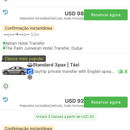
USD 98
Reservar agora
Impostos incluídos
|
veículo, tudo incluso
Confirmação instantânea
--:--
--:--
52m
Ajman Hotel Transfer
The Palm Jumeirah Hotel Transfer, Dubai
Classe mais popular
Standard 3pax | Táxi
4.8
Daytrip private transfer with English speaking driver
USD 92
Reservar agora
Impostos incluídos
|
veículo, tudo incluso
mais 3 classes a partir de USD 93
Confirmação instantânea