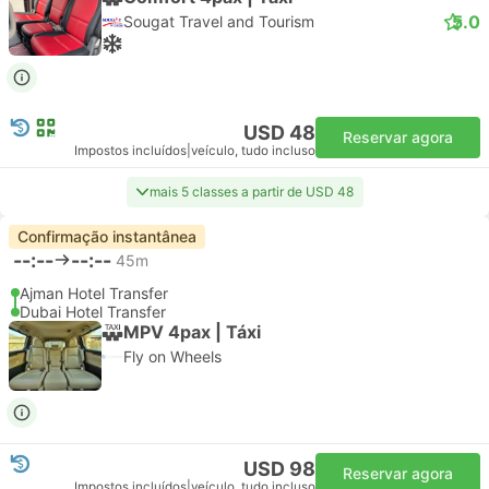
5.0
Sougat Travel and Tourism
USD 48
Reservar agora
Impostos incluídos
|
veículo, tudo incluso
mais 5 classes a partir de USD 48
Confirmação instantânea
--:--
--:--
45m
Ajman Hotel Transfer
Dubai Hotel Transfer
MPV 4pax | Táxi
Fly on Wheels
USD 98
Reservar agora
Impostos incluídos
|
veículo, tudo incluso