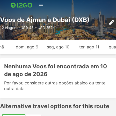
Voos de Ajman a Dubai (DXB)
12 viagens (USD 48 – USD 257)
hã
dom, ago 9
seg, ago 10
ter, ago 11
qua
Nenhuma Voos foi encontrada em 10
de ago de 2026
Por favor, considere outras opções abaixo ou tente
outra data.
Alternative travel options for this route