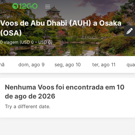
Voos de Abu Dhabi (AUH) a Osaka
(OSA)
0 viagem (USD 0 – USD 0)
hã
dom, ago 9
seg, ago 10
ter, ago 11
qua
Nenhuma Voos foi encontrada em 10
de ago de 2026
Try a different date.