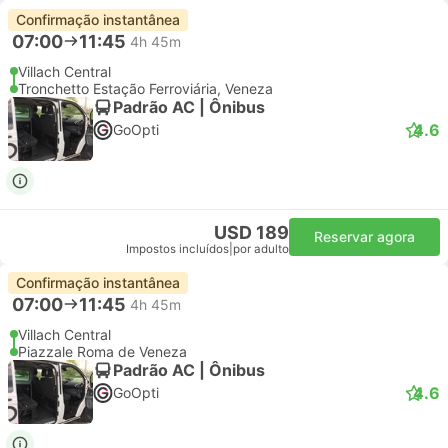
Confirmação instantânea
07:00
11:45
4h 45m
Villach Central
Tronchetto Estação Ferroviária, Veneza
Padrão AC | Ônibus
4.6
GoOpti
USD 189
Reservar agora
Impostos incluídos
|
por adulto
Confirmação instantânea
07:00
11:45
4h 45m
Villach Central
Piazzale Roma de Veneza
Padrão AC | Ônibus
4.6
GoOpti