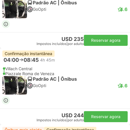
Padrão AC | Ônibus
4.6
GoOpti
USD 235
Reservar agora
Impostos incluídos
|
por adulto
Confirmação instantânea
04:00
08:45
4h 45m
Villach Central
Piazzale Roma de Veneza
Padrão AC | Ônibus
4.6
GoOpti
USD 244
Reservar agora
Impostos incluídos
|
por adulto
Ônibus mais rápido
Confirmação instantânea