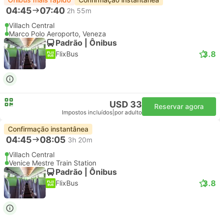
04:45
07:40
2h 55m
Villach Central
Marco Polo Aeroporto, Veneza
Padrão | Ônibus
3.8
FlixBus
USD 33
Reservar agora
Impostos incluídos
|
por adulto
Confirmação instantânea
04:45
08:05
3h 20m
Villach Central
Venice Mestre Train Station
Padrão | Ônibus
3.8
FlixBus