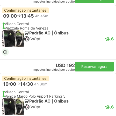
Impostos incluídos
|
por adulto
Confirmação instantânea
09:00
13:45
4h 45m
Villach Central
Piazzale Roma de Veneza
Padrão AC | Ônibus
4.6
GoOpti
USD 192
Reservar agora
Impostos incluídos
|
por adulto
Confirmação instantânea
10:00
14:30
4h 30m
Villach Central
Venice Marco Polo Airport Parking 5
Padrão AC | Ônibus
4.6
GoOpti