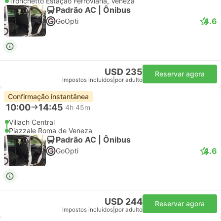
Tronchetto Estação Ferroviária, Veneza
Padrão AC | Ônibus
4.6
GoOpti
USD 235
Reservar agora
Impostos incluídos
|
por adulto
Confirmação instantânea
10:00
14:45
4h 45m
Villach Central
Piazzale Roma de Veneza
Padrão AC | Ônibus
4.6
GoOpti
USD 244
Reservar agora
Impostos incluídos
|
por adulto