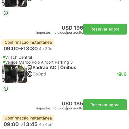
USD 196
Reservar agora
Impostos incluídos
|
por adulto
Confirmação instantânea
09:00
13:30
4h 30m
Villach Central
Venice Marco Polo Airport Parking 5
Padrão AC | Ônibus
4.6
GoOpti
USD 185
Reservar agora
Impostos incluídos
|
por adulto
Confirmação instantânea
09:00
13:45
4h 45m