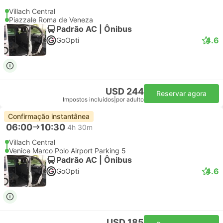
Villach Central
Piazzale Roma de Veneza
Padrão AC | Ônibus
4.6
GoOpti
USD 244
Reservar agora
Impostos incluídos
|
por adulto
Confirmação instantânea
06:00
10:30
4h 30m
Villach Central
Venice Marco Polo Airport Parking 5
Padrão AC | Ônibus
4.6
GoOpti
USD 185