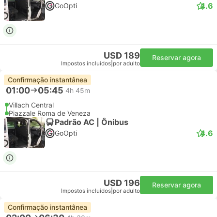
4.6
GoOpti
USD 189
Reservar agora
Impostos incluídos
|
por adulto
Confirmação instantânea
01:00
05:45
4h 45m
Villach Central
Piazzale Roma de Veneza
Padrão AC | Ônibus
4.6
GoOpti
USD 196
Reservar agora
Impostos incluídos
|
por adulto
Confirmação instantânea