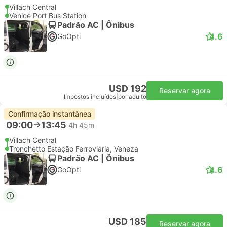
Villach Central
Venice Port Bus Station
Padrão AC | Ônibus
4.6
GoOpti
USD 192
Reservar agora
Impostos incluídos
|
por adulto
Confirmação instantânea
09:00
13:45
4h 45m
Villach Central
Tronchetto Estação Ferroviária, Veneza
Padrão AC | Ônibus
4.6
GoOpti
USD 185
Reservar agora