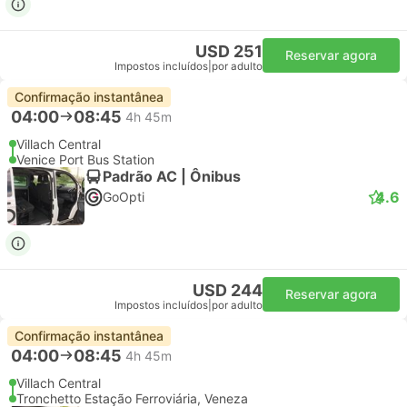
USD 251
Reservar agora
Impostos incluídos
|
por adulto
Confirmação instantânea
04:00
08:45
4h 45m
Villach Central
Venice Port Bus Station
Padrão AC | Ônibus
4.6
GoOpti
USD 244
Reservar agora
Impostos incluídos
|
por adulto
Confirmação instantânea
04:00
08:45
4h 45m
Villach Central
Tronchetto Estação Ferroviária, Veneza