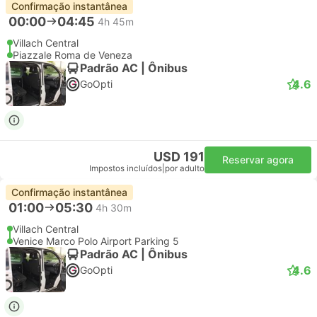
Confirmação instantânea
00:00
04:45
4h 45m
Villach Central
Piazzale Roma de Veneza
Padrão AC | Ônibus
4.6
GoOpti
USD 191
Reservar agora
Impostos incluídos
|
por adulto
Confirmação instantânea
01:00
05:30
4h 30m
Villach Central
Venice Marco Polo Airport Parking 5
Padrão AC | Ônibus
4.6
GoOpti