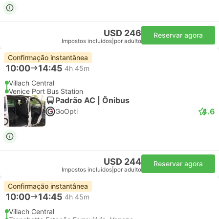
USD 246
Reservar agora
Impostos incluídos
|
por adulto
Confirmação instantânea
10:00
14:45
4h 45m
Villach Central
Venice Port Bus Station
Padrão AC | Ônibus
4.6
GoOpti
USD 244
Reservar agora
Impostos incluídos
|
por adulto
Confirmação instantânea
10:00
14:45
4h 45m
Villach Central