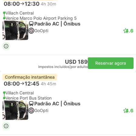
08:00
12:30
4h 30m
Villach Central
Venice Marco Polo Airport Parking 5
Padrão AC | Ônibus
4.6
GoOpti
USD 189
Reservar agora
Impostos incluídos
|
por adulto
Confirmação instantânea
08:00
12:45
4h 45m
Villach Central
Venice Port Bus Station
Padrão AC | Ônibus
4.6
GoOpti