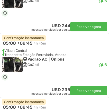
4.6
GoOpti
USD 244
Reservar agora
Impostos incluídos
|
por adulto
Confirmação instantânea
05:00
09:45
4h 45m
Villach Central
Tronchetto Estação Ferroviária, Veneza
Padrão AC | Ônibus
4.6
GoOpti
USD 235
Reservar agora
Impostos incluídos
|
por adulto
Confirmação instantânea
05:00
09:45
4h 45m