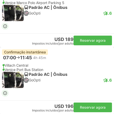
Venice Marco Polo Airport Parking 5
Padrão AC | Ônibus
4.6
GoOpti
USD 189
Reservar agora
Impostos incluídos
|
por adulto
Confirmação instantânea
07:00
11:45
4h 45m
Villach Central
Venice Port Bus Station
Padrão AC | Ônibus
4.6
GoOpti
USD 196
Reservar agora
Impostos incluídos
|
por adulto