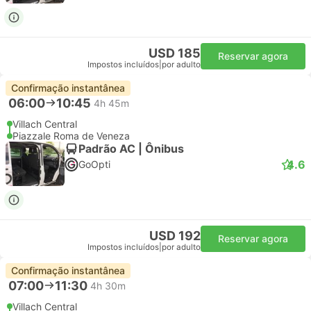
USD 185
Reservar agora
Impostos incluídos
|
por adulto
Confirmação instantânea
06:00
10:45
4h 45m
Villach Central
Piazzale Roma de Veneza
Padrão AC | Ônibus
4.6
GoOpti
USD 192
Reservar agora
Impostos incluídos
|
por adulto
Confirmação instantânea
07:00
11:30
4h 30m
Villach Central