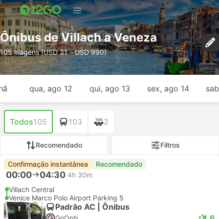
Ônibus de Villach a Veneza
105 viagens (USD 31 – USD 990)
hã
qua, ago 12
qui, ago 13
sex, ago 14
sab
Todos
105
103
2
Recomendado
Filtros
Confirmação instantânea
Recomendado
00:00
04:30
4h 30m
Villach Central
Venice Marco Polo Airport Parking 5
Padrão AC | Ônibus
4.6
GoOpti