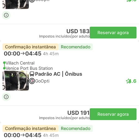
USD 183
Reservar agora
Impostos incluídos
|
por adulto
Confirmação instantânea
Recomendado
00:00
04:45
4h 45m
Villach Central
Venice Port Bus Station
Padrão AC | Ônibus
4.6
GoOpti
USD 191
Reservar agora
Impostos incluídos
|
por adulto
Confirmação instantânea
Recomendado
00:00
04:45
4h 45m