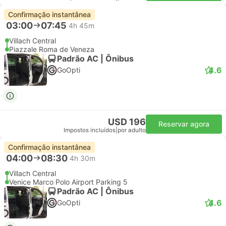
Confirmação instantânea
03:00
07:45
4h 45m
Villach Central
Piazzale Roma de Veneza
Padrão AC | Ônibus
4.6
GoOpti
USD 196
Reservar agora
Impostos incluídos
|
por adulto
Confirmação instantânea
04:00
08:30
4h 30m
Villach Central
Venice Marco Polo Airport Parking 5
Padrão AC | Ônibus
4.6
GoOpti