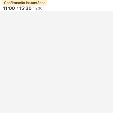
Confirmação instantânea
11:00
15:30
4h 30m
Villach Central
Venice Marco Polo Airport Parking 5
Padrão AC | Ônibus
4.6
GoOpti
USD 189
Reservar agora
Impostos incluídos
|
por adulto
Mostrar mais
Coisas para fazer em Venice
Powered by
GetYourGuide
para Veneza Cronograma de Bus