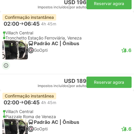
USD 196
Reservar agora
Impostos incluídos
|
por adulto
Confirmação instantânea
02:00
06:45
4h 45m
Villach Central
Tronchetto Estação Ferroviária, Veneza
Padrão AC | Ônibus
4.6
GoOpti
USD 189
Reservar agora
Impostos incluídos
|
por adulto
Confirmação instantânea
02:00
06:45
4h 45m
Villach Central
Piazzale Roma de Veneza
Padrão AC | Ônibus
4.6
GoOpti