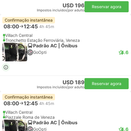
USD 196
Reservar agora
Impostos incluídos
|
por adulto
Confirmação instantânea
08:00
12:45
4h 45m
Villach Central
Tronchetto Estação Ferroviária, Veneza
Padrão AC | Ônibus
4.6
GoOpti
USD 189
Reservar agora
Impostos incluídos
|
por adulto
Confirmação instantânea
08:00
12:45
4h 45m
Villach Central
Piazzale Roma de Veneza
Padrão AC | Ônibus
4.6
GoOpti