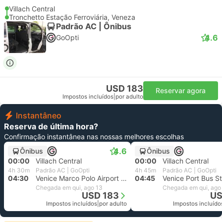
Villach Central
Tronchetto Estação Ferroviária, Veneza
Padrão AC | Ônibus
4.6
GoOpti
USD 183
Reservar agora
Impostos incluídos
|
por adulto
Instantâneo
Reserva de última hora?
Confirmação instantânea nas nossas melhores escolhas
4.6
Ônibus
Ônibus
00:00
Villach Central
00:00
Villach Central
4h 30m
Padrão AC | GoOpti
4h 45m
Padrão AC | GoOpti
04:30
Venice Marco Polo Airport Parking 5
04:45
Venice Port Bus St
Chegada em qui, ago 13
Chegada em qui, ago
USD 183
US
Impostos incluídos
|
por adulto
Impostos incluído