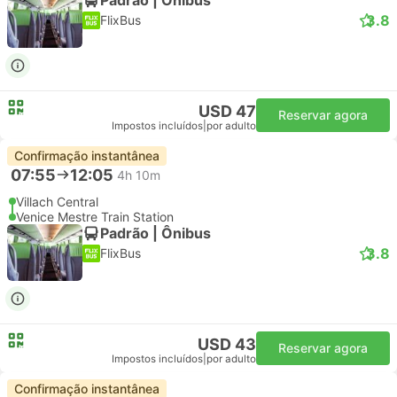
3.8
FlixBus
USD 47
Reservar agora
Impostos incluídos
|
por adulto
Confirmação instantânea
07:55
12:05
4h 10m
Villach Central
Venice Mestre Train Station
Padrão | Ônibus
3.8
FlixBus
USD 43
Reservar agora
Impostos incluídos
|
por adulto
Confirmação instantânea