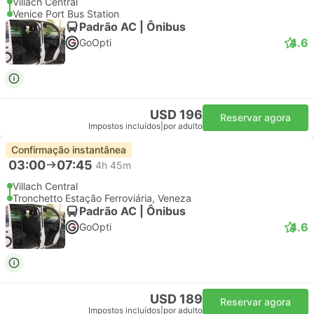
Villach Central
Venice Port Bus Station
Padrão AC | Ônibus
4.6
GoOpti
USD 196
Reservar agora
Impostos incluídos
|
por adulto
Confirmação instantânea
03:00
07:45
4h 45m
Villach Central
Tronchetto Estação Ferroviária, Veneza
Padrão AC | Ônibus
4.6
GoOpti
USD 189
Reservar agora
Impostos incluídos
|
por adulto