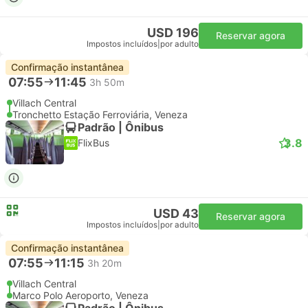
USD 196
Reservar agora
Impostos incluídos
|
por adulto
Confirmação instantânea
07:55
11:45
3h 50m
Villach Central
Tronchetto Estação Ferroviária, Veneza
Padrão | Ônibus
3.8
FlixBus
USD 43
Reservar agora
Impostos incluídos
|
por adulto
Confirmação instantânea
07:55
11:15
3h 20m
Villach Central
Marco Polo Aeroporto, Veneza
Padrão | Ônibus