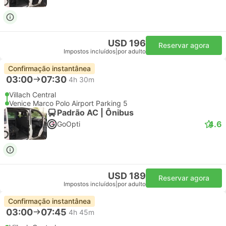
USD 196
Reservar agora
Impostos incluídos
|
por adulto
Confirmação instantânea
03:00
07:30
4h 30m
Villach Central
Venice Marco Polo Airport Parking 5
Padrão AC | Ônibus
4.6
GoOpti
USD 189
Reservar agora
Impostos incluídos
|
por adulto
Confirmação instantânea
03:00
07:45
4h 45m