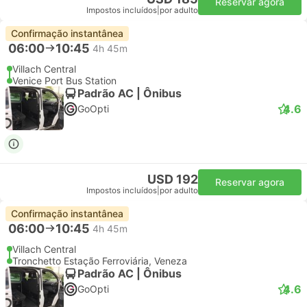
Reservar agora
Impostos incluídos
|
por adulto
Confirmação instantânea
06:00
10:45
4h 45m
Villach Central
Venice Port Bus Station
Padrão AC | Ônibus
4.6
GoOpti
USD 192
Reservar agora
Impostos incluídos
|
por adulto
Confirmação instantânea
06:00
10:45
4h 45m
Villach Central
Tronchetto Estação Ferroviária, Veneza
Padrão AC | Ônibus
4.6
GoOpti