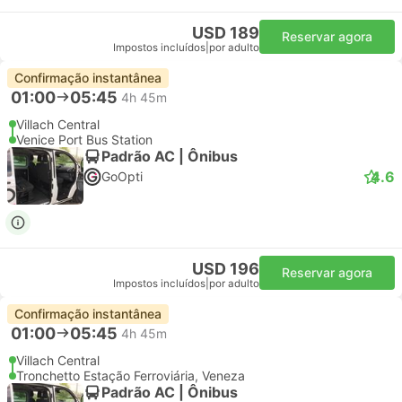
USD 189
Reservar agora
Impostos incluídos
|
por adulto
Confirmação instantânea
01:00
05:45
4h 45m
Villach Central
Venice Port Bus Station
Padrão AC | Ônibus
4.6
GoOpti
USD 196
Reservar agora
Impostos incluídos
|
por adulto
Confirmação instantânea
01:00
05:45
4h 45m
Villach Central
Tronchetto Estação Ferroviária, Veneza
Padrão AC | Ônibus