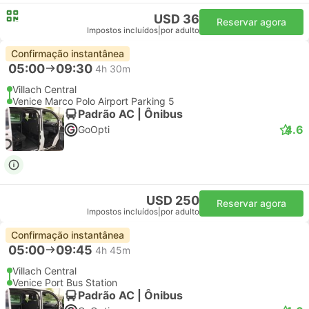
USD 36
Reservar agora
Impostos incluídos
|
por adulto
Confirmação instantânea
05:00
09:30
4h 30m
Villach Central
Venice Marco Polo Airport Parking 5
Padrão AC | Ônibus
4.6
GoOpti
USD 250
Reservar agora
Impostos incluídos
|
por adulto
Confirmação instantânea
05:00
09:45
4h 45m
Villach Central
Venice Port Bus Station
Padrão AC | Ônibus