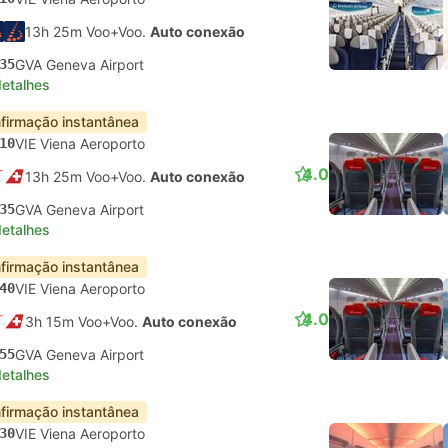
13h 25m Voo+Voo.
Auto conexão
35
GVA Geneva Airport
detalhes
firmação instantânea
10
VIE Viena Aeroporto
4.0
13h 25m Voo+Voo.
Auto conexão
35
GVA Geneva Airport
detalhes
firmação instantânea
40
VIE Viena Aeroporto
4.0
3h 15m Voo+Voo.
Auto conexão
55
GVA Geneva Airport
detalhes
firmação instantânea
30
VIE Viena Aeroporto