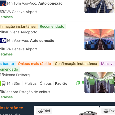
14h 10m Voo+Voo.
Auto conexão
35
GVA Geneva Airport
detalhes
firmação instantânea
Recomendado
40
VIE Viena Aeroporto
16h Voo+Voo.
Auto conexão
40
GVA Geneva Airport
detalhes
s barato
Ônibus mais rápido
Confirmação instantânea
Mais ve
comendado
15
Vienna Erdberg
3.8
14h 35m
| FlixBus
|
Ônibus
|
Padrão
50
Genebra Estação de ônibus
detalhes
Instantâneo
Táxi
Táx