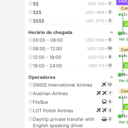
FAV
$$
USD 793+
1
Con
$$$
USD 1484+
3
13:
$$$$
USD 2175+
3
Horário de chegada
06:
+1
Ver 
00:00 - 06:00
USD 1936+
5
06:00 - 12:00
USD 108+
18
Con
14:
12:00 - 18:00
USD 102+
8
18:00 - 24:00
USD 114+
11
08:
+1
Operadores
Ver 
SWISS International Airlines
10
Con
Austrian Airlines
7
23:
FlixBus
6
LOT Polish Airlines
3
19:
+1
Daytrip private transfer with
3
Ver 
English speaking driver