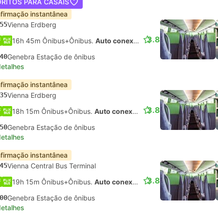
ORITOS PARA CASAIS
firmação instantânea
55
Vienna Erdberg
3.8
16h 45m Ônibus+Ônibus.
Auto conexão
40
Genebra Estação de ônibus
detalhes
firmação instantânea
35
Vienna Erdberg
3.8
18h 15m Ônibus+Ônibus.
Auto conexão
50
Genebra Estação de ônibus
detalhes
firmação instantânea
45
Vienna Central Bus Terminal
3.8
19h 15m Ônibus+Ônibus.
Auto conexão
00
Genebra Estação de ônibus
detalhes