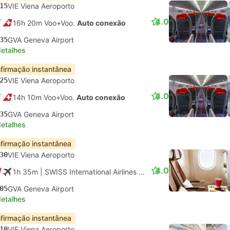
15
VIE Viena Aeroporto
4.0
16h 20m Voo+Voo.
Auto conexão
35
GVA Geneva Airport
detalhes
firmação instantânea
25
VIE Viena Aeroporto
4.0
14h 10m Voo+Voo.
Auto conexão
35
GVA Geneva Airport
detalhes
firmação instantânea
30
VIE Viena Aeroporto
4.0
1h 35m
| SWISS International Airlines
|
Voo #LX3565
|
Econômi
05
GVA Geneva Airport
detalhes
firmação instantânea
10
VIE Viena Aeroporto