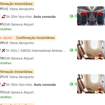
firmação instantânea
45
VIE Viena Aeroporto
4.0
3h 20m Voo+Voo.
Auto conexão
05
GVA Geneva Airport
detalhes
s rápido
Confirmação instantânea
20
VIE Viena Aeroporto
4.0
1h 30m
| SWISS International Airlines
|
Voo #LX3561
|
Econômi
50
GVA Geneva Airport
detalhes
firmação instantânea
25
VIE Viena Aeroporto
4.0
5h 30m Voo+Voo.
Auto conexão
55
GVA Geneva Airport
detalhes