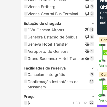
Re
Vienna Erdberg
úl
3
Con
Vienna Central Bus Terminal
3
inst
melh
Estação de chegada
GVA Geneva Airport
16
Genebra Estação de ônibus
6
Con
Geneva Hotel Transfer
1
00:
Aeroporto de Genebra
1
Grand Saconnex Hotel Transfer
1
19:
Ver 
Facilidades de reserva
Cancelamento grátis
3
Con
09:
Confirmação instantânea da
25
passagem
06:
+1
Preço
Ver 
$
USD 102+
20