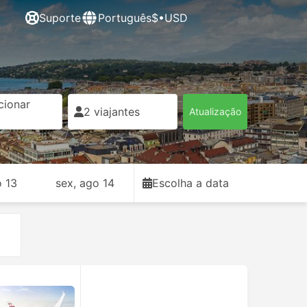
Suporte
Português
$•USD
cionar
2 viajantes
Atualização
o 13
sex, ago 14
Escolha a data