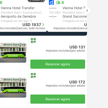
.8
4.8
Vienna Hotel Transfer
--:--
Vienna Hotel Transfer
Standard 3pax | Daytrip private transfer with English speaking driver
10h 28m
Standard 3pax | Daytrip private transfer with English speaking driver
Aeroporto de Genebra
--:--
Grand Saconnex Hotel Transfer
Chegada em ter, ago 11
Chegada em ter, ago 11
USD 1937
USD 1935
tos incluídos
|
veículo, tudo incluso
Impostos incluídos
|
veículo, tudo incluso
USD 131
Impostos incluídos
|
por adulto
Reservar agora
USD 172
Impostos incluídos
|
por adulto
Reservar agora