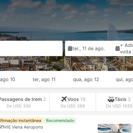
+ Adi
ter., 11 de ago.
volta
 ago 10
ter, ago 11
qua, ago 12
qui, ag
Passagens de trem
2
Voos
16
Táxis
3
De USD 330
De USD 388
De USD 1935
firmação instantânea
Recomendado
25
VIE Viena Aeroporto