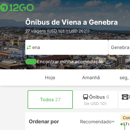
Ônibus de Viena a Genebra
27 viagens (USD 101 – USD 2621)
Viena
Genebra
Encontrar minha acomodação
Hoje
Amanhã
seg,
Ônibus
6
Todos
27
De USD 101
Con
Ordenar por
Recomendado
17: