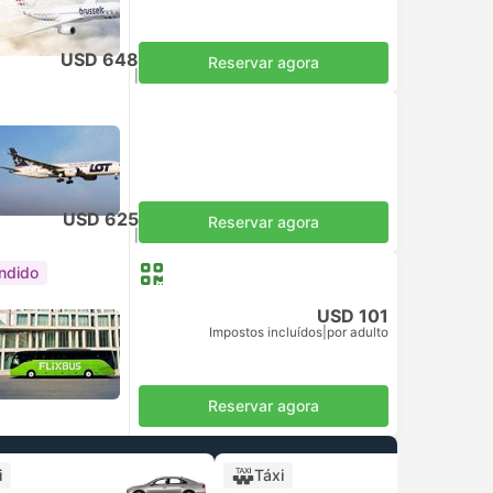
USD 648
Reservar agora
Impostos incluídos
|
por adulto
USD 625
Reservar agora
Impostos incluídos
|
por adulto
ndido
USD 101
Impostos incluídos
|
por adulto
Reservar agora
i
Táxi