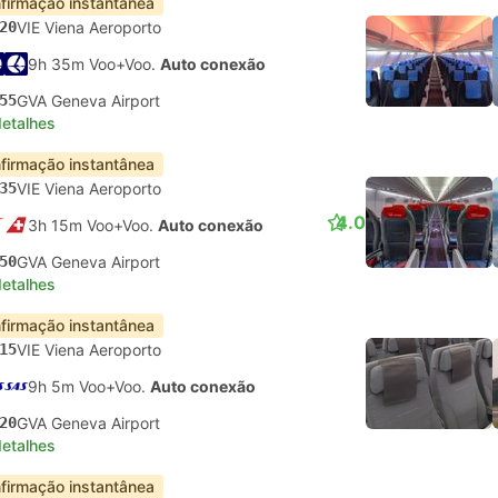
firmação instantânea
20
VIE Viena Aeroporto
9h 35m Voo+Voo.
Auto conexão
55
GVA Geneva Airport
detalhes
firmação instantânea
35
VIE Viena Aeroporto
4.0
3h 15m Voo+Voo.
Auto conexão
50
GVA Geneva Airport
detalhes
firmação instantânea
15
VIE Viena Aeroporto
9h 5m Voo+Voo.
Auto conexão
20
GVA Geneva Airport
detalhes
firmação instantânea