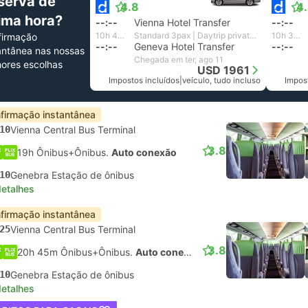
serva de
4.8
4
tima hora?
--:--
Vienna Hotel Transfer
--:--
10h 43m
Standard 3pax | Daytrip private transfer with English speaking driver
10h 33m
firmação
--:--
Geneva Hotel Transfer
--:--
antânea nas nossas
Chegada em ter, ago 11
ores escolhas
USD 1961
Impostos incluídos
|
veículo, tudo incluso
Impos
firmação instantânea
10
Vienna Central Bus Terminal
3.8
19h Ônibus+Ônibus.
Auto conexão
10
Genebra Estação de ônibus
detalhes
firmação instantânea
25
Vienna Central Bus Terminal
3.8
20h 45m Ônibus+Ônibus.
Auto conexão
10
Genebra Estação de ônibus
detalhes