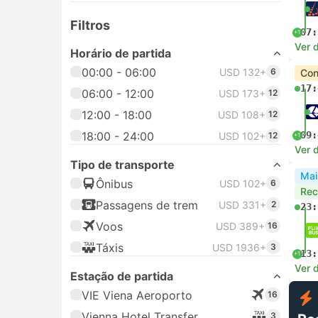
Filtros
07:
+1
Ver 
Horário de partida
00:00 - 06:00
USD 132+
6
Con
17:
06:00 - 12:00
USD 173+
12
12:00 - 18:00
USD 108+
12
18:00 - 24:00
09:
USD 102+
12
+1
Ver 
Tipo de transporte
Mai
Ônibus
USD 102+
6
Re
Passagens de trem
USD 331+
2
23:
Voos
USD 389+
16
Táxis
USD 1936+
3
13:
+1
Ver 
Estação de partida
VIE Viena Aeroporto
16
Vienna Hotel Transfer
3