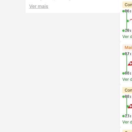
Con
Ver mais
06:
10:
Ver 
Mai
07:
08:
Ver 
Con
08:
13:
Ver 