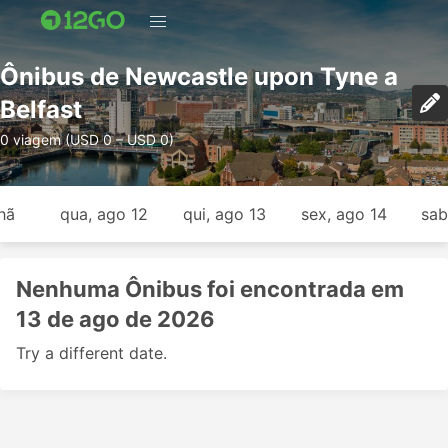
Ônibus de Newcastle upon Tyne a
Belfast
0 viagem (USD 0 – USD 0)
hã
qua, ago 12
qui, ago 13
sex, ago 14
sab
Nenhuma Ônibus foi encontrada em
13 de ago de 2026
Try a different date.