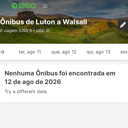
Ônibus de Luton a Walsall
0 viagem (USD 0 – USD 0)
hã
ter, ago 11
qua, ago 12
qui, ago 13
sex
Nenhuma Ônibus foi encontrada em
12 de ago de 2026
Try a different date.