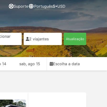
Suporte
Português
$•USD
cionar
2 viajantes
Atualização
o 14
sab, ago 15
Escolha a data