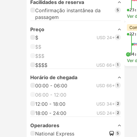
Facilidades de reserva
Confirmação instantânea da
23:
5
Ver 
passagem
Con
Preço
22:
$
USD 24+
4
$$
04:
+1
$$$
Ver 
$$$$
USD 66+
1
Horário de chegada
00:00 - 06:00
USD 66+
1
06:00 - 12:00
12:00 - 18:00
USD 34+
2
18:00 - 24:00
USD 24+
2
Operadores
National Express
5