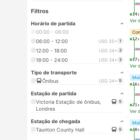
Filtros
14:
Ver 
Horário de partida
00:00 - 06:00
Con
12:
06:00 - 12:00
USD 35+
1
12:00 - 18:00
USD 24+
2
18:00 - 24:00
17:
USD 24+
2
Ver 
Tipo de transporte
Mai
Ônibus
USD 24+
5
16:
Estação de partida
Victoria Estação de ônibus,
5
21:
Londres
Ver 
Estação de chegada
Mai
Taunton County Hall
5
20: