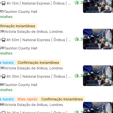
4.3
4h 15m
| National Express
|
Ônibus
|
Padrão AC
45
Taunton County Hall
detalhes
firmação instantânea
30
Victoria Estação de ônibus, Londres
4.3
4h 50m
| National Express
|
Ônibus
|
Padrão AC
20
Taunton County Hall
detalhes
s barato
Confirmação instantânea
30
Victoria Estação de ônibus, Londres
4.3
4h 30m
| National Express
|
Ônibus
|
Padrão AC
00
Taunton County Hall
detalhes
s barato
Mais rápido
Confirmação instantânea
00
Victoria Estação de ônibus, Londres
4.3
3h 35m
| National Express
|
Ônibus
|
Padrão AC