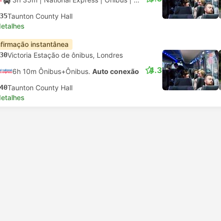
35
Taunton County Hall
detalhes
firmação instantânea
30
Victoria Estação de ônibus, Londres
4.3
6h 10m Ônibus+Ônibus.
Auto conexão
40
Taunton County Hall
detalhes