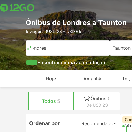
Ônibus de Londres a Taunton
5 viagens (USD 23 – USD 65)
Londres
Taunton
Encontrar minha acomodação
Hoje
Amanhã
ter,
Ônibus
5
Todos
5
De USD 23
Con
Ordenar por
Recomendado
10: