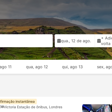
+ Adi
qua., 12 de ago.
volta
 ago 11
qua, ago 12
qui, ago 13
sex, ag
firmação instantânea
30
Victoria Estação de ônibus, Londres