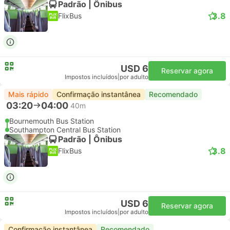
Padrão | Ônibus
3.8
FlixBus
USD 6
Reservar agora
Impostos incluídos
|
por adulto
Mais rápido
Confirmação instantânea
Recomendado
03:20
04:00
40m
Bournemouth Bus Station
Southampton Central Bus Station
Padrão | Ônibus
3.8
FlixBus
USD 6
Reservar agora
Impostos incluídos
|
por adulto
Confirmação instantânea
Recomendado