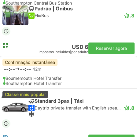
Southampton Central Bus Station
Padrão | Ônibus
3.8
FlixBus
USD 6
Reservar agora
Impostos incluídos
|
por adulto
Confirmação instantânea
--:--
--:--
42m
Bournemouth Hotel Transfer
Southampton Hotel Transfer
Classe mais popular
Standard 3pax | Táxi
4.8
Daytrip private transfer with English speaking driver