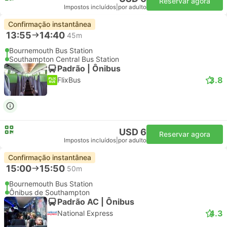
Reservar agora
Impostos incluídos
|
por adulto
Confirmação instantânea
13:55
14:40
45m
Bournemouth Bus Station
Southampton Central Bus Station
Padrão | Ônibus
3.8
FlixBus
USD 6
Reservar agora
Impostos incluídos
|
por adulto
Confirmação instantânea
15:00
15:50
50m
Bournemouth Bus Station
Ônibus de Southampton
Padrão AC | Ônibus
4.3
National Express