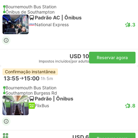
Bournemouth Bus Station
Ônibus de Southampton
Padrão AC | Ônibus
4.3
National Express
USD 10
Reservar agora
Impostos incluídos
|
por adulto
Confirmação instantânea
13:55
15:00
1h 5m
Bournemouth Bus Station
Southampton Burgess Rd
Padrão | Ônibus
3.8
FlixBus
USD 6