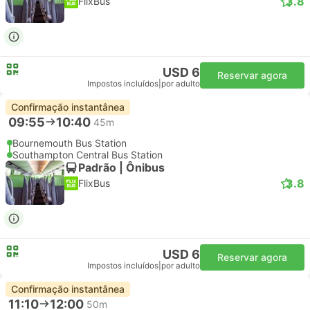
3.8
FlixBus
USD 6
Reservar agora
Impostos incluídos
|
por adulto
Confirmação instantânea
09:55
10:40
45m
Bournemouth Bus Station
Southampton Central Bus Station
Padrão | Ônibus
3.8
FlixBus
USD 6
Reservar agora
Impostos incluídos
|
por adulto
Confirmação instantânea
11:10
12:00
50m