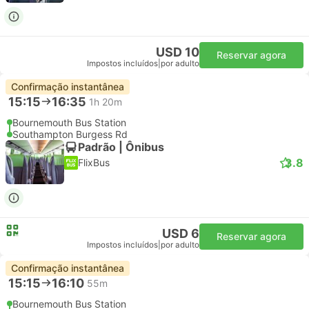
USD 10
Reservar agora
Impostos incluídos
|
por adulto
Confirmação instantânea
15:15
16:35
1h 20m
Bournemouth Bus Station
Southampton Burgess Rd
Padrão | Ônibus
3.8
FlixBus
USD 6
Reservar agora
Impostos incluídos
|
por adulto
Confirmação instantânea
15:15
16:10
55m
Bournemouth Bus Station