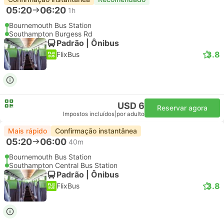
05:20
06:20
1h
Bournemouth Bus Station
Southampton Burgess Rd
Padrão | Ônibus
3.8
FlixBus
USD 6
Reservar agora
Impostos incluídos
|
por adulto
Mais rápido
Confirmação instantânea
05:20
06:00
40m
Bournemouth Bus Station
Southampton Central Bus Station
Padrão | Ônibus
3.8
FlixBus