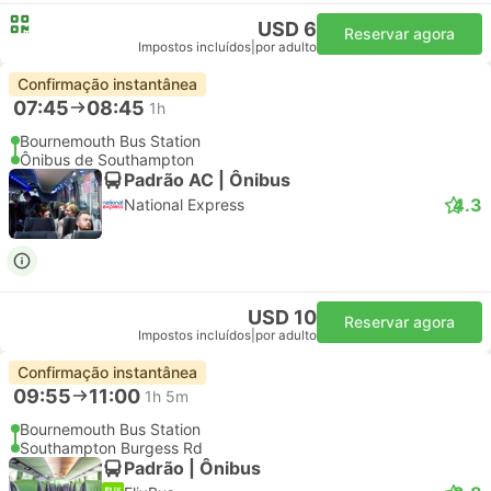
USD 6
Reservar agora
Impostos incluídos
|
por adulto
Confirmação instantânea
07:45
08:45
1h
Bournemouth Bus Station
Ônibus de Southampton
Padrão AC | Ônibus
4.3
National Express
USD 10
Reservar agora
Impostos incluídos
|
por adulto
Confirmação instantânea
09:55
11:00
1h 5m
Bournemouth Bus Station
Southampton Burgess Rd
Padrão | Ônibus