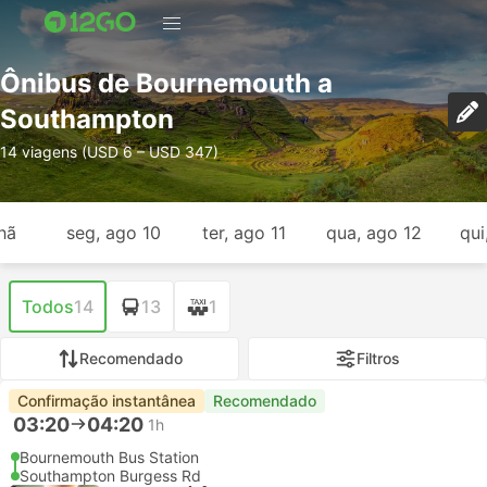
Ônibus de Bournemouth a
Southampton
14 viagens (USD 6 – USD 347)
hã
seg, ago 10
ter, ago 11
qua, ago 12
qui
Todos
14
13
1
Recomendado
Filtros
Confirmação instantânea
Recomendado
03:20
04:20
1h
Bournemouth Bus Station
Southampton Burgess Rd