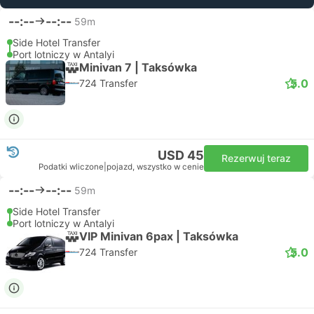
--:--
--:--
59m
Side Hotel Transfer
Port lotniczy w Antalyi
Minivan 7 | Taksówka
5.0
724 Transfer
USD 45
Rezerwuj teraz
Podatki wliczone
|
pojazd, wszystko w cenie
--:--
--:--
59m
Side Hotel Transfer
Port lotniczy w Antalyi
VIP Minivan 6pax | Taksówka
5.0
724 Transfer