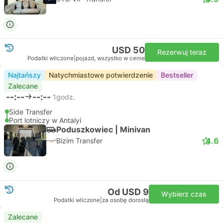
USD 50
Rezerwuj teraz
Podatki wliczone
|
pojazd, wszystko w cenie
Najtańszy
Natychmiastowe potwierdzenie
Bestseller
Zalecane
--:--
--:--
1godz.
Side Transfer
Port lotniczy w Antalyi
Poduszkowiec | Minivan
4.6
Bizim Transfer
Od USD 9
Wybierz czas
Podatki wliczone
|
za osobę dorosłą
Zalecane