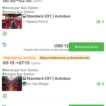
00:30
02:30
2godz.
Manavgat Bus Station
Antalya Bus Station
Standard 2X1 | Autobus
4.3
Isparta Petrol
USD 12
Rezerwuj teraz
Podatki wliczone
|
za osobę dorosłą
Najszybszy autobus
Natychmiastowe potwierdzenie
05:15
07:15
2godz.
Manavgat Bus Station
Antalya Bus Station
Standard 2X1 | Autobus
3.5
Oz Has Bingol