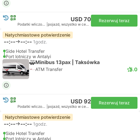
USD 70
Rezerwuj teraz
Podatki wliczone
|
pojazd, wszystko w cenie
Natychmiastowe potwierdzenie
--:--
--:--
1godz.
Side Hotel Transfer
Port lotniczy w Antalyi
Minibus 13pax | Taksówka
5.0
ATM Transfer
USD 92
Rezerwuj teraz
Podatki wliczone
|
pojazd, wszystko w cenie
Natychmiastowe potwierdzenie
--:--
--:--
1godz.
Side Hotel Transfer
Port lotniczy w Antalyi