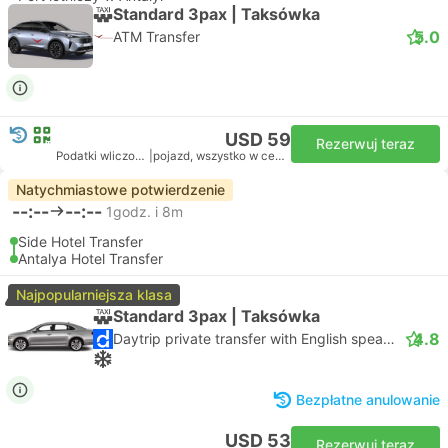
Standard 3pax | Taksówka
5.0
ATM Transfer
USD 59
Rezerwuj teraz
Podatki wliczone
|
pojazd, wszystko w cenie
Natychmiastowe potwierdzenie
--:--
--:--
1godz. i 8m
Side Hotel Transfer
Antalya Hotel Transfer
Najpopularniejsza klasa
Standard 3pax | Taksówka
4.8
Daytrip private transfer with English speaking driver
Bezpłatne anulowanie
USD 53
Rezerwuj teraz