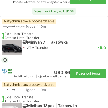
Podatki wliczone
|
pojazd, wszystko w cenie
jeszcze 2 klasy od USD 58
Natychmiastowe potwierdzenie
--:--
--:--
1godz. i 10m
Side Hotel Transfer
Antalya Hotel Transfer
Minivan 7 | Taksówka
5.0
ATM Transfer
USD 86
Rezerwuj teraz
Podatki wliczone
|
pojazd, wszystko w cenie
Natychmiastowe potwierdzenie
--:--
--:--
1godz. i 10m
Side Hotel Transfer
Antalya Hotel Transfer
Minibus 13pax | Taksówka