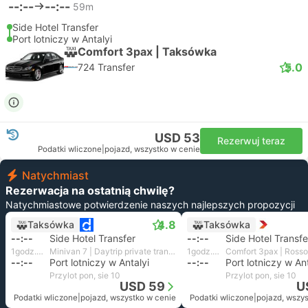
--:--
--:--
59m
Side Hotel Transfer
Port lotniczy w Antalyi
Comfort 3pax | Taksówka
5.0
724 Transfer
USD 53
Rezerwuj teraz
Podatki wliczone
|
pojazd, wszystko w cenie
Natychmiast
Rezerwacja na ostatnią chwilę?
Natychmiastowe potwierdzenie naszych najlepszych propozycji
4.8
Taksówka
Taksówka
--:--
Side Hotel Transfer
--:--
Side Hotel Transfe
1godz. i 1m
Minivan 7 | Daytrip private transfer with English speaking driver
1godz. i 3m
Comfort 3pax | Rosso
--:--
Port lotniczy w Antalyi
--:--
Port lotniczy w Ant
Przylot pon, sie 10
Przylot pon, sie 10
USD 59
U
Podatki wliczone
|
pojazd, wszystko w cenie
Podatki wliczone
|
pojazd, wszy