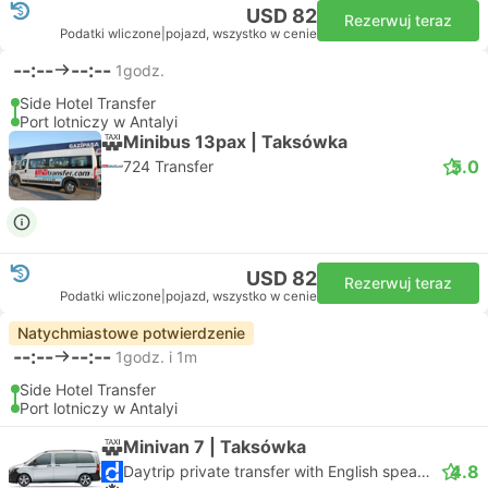
USD 82
Rezerwuj teraz
Podatki wliczone
|
pojazd, wszystko w cenie
--:--
--:--
1godz.
Side Hotel Transfer
Port lotniczy w Antalyi
Minibus 13pax | Taksówka
5.0
724 Transfer
USD 82
Rezerwuj teraz
Podatki wliczone
|
pojazd, wszystko w cenie
Natychmiastowe potwierdzenie
--:--
--:--
1godz. i 1m
Side Hotel Transfer
Port lotniczy w Antalyi
Minivan 7 | Taksówka
4.8
Daytrip private transfer with English speaking driver