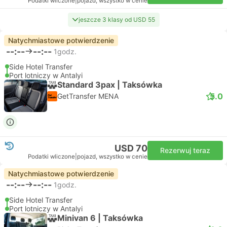
Podatki wliczone
|
pojazd, wszystko w cenie
jeszcze 3 klasy od USD 55
Natychmiastowe potwierdzenie
--:--
--:--
1godz.
Side Hotel Transfer
Port lotniczy w Antalyi
Standard 3pax | Taksówka
5.0
GetTransfer MENA
USD 70
Rezerwuj teraz
Podatki wliczone
|
pojazd, wszystko w cenie
Natychmiastowe potwierdzenie
--:--
--:--
1godz.
Side Hotel Transfer
Port lotniczy w Antalyi
Minivan 6 | Taksówka