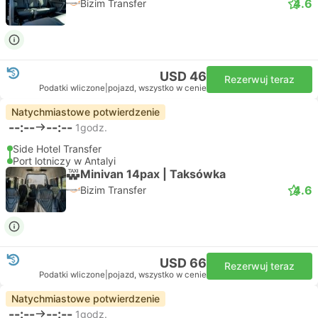
4.6
Bizim Transfer
USD 46
Rezerwuj teraz
Podatki wliczone
|
pojazd, wszystko w cenie
Natychmiastowe potwierdzenie
--:--
--:--
1godz.
Side Hotel Transfer
Port lotniczy w Antalyi
Minivan 14pax | Taksówka
4.6
Bizim Transfer
USD 66
Rezerwuj teraz
Podatki wliczone
|
pojazd, wszystko w cenie
Natychmiastowe potwierdzenie
--:--
--:--
1godz.