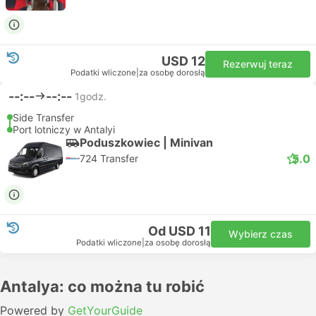
USD 12
Rezerwuj teraz
Podatki wliczone
|
za osobę dorosłą
--:--
--:--
1godz.
Side Transfer
Port lotniczy w Antalyi
Poduszkowiec | Minivan
5.0
724 Transfer
Od USD 11
Wybierz czas
Podatki wliczone
|
za osobę dorosłą
Antalya: co można tu robić
Powered by
GetYourGuide