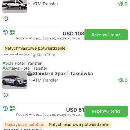
5.0
ATM Transfer
USD 108
Rezerwuj teraz
Podatki wliczone
|
pojazd, wszystko w cenie
Natychmiastowe potwierdzenie
--:--
--:--
1godz. i 10m
Side Hotel Transfer
Antalya Hotel Transfer
Standard 3pax | Taksówka
5.0
ATM Transfer
USD 81
Rezerwuj teraz
Podatki wliczone
|
pojazd, wszystko w cenie
Najszybszy autobus
Natychmiastowe potwierdzenie