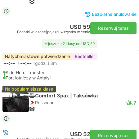
Bezpłatne anulowanie
USD 59
Rezerwuj teraz
Podatki wliczone
|
pojazd, wszystko w cenie
jeszcze 2 klasy od USD 59
Natychmiastowe potwierdzenie
Bestseller
--:--
--:--
1godz. i 3m
Side Hotel Transfer
Port lotniczy w Antalyi
Najpopularniejsza klasa
Comfort 3pax | Taksówka
4.7
Rossocar
USD 52
Rezerwuj teraz