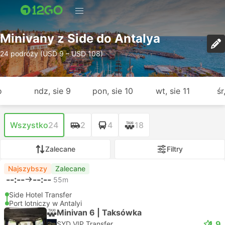
Minivany z Side do Antalya
24 podróży (USD 9 – USD 108)
o
ndz, sie 9
pon, sie 10
wt, sie 11
śr
Wszystko
24
2
4
18
Zalecane
Filtry
Najszybszy
Zalecane
--:--
--:--
55m
Side Hotel Transfer
Port lotniczy w Antalyi
Minivan 6 | Taksówka
4.9
SYD VIP Transfer