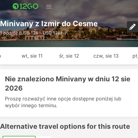
Minivany z Izmir do Cesme
1 podróż (USD 128 – USD 128)
o
wt, sie 11
śr, sie 12
czw, sie 13
pt
Nie znaleziono Minivany w dniu 12 sie
2026
Proszę rozważyć inne opcje dostępne poniżej lub
wybór innego terminu.
Alternative travel options for this route