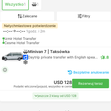
Wszystko
1
1
Zalecane
Filtry
Natychmiastowe potwierdzenie
--:--
--:--
1godz. i 2m
Izmir Hotel Transfer
Cesme Hotel Transfer
Minivan 7 | Taksówka
4.8
Daytrip private transfer with English speaking driver
Bezpłatne anulowanie
USD 128
Rezerwuj teraz
Podatki wliczone
|
pojazd, wszystko w cenie
jeszcze 2 klasy od USD 128