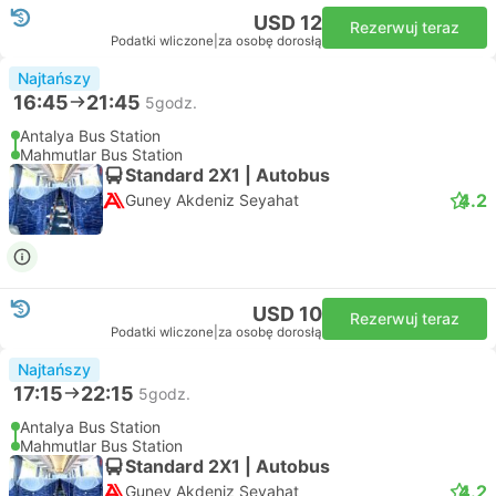
USD 12
Rezerwuj teraz
Podatki wliczone
|
za osobę dorosłą
Najtańszy
16:45
21:45
5godz.
Antalya Bus Station
Mahmutlar Bus Station
Standard 2X1 | Autobus
4.2
Guney Akdeniz Seyahat
USD 10
Rezerwuj teraz
Podatki wliczone
|
za osobę dorosłą
Najtańszy
17:15
22:15
5godz.
Antalya Bus Station
Mahmutlar Bus Station
Standard 2X1 | Autobus
4.2
Guney Akdeniz Seyahat