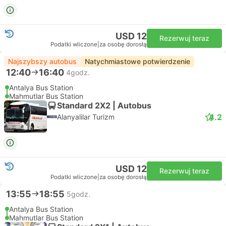
USD 12
Rezerwuj teraz
Podatki wliczone
|
za osobę dorosłą
Najszybszy autobus
Natychmiastowe potwierdzenie
12:40
16:40
4godz.
Antalya Bus Station
Mahmutlar Bus Station
Standard 2X2 | Autobus
4.2
Alanyalilar Turizm
USD 12
Rezerwuj teraz
Podatki wliczone
|
za osobę dorosłą
13:55
18:55
5godz.
Antalya Bus Station
Mahmutlar Bus Station