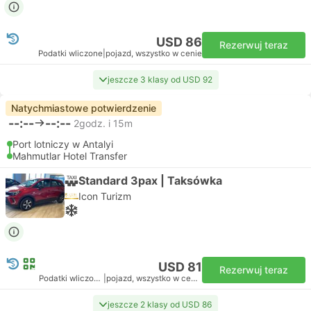
USD 86
Rezerwuj teraz
Podatki wliczone
|
pojazd, wszystko w cenie
jeszcze 3 klasy od USD 92
Natychmiastowe potwierdzenie
--:--
--:--
2godz. i 15m
Port lotniczy w Antalyi
Mahmutlar Hotel Transfer
Standard 3pax | Taksówka
Icon Turizm
USD 81
Rezerwuj teraz
Podatki wliczone
|
pojazd, wszystko w cenie
jeszcze 2 klasy od USD 86