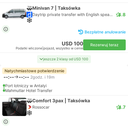
Minivan 7 | Taksówka
4.8
Daytrip private transfer with English speaking driver
Bezpłatne anulowanie
USD 100
Rezerwuj teraz
Podatki wliczone
|
pojazd, wszystko w cenie
jeszcze 2 klasy od USD 100
Natychmiastowe potwierdzenie
--:--
--:--
2godz. i 19m
Port lotniczy w Antalyi
Mahmutlar Hotel Transfer
Comfort 3pax | Taksówka
4.7
Rossocar