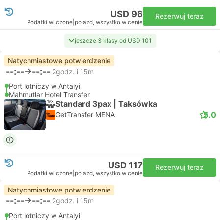
USD 96
Rezerwuj teraz
Podatki wliczone
|
pojazd, wszystko w cenie
jeszcze 3 klasy od USD 101
Natychmiastowe potwierdzenie
--:--
--:--
2godz. i 15m
Port lotniczy w Antalyi
Mahmutlar Hotel Transfer
Standard 3pax | Taksówka
5.0
GetTransfer MENA
USD 117
Rezerwuj teraz
Podatki wliczone
|
pojazd, wszystko w cenie
Natychmiastowe potwierdzenie
--:--
--:--
2godz. i 15m
Port lotniczy w Antalyi