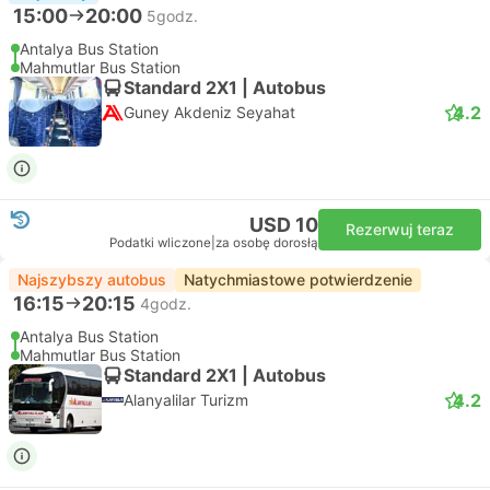
15:00
20:00
5godz.
Antalya Bus Station
Mahmutlar Bus Station
Standard 2X1 | Autobus
4.2
Guney Akdeniz Seyahat
USD 10
Rezerwuj teraz
Podatki wliczone
|
za osobę dorosłą
Najszybszy autobus
Natychmiastowe potwierdzenie
16:15
20:15
4godz.
Antalya Bus Station
Mahmutlar Bus Station
Standard 2X1 | Autobus
4.2
Alanyalilar Turizm