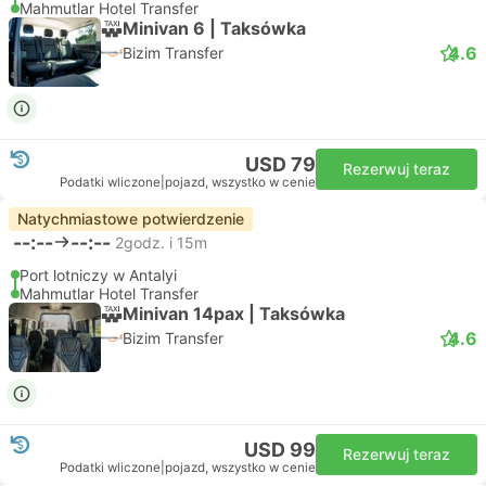
Mahmutlar Hotel Transfer
Minivan 6 | Taksówka
4.6
Bizim Transfer
USD 79
Rezerwuj teraz
Podatki wliczone
|
pojazd, wszystko w cenie
Natychmiastowe potwierdzenie
--:--
--:--
2godz. i 15m
Port lotniczy w Antalyi
Mahmutlar Hotel Transfer
Minivan 14pax | Taksówka
4.6
Bizim Transfer
USD 99
Rezerwuj teraz
Podatki wliczone
|
pojazd, wszystko w cenie