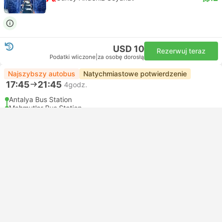
USD 10
Rezerwuj teraz
Podatki wliczone
|
za osobę dorosłą
Najszybszy autobus
Natychmiastowe potwierdzenie
17:45
21:45
4godz.
Antalya Bus Station
Mahmutlar Bus Station
Standard 2X1 | Autobus
4.2
Alanyalilar Turizm
USD 12
Rezerwuj teraz
Podatki wliczone
|
za osobę dorosłą
20:00
01:00
+1
5godz.
Antalya Bus Station