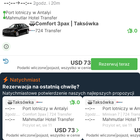
--:--
--:--
2godz. i 20m
Port lotniczy w Antalyi
Mahmutlar Hotel Transfer
Comfort 3pax | Taksówka
5.0
724 Transfer
USD 73
Rezerwuj teraz
Podatki wliczone
|
pojazd, wszystko w cenie
Natychmiast
Rezerwacja na ostatnią chwilę?
Natychmiastowe potwierdzenie naszych najlepszych propozycji
5.0
Taksówka
Taksówka
--:--
Port lotniczy w Antalyi
--:--
Port lotniczy w Ant
2godz. i 20m
Comfort 3pax | 724 Transfer
2godz. i 20m
Minivan 7 | 724 Trans
--:--
Mahmutlar Hotel Transfer
--:--
Mahmutlar Hotel T
Przylot wt, sie 11
Przylot wt, sie 11
USD 73
U
Podatki wliczone
|
pojazd, wszystko w cenie
Podatki wliczone
|
pojazd, wszy