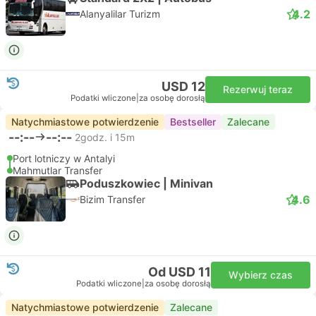
4.2
Alanyalilar Turizm
USD 12
Rezerwuj teraz
Podatki wliczone
|
za osobę dorosłą
Natychmiastowe potwierdzenie
Bestseller
Zalecane
--:--
--:--
2godz. i 15m
Port lotniczy w Antalyi
Mahmutlar Transfer
Poduszkowiec | Minivan
4.6
Bizim Transfer
Od USD 11
Wybierz czas
Podatki wliczone
|
za osobę dorosłą
Natychmiastowe potwierdzenie
Zalecane