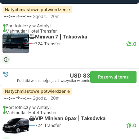
Natychmiastowe potwierdzenie
--:--
--:--
2godz. i 20m
Port lotniczy w Antalyi
Mahmutlar Hotel Transfer
Minivan 7 | Taksówka
5.0
724 Transfer
USD 83
Rezerwuj teraz
Podatki wliczone
|
pojazd, wszystko w cenie
Natychmiastowe potwierdzenie
--:--
--:--
2godz. i 20m
Port lotniczy w Antalyi
Mahmutlar Hotel Transfer
VIP Minivan 6pax | Taksówka
5.0
724 Transfer