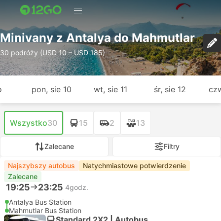
Minivany z Antalya do Mahmutlar
30 podróży (USD 10 – USD 185)
o
pon, sie 10
wt, sie 11
śr, sie 12
czw
Wszystko
30
15
2
13
Zalecane
Filtry
Najszybszy autobus
Natychmiastowe potwierdzenie
Zalecane
19:25
23:25
4godz.
Antalya Bus Station
Mahmutlar Bus Station
Standard 2X2 | Autobus