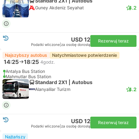
Standard 2X1 | Autobus
4.2
Guney Akdeniz Seyahat
USD 12
Rezerwuj teraz
Podatki wliczone
|
za osobę dorosłą
Najszybszy autobus
Natychmiastowe potwierdzenie
14:25
18:25
4godz.
Antalya Bus Station
Mahmutlar Bus Station
Standard 2X1 | Autobus
4.2
Alanyalilar Turizm
USD 12
Rezerwuj teraz
Podatki wliczone
|
za osobę dorosłą
Najtańszy