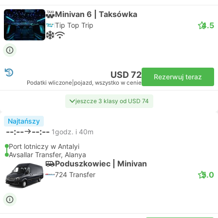
Minivan 6 | Taksówka
4.5
Tip Top Trip
USD 72
Rezerwuj teraz
Podatki wliczone
|
pojazd, wszystko w cenie
jeszcze 3 klasy od USD 74
Najtańszy
--:--
--:--
1godz. i 40m
Port lotniczy w Antalyi
Avsallar Transfer, Alanya
Poduszkowiec | Minivan
5.0
724 Transfer