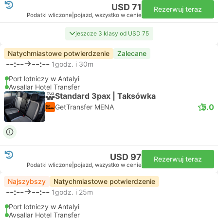
USD 71
Rezerwuj teraz
Podatki wliczone
|
pojazd, wszystko w cenie
jeszcze 3 klasy od USD 75
Natychmiastowe potwierdzenie
Zalecane
--:--
--:--
1godz. i 30m
Port lotniczy w Antalyi
Avsallar Hotel Transfer
Standard 3pax | Taksówka
5.0
GetTransfer MENA
USD 97
Rezerwuj teraz
Podatki wliczone
|
pojazd, wszystko w cenie
Najszybszy
Natychmiastowe potwierdzenie
--:--
--:--
1godz. i 25m
Port lotniczy w Antalyi
Avsallar Hotel Transfer