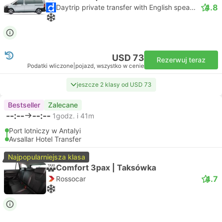
4.8
Daytrip private transfer with English speaking driver
USD 73
Rezerwuj teraz
Podatki wliczone
|
pojazd, wszystko w cenie
jeszcze 2 klasy od USD 73
Bestseller
Zalecane
--:--
--:--
1godz. i 41m
Port lotniczy w Antalyi
Avsallar Hotel Transfer
Najpopularniejsza klasa
Comfort 3pax | Taksówka
4.7
Rossocar