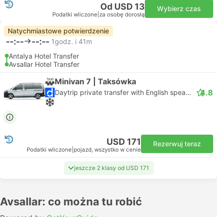
Od USD 13
Wybierz czas
Podatki wliczone
|
za osobę dorosłą
Natychmiastowe potwierdzenie
--:--
--:--
1godz. i 41m
Antalya Hotel Transfer
Avsallar Hotel Transfer
Minivan 7 | Taksówka
4.8
Daytrip private transfer with English speaking driver
USD 171
Rezerwuj teraz
Podatki wliczone
|
pojazd, wszystko w cenie
jeszcze 2 klasy od USD 171
Avsallar: co można tu robić