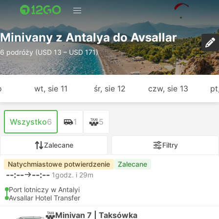
Minivany z Antalya do Avsallar
6 podróży (USD 13 – USD 171)
o
wt, sie 11
śr, sie 12
czw, sie 13
pt
Wszystko
6
1
5
Zalecane
Filtry
Natychmiastowe potwierdzenie
Zalecane
--:--
--:--
1godz. i 29m
Port lotniczy w Antalyi
Avsallar Hotel Transfer
Minivan 7 | Taksówka