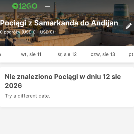
Pociągi z Samarkanda do Andijan
0 podróży (USD 0 – USD 0)
o
wt, sie 11
śr, sie 12
czw, sie 13
pt
Nie znaleziono Pociągi w dniu 12 sie
2026
Try a different date.