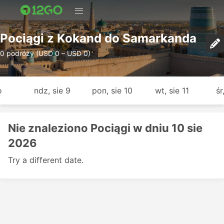
Pociągi z Kokand do Samarkanda
0 podróży (USD 0 – USD 0)
o
ndz, sie 9
pon, sie 10
wt, sie 11
śr
Nie znaleziono Pociągi w dniu 10 sie
2026
Try a different date.