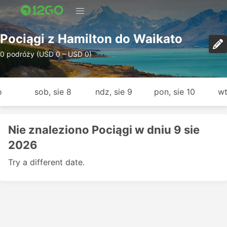
Pociągi z Hamilton do Waikato
0 podróży (USD 0 – USD 0)
o
sob, sie 8
ndz, sie 9
pon, sie 10
wt
Nie znaleziono Pociągi w dniu 9 sie
2026
Try a different date.