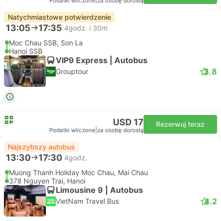
Podatki wliczone
|
za osobę dorosłą
Natychmiastowe potwierdzenie
13:05
17:35
4godz. i 30m
Moc Chau SSB, Son La
Hanoi SSB
VIP9 Express | Autobus
3.8
Grouptour
USD 17
Rezerwuj teraz
Podatki wliczone
|
za osobę dorosłą
Najszybszy autobus
13:30
17:30
4godz.
Muong Thanh Holiday Moc Chau, Mai Chau
378 Nguyen Trai, Hanoi
Limousine 9 | Autobus
4.2
VietNam Travel Bus