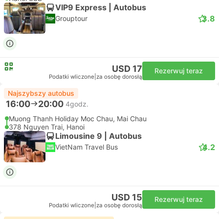
VIP9 Express | Autobus
3.8
Grouptour
USD 17
Rezerwuj teraz
Podatki wliczone
|
za osobę dorosłą
Najszybszy autobus
16:00
20:00
4godz.
Muong Thanh Holiday Moc Chau, Mai Chau
378 Nguyen Trai, Hanoi
Limousine 9 | Autobus
4.2
VietNam Travel Bus
USD 15
Rezerwuj teraz
Podatki wliczone
|
za osobę dorosłą