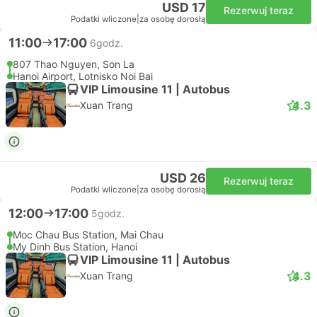
USD 17
Rezerwuj teraz
Podatki wliczone
|
za osobę dorosłą
11:00
17:00
6godz.
807 Thao Nguyen, Son La
Hanoi Airport, Lotnisko Noi Bai
VIP Limousine 11 | Autobus
4.3
Xuan Trang
USD 26
Rezerwuj teraz
Podatki wliczone
|
za osobę dorosłą
12:00
17:00
5godz.
Moc Chau Bus Station, Mai Chau
My Dinh Bus Station, Hanoi
VIP Limousine 11 | Autobus
4.3
Xuan Trang