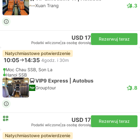
4.3
Xuan Trang
USD 17
Rezerwuj teraz
Podatki wliczone
|
za osobę dorosłą
Natychmiastowe potwierdzenie
10:05
14:35
4godz. i 30m
Moc Chau SSB, Son La
Hanoi SSB
VIP9 Express | Autobus
3.8
Grouptour
USD 17
Rezerwuj teraz
Podatki wliczone
|
za osobę dorosłą
Natychmiastowe potwierdzenie