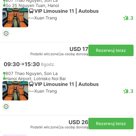
807 Thao Nguyen, Son La
So 35 Nguyen Tuan, Hanoi
VIP Limousine 11 | Autobus
4.3
Xuan Trang
USD 17
Rezerwuj teraz
Podatki wliczone
|
za osobę dorosłą
09:30
15:30
6godz.
807 Thao Nguyen, Son La
Hanoi Airport, Lotnisko Noi Bai
VIP Limousine 11 | Autobus
4.3
Xuan Trang
USD 26
Rezerwuj teraz
Podatki wliczone
|
za osobę dorosłą