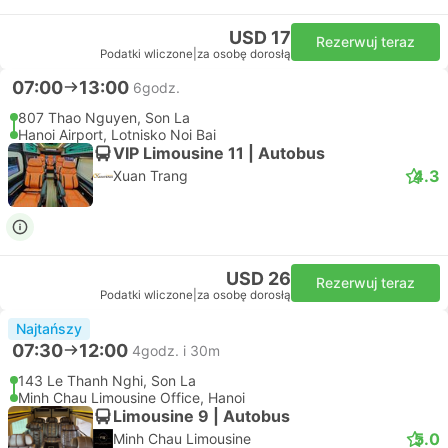
USD 17
Rezerwuj teraz
Podatki wliczone
|
za osobę dorosłą
07:00
13:00
6godz.
807 Thao Nguyen, Son La
Hanoi Airport, Lotnisko Noi Bai
VIP Limousine 11 | Autobus
4.3
Xuan Trang
USD 26
Rezerwuj teraz
Podatki wliczone
|
za osobę dorosłą
Najtańszy
07:30
12:00
4godz. i 30m
143 Le Thanh Nghi, Son La
Minh Chau Limousine Office, Hanoi
Limousine 9 | Autobus
5.0
Minh Chau Limousine