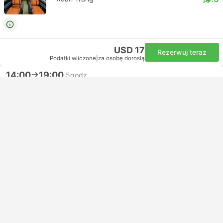
USD 17
Rezerwuj teraz
Podatki wliczone
|
za osobę dorosłą
14:00
19:00
5godz.
807 Thao Nguyen, Son La
So 35 Nguyen Tuan, Hanoi
VIP Limousine 11 | Autobus
4.3
Xuan Trang
USD 17
Rezerwuj teraz
Podatki wliczone
|
za osobę dorosłą
14:00
20:00
6godz.
807 Thao Nguyen, Son La
Hanoi Airport, Lotnisko Noi Bai