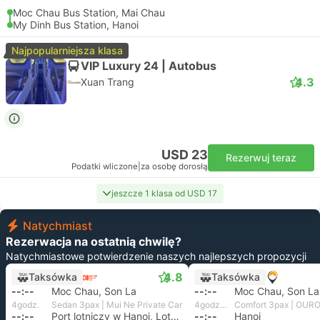
Moc Chau Bus Station, Mai Chau
My Dinh Bus Station, Hanoi
Najpopularniejsza klasa
VIP Luxury 24 | Autobus
4.3
Xuan Trang
USD 23
Rezerwuj teraz
Podatki wliczone
|
za osobę dorosłą
jeszcze 1 klasa od USD 17
Natychmiast
Rezerwacja na ostatnią chwilę?
Natychmiastowe potwierdzenie naszych najlepszych propozycji
4.8
Taksówka
Taksówka
--:--
Moc Chau, Son La
--:--
Moc Chau, Son La
4godz.
Sedan 3pax | Mui Ne Private Car
4godz. i 10m
Comfort 3pax | OURO
--:--
Port lotniczy w Hanoi, Lotnisko Noi Bai
--:--
Hanoi