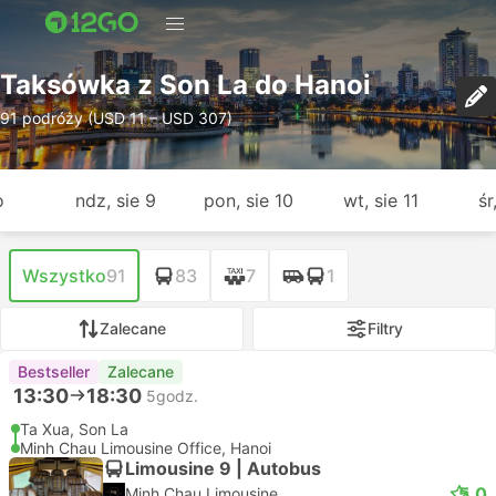
Taksówka z Son La do Hanoi
91 podróży (USD 11 – USD 307)
o
ndz, sie 9
pon, sie 10
wt, sie 11
śr
Wszystko
91
83
7
1
Zalecane
Filtry
Bestseller
Zalecane
13:30
18:30
5godz.
Ta Xua, Son La
Minh Chau Limousine Office, Hanoi
Limousine 9 | Autobus
5.0
Minh Chau Limousine