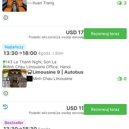
4.3
Xuan Trang
USD 17
Rezerwuj teraz
Podatki wliczone
|
za osobę dorosłą
Najtańszy
13:30
18:00
4godz. i 30m
143 Le Thanh Nghi, Son La
Minh Chau Limousine Office, Hanoi
Limousine 9 | Autobus
5.0
Minh Chau Limousine
USD 11
Rezerwuj teraz
Podatki wliczone
|
za osobę dorosłą
Bestseller
13:30
18:30
5godz.