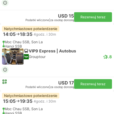
USD 15
Rezerwuj teraz
Podatki wliczone
|
za osobę dorosłą
Natychmiastowe potwierdzenie
14:05
18:35
4godz. i 30m
Moc Chau SSB, Son La
Hanoi SSB
VIP9 Express | Autobus
3.8
Grouptour
USD 17
Rezerwuj teraz
Podatki wliczone
|
za osobę dorosłą
Natychmiastowe potwierdzenie
15:05
19:35
4godz. i 30m
Moc Chau SSB, Son La
Hanoi SSB