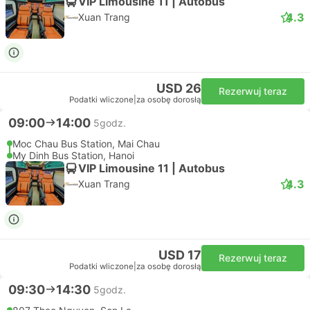
VIP Limousine 11 | Autobus
4.3
Xuan Trang
USD 26
Rezerwuj teraz
Podatki wliczone
|
za osobę dorosłą
09:00
14:00
5godz.
Moc Chau Bus Station, Mai Chau
My Dinh Bus Station, Hanoi
VIP Limousine 11 | Autobus
4.3
Xuan Trang
USD 17
Rezerwuj teraz
Podatki wliczone
|
za osobę dorosłą
09:30
14:30
5godz.