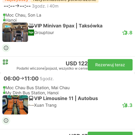
--:--
--:--
3godz. i 40m
Moc Chau, Son La
Hanoi
VIP Minivan 9pax | Taksówka
3.8
Grouptour
USD 122
Rezerwuj teraz
Podatki wliczone
|
pojazd, wszystko w cenie
06:00
11:00
5godz.
Moc Chau Bus Station, Mai Chau
My Dinh Bus Station, Hanoi
VIP Limousine 11 | Autobus
4.3
Xuan Trang