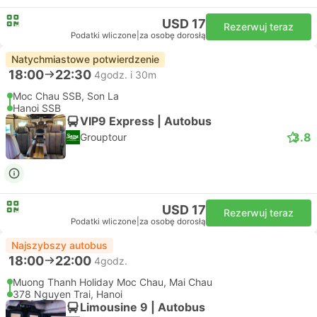
USD 17
Rezerwuj teraz
Podatki wliczone
|
za osobę dorosłą
Natychmiastowe potwierdzenie
18:00
22:30
4godz. i 30m
Moc Chau SSB, Son La
Hanoi SSB
VIP9 Express | Autobus
3.8
Grouptour
USD 17
Rezerwuj teraz
Podatki wliczone
|
za osobę dorosłą
Najszybszy autobus
18:00
22:00
4godz.
Muong Thanh Holiday Moc Chau, Mai Chau
378 Nguyen Trai, Hanoi
Limousine 9 | Autobus