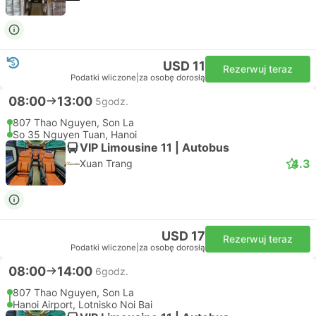
USD 11
Rezerwuj teraz
Podatki wliczone
|
za osobę dorosłą
08:00
13:00
5godz.
807 Thao Nguyen, Son La
So 35 Nguyen Tuan, Hanoi
VIP Limousine 11 | Autobus
4.3
Xuan Trang
USD 17
Rezerwuj teraz
Podatki wliczone
|
za osobę dorosłą
08:00
14:00
6godz.
807 Thao Nguyen, Son La
Hanoi Airport, Lotnisko Noi Bai