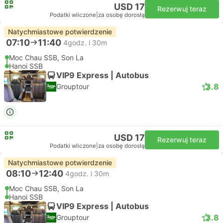
USD 17
Rezerwuj teraz
Podatki wliczone
|
za osobę dorosłą
Natychmiastowe potwierdzenie
07:10
11:40
4godz. i 30m
Moc Chau SSB, Son La
Hanoi SSB
VIP9 Express | Autobus
3.8
Grouptour
USD 17
Rezerwuj teraz
Podatki wliczone
|
za osobę dorosłą
Natychmiastowe potwierdzenie
08:10
12:40
4godz. i 30m
Moc Chau SSB, Son La
Hanoi SSB
VIP9 Express | Autobus
3.8
Grouptour