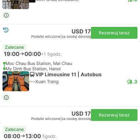
USD 17
Rezerwuj teraz
Podatki wliczone
|
za osobę dorosłą
Zalecane
19:00
00:00
+1
5godz.
Moc Chau Bus Station, Mai Chau
My Dinh Bus Station, Hanoi
VIP Limousine 11 | Autobus
4.3
Xuan Trang
USD 17
Rezerwuj teraz
Podatki wliczone
|
za osobę dorosłą
Zalecane
08:00
13:00
5godz.