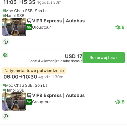
11:05
15:35
4godz. i 30m
Moc Chau SSB, Son La
Hanoi SSB
VIP9 Express | Autobus
3.8
Grouptour
USD 17
Rezerwuj teraz
Podatki wliczone
|
za osobę dorosłą
Natychmiastowe potwierdzenie
06:00
10:30
4godz. i 30m
Moc Chau SSB, Son La
Hanoi SSB
VIP9 Express | Autobus
3.8
Grouptour