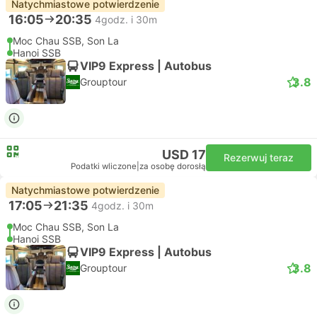
Natychmiastowe potwierdzenie
16:05
20:35
4godz. i 30m
Moc Chau SSB, Son La
Hanoi SSB
VIP9 Express | Autobus
3.8
Grouptour
USD 17
Rezerwuj teraz
Podatki wliczone
|
za osobę dorosłą
Natychmiastowe potwierdzenie
17:05
21:35
4godz. i 30m
Moc Chau SSB, Son La
Hanoi SSB
VIP9 Express | Autobus
3.8
Grouptour