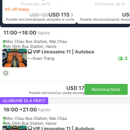
Przylot pon, sie 10
Przylot pon, sie 10
4% off today
USD 115
US
USD 120
Podatki wliczone
|
pojazd, wszystko w cenie
Podatki wliczone
|
pojazd, wszy
11:00
16:00
5godz.
Moc Chau Bus Station, Mai Chau
My Dinh Bus Station, Hanoi
VIP Limousine 11 | Autobus
4.3
Xuan Trang
USD 17
Rezerwuj teraz
Podatki wliczone
|
za osobę dorosłą
ULUBIONE DLA PAR
16:00
21:00
5godz.
Moc Chau Bus Station, Mai Chau
My Dinh Bus Station, Hanoi
VIP Limousine 11 | Autobus