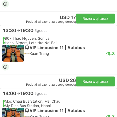
USD 17
Rezerwuj teraz
Podatki wliczone
|
za osobę dorosłą
13:30
19:30
6godz.
807 Thao Nguyen, Son La
Hanoi Airport, Lotnisko Noi Bai
VIP Limousine 11 | Autobus
4.3
Xuan Trang
USD 26
Rezerwuj teraz
Podatki wliczone
|
za osobę dorosłą
14:00
19:00
5godz.
Moc Chau Bus Station, Mai Chau
My Dinh Bus Station, Hanoi
VIP Limousine 11 | Autobus
4.3
Xuan Trang