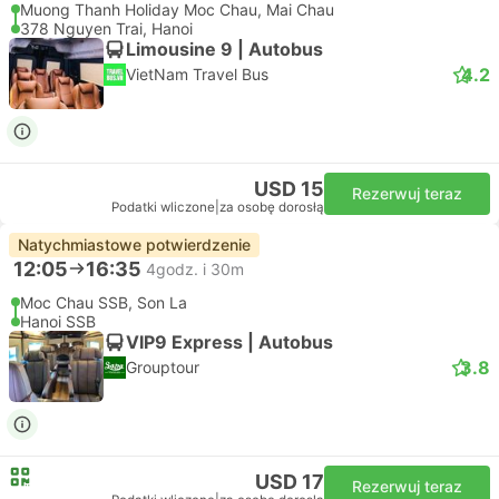
Muong Thanh Holiday Moc Chau, Mai Chau
378 Nguyen Trai, Hanoi
Limousine 9 | Autobus
4.2
VietNam Travel Bus
USD 15
Rezerwuj teraz
Podatki wliczone
|
za osobę dorosłą
Natychmiastowe potwierdzenie
12:05
16:35
4godz. i 30m
Moc Chau SSB, Son La
Hanoi SSB
VIP9 Express | Autobus
3.8
Grouptour
USD 17
Rezerwuj teraz