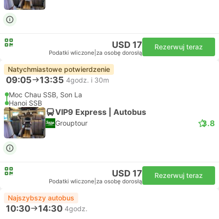
USD 17
Rezerwuj teraz
Podatki wliczone
|
za osobę dorosłą
Natychmiastowe potwierdzenie
09:05
13:35
4godz. i 30m
Moc Chau SSB, Son La
Hanoi SSB
VIP9 Express | Autobus
3.8
Grouptour
USD 17
Rezerwuj teraz
Podatki wliczone
|
za osobę dorosłą
Najszybszy autobus
10:30
14:30
4godz.