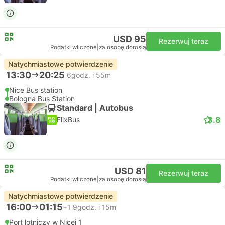
USD 95
Rezerwuj teraz
Podatki wliczone
|
za osobę dorosłą
Natychmiastowe potwierdzenie
13:30
20:25
6godz. i 55m
Nice Bus station
Bologna Bus Station
Standard | Autobus
3.8
FlixBus
USD 81
Rezerwuj teraz
Podatki wliczone
|
za osobę dorosłą
Natychmiastowe potwierdzenie
16:00
01:15
+1
9godz. i 15m
Port lotniczy w Nicei 1