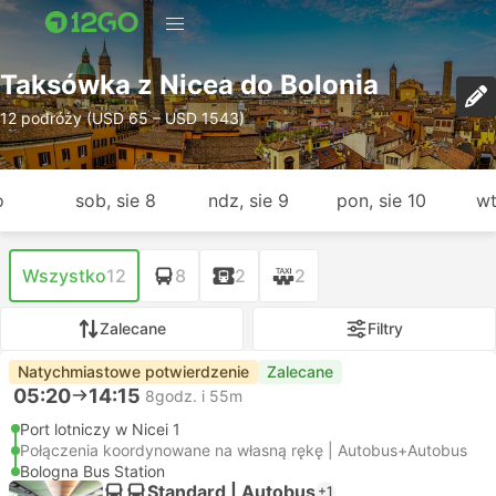
Taksówka z Nicea do Bolonia
12 podróży (USD 65 – USD 1543)
o
sob, sie 8
ndz, sie 9
pon, sie 10
wt
Wszystko
12
8
2
2
Zalecane
Filtry
Natychmiastowe potwierdzenie
Zalecane
05:20
14:15
8godz. i 55m
Port lotniczy w Nicei 1
Połączenia koordynowane na własną rękę | Autobus+Autobus
Bologna Bus Station
Standard | Autobus
+1