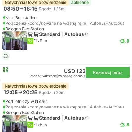
Natychmiastowe potwierdzenie
Zalecane
08:50
18:15
9godz. i 25m
Nice Bus station
Połączenia koordynowane na własną rękę | Autobus+Autobus
Bologna Bus Station
Standard | Autobus
+1
3.8
FlixBus
USD 123
Rezerwuj teraz
Podatki wliczone
|
za osobę dorosłą
Natychmiastowe potwierdzenie
12:05
20:25
8godz. i 20m
Port lotniczy w Nicei 1
Połączenia koordynowane na własną rękę | Autobus+Autobus
Bologna Bus Station
Standard | Autobus
+1
3.8
FlixBus