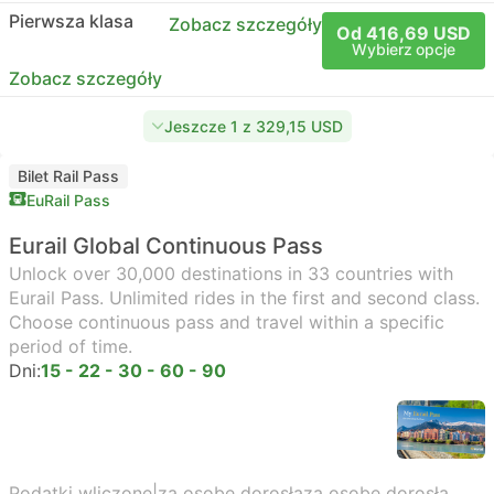
Pierwsza klasa
Zobacz szczegóły
Od 416,69 USD
Wybierz opcje
Zobacz szczegóły
Jeszcze 1 z 329,15 USD
Bilet Rail Pass
EuRail Pass
Eurail Global Continuous Pass
Unlock over 30,000 destinations in 33 countries with
Eurail Pass. Unlimited rides in the first and second class.
Choose continuous pass and travel within a specific
period of time.
Dni:
15 - 22 - 30 - 60 - 90
Podatki wliczone
|
za osobę dorosłą
za osobę dorosłą