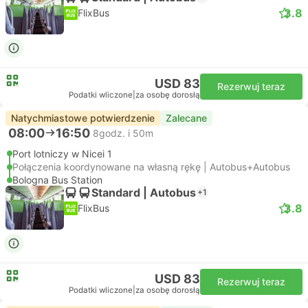
3.8
FlixBus
USD 83
Rezerwuj teraz
Podatki wliczone
|
za osobę dorosłą
Natychmiastowe potwierdzenie
Zalecane
08:00
16:50
8godz. i 50m
Port lotniczy w Nicei 1
Połączenia koordynowane na własną rękę | Autobus+Autobus
Bologna Bus Station
Standard | Autobus
+1
3.8
FlixBus
USD 83
Rezerwuj teraz
Podatki wliczone
|
za osobę dorosłą