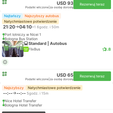
USD 93
Rezerwuj teraz
Podatki wliczone
|
za osobę dorosłą
Najtańszy
Najszybszy autobus
Natychmiastowe potwierdzenie
21:20
04:10
+1
6godz. i 50m
Port lotniczy w Nicei 1
Bologna Bus Station
Standard | Autobus
3.8
FlixBus
USD 65
Rezerwuj teraz
Podatki wliczone
|
za osobę dorosłą
Najszybszy
Natychmiastowe potwierdzenie
--:--
--:--
5godz. i 15m
Nice Hotel Transfer
Bologna Hotel Transfer