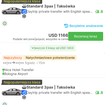
Najpopularniejsza klasa
Standard 3pax | Taksówka
4.8
Daytrip private transfer with English speaking driver
Bezpłatne anulowanie
USD 1166
Rezerwuj teraz
Podatki wliczone
|
pojazd, wszystko w cenie
jeszcze 3 klasy od USD 1403
Najszybszy
Natychmiastowe potwierdzenie
--:--
--:--
5godz. i 15m
Nice Hotel Transfer
Bologna Airport
Najpopularniejsza klasa
Standard 3pax | Taksówka
4.8
Daytrip private transfer with English speaking driver