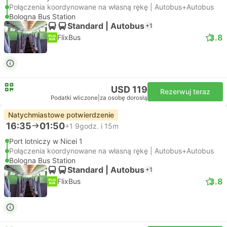
Połączenia koordynowane na własną rękę | Autobus+Autobus
Bologna Bus Station
Standard | Autobus
+1
3.8
FlixBus
USD 119
Rezerwuj teraz
Podatki wliczone
|
za osobę dorosłą
Natychmiastowe potwierdzenie
16:35
01:50
+1
9godz. i 15m
Port lotniczy w Nicei 1
Połączenia koordynowane na własną rękę | Autobus+Autobus
Bologna Bus Station
Standard | Autobus
+1
3.8
FlixBus