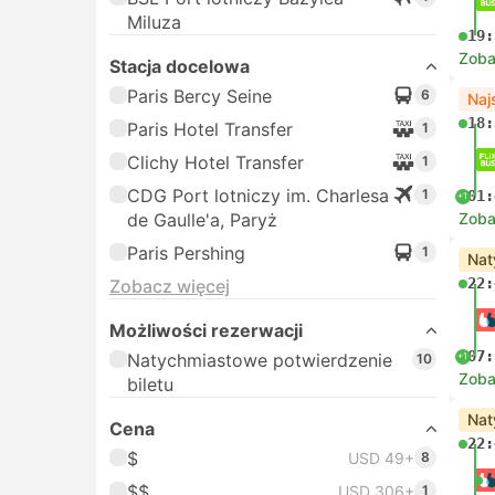
Miluza
19:
Zoba
Stacja docelowa
Paris Bercy Seine
6
Naj
18:
Paris Hotel Transfer
1
Clichy Hotel Transfer
1
CDG Port lotniczy im. Charlesa
1
01:
+1
de Gaulle'a, Paryż
Zoba
Paris Pershing
1
Nat
22:
Zobacz więcej
Możliwości rezerwacji
07:
Natychmiastowe potwierdzenie
+1
10
Zoba
biletu
Nat
Cena
22:
$
USD 49+
8
$$
USD 306+
1