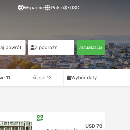
Wsparcie
Polski
$•USD
aj powrót
2 podróżni
Aktualizacja
sie 11
śr, sie 12
Wybór daty
USD 70