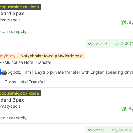
popularniejsza klasa
ndard 3pax
limatyzacja
4.8
cz szczegóły
jeszcze 3 klasy od USD
szybszy
Natychmiastowe potwierdzenie
--
Mulhouse Hotel Transfer
5godz. i 9m
| Daytrip private transfer with English speaking driv
--
Clichy Hotel Transfer
popularniejsza klasa
ndard 3pax
limatyzacja
4.8
cz szczegóły
jeszcze 3 klasy od USD