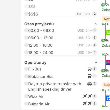
12:
+1
$$$
Zoba
$$$$
USD 820+
2
Nat
Czas przyjazdu
23:
00:00 - 06:00
USD 54+
3
06:00 - 12:00
USD 63+
5
06:
+1
12:00 - 18:00
USD 53+
4
Zoba
18:00 - 24:00
USD 49+
5
15:
Operatorzy
FlixBus
5
09:
+1
Zoba
Blablacar Bus
3
Daytrip private transfer with
2
Naj
English speaking driver
--:
Wizz Air
1
Bulgaria Air
1
--: