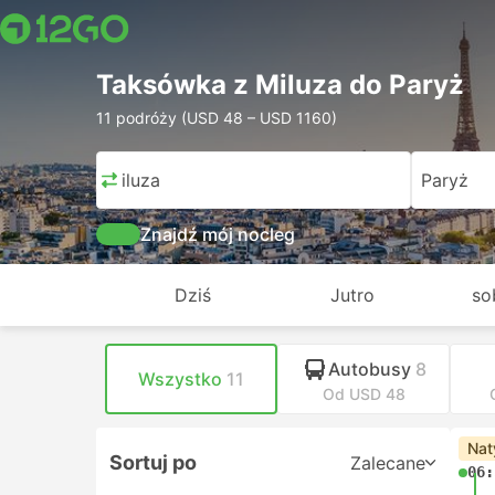
Taksówka z Miluza do Paryż
11 podróży (USD 48 – USD 1160)
Miluza
Paryż
Znajdź mój nocleg
Dziś
Jutro
so
Autobusy
8
Wszystko
11
Od USD 48
Nat
Sortuj po
Zalecane
06: