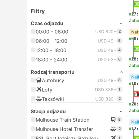
Filtry
17:
Zoba
Czas odjazdu
00:00 - 06:00
USD 820+
2
Nat
08:
06:00 - 12:00
USD 49+
5
12:00 - 18:00
USD 49+
4
18:00 - 24:00
18:
USD 53+
6
Zoba
Rodzaj transportu
Naj
Autobusy
USD 49+
8
10:
Loty
USD 336+
1
Taksówki
USD 820+
2
20:
Zoba
Stacja odjazdu
Mulhouse Train Station
8
Naj
Mulhouse Hotel Transfer
12:
2
BSL Port lotniczy Bazylea-
1