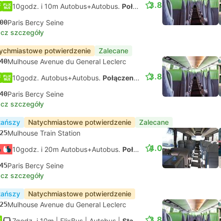
3.8
10godz. i 10m Autobus+Autobus.
Połączenia koordynowane na własną rękę
00
Paris Bercy Seine
cz szczegóły
ychmiastowe potwierdzenie
Zalecane
40
Mulhouse Avenue du General Leclerc
3.8
10godz. Autobus+Autobus.
Połączenia koordynowane na własną rękę
40
Paris Bercy Seine
cz szczegóły
tańszy
Natychmiastowe potwierdzenie
Zalecane
25
Mulhouse Train Station
4.0
10godz. i 20m Autobus+Autobus.
Połączenia koordynowane na własną rękę
45
Paris Bercy Seine
cz szczegóły
tańszy
Natychmiastowe potwierdzenie
25
Mulhouse Avenue du General Leclerc
3.8
7godz. i 10m
| FlixBus
|
Autobus
|
Standard