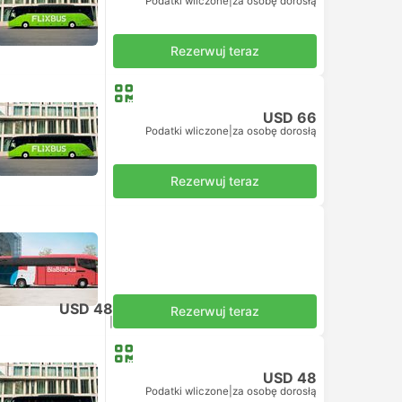
Podatki wliczone
|
za osobę dorosłą
Rezerwuj teraz
USD 66
Podatki wliczone
|
za osobę dorosłą
Rezerwuj teraz
USD 48
Rezerwuj teraz
Podatki wliczone
|
za osobę dorosłą
USD 48
Podatki wliczone
|
za osobę dorosłą