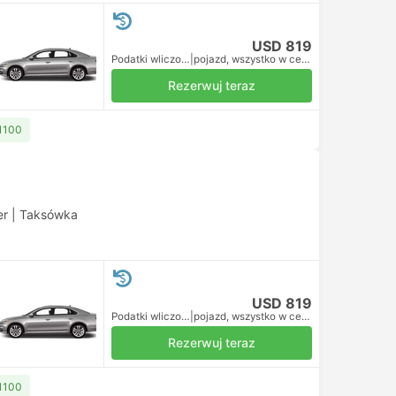
USD 819
Podatki wliczone
|
pojazd, wszystko w cenie
Rezerwuj teraz
 1100
er
|
Taksówka
USD 819
Podatki wliczone
|
pojazd, wszystko w cenie
Rezerwuj teraz
 1100