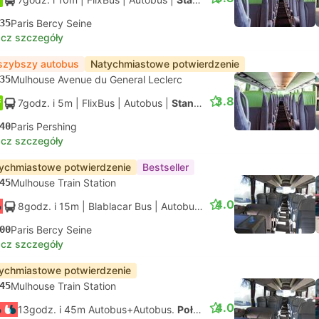
35
Paris Bercy Seine
cz szczegóły
szybszy autobus
Natychmiastowe potwierdzenie
35
Mulhouse Avenue du General Leclerc
3.8
7godz. i 5m
| FlixBus
|
Autobus
|
Standard
40
Paris Pershing
cz szczegóły
ychmiastowe potwierdzenie
Bestseller
45
Mulhouse Train Station
4.0
8godz. i 15m
| Blablacar Bus
|
Autobus
|
Standard z klimatyzac
00
Paris Bercy Seine
cz szczegóły
ychmiastowe potwierdzenie
45
Mulhouse Train Station
4.0
13godz. i 45m Autobus+Autobus.
Połączenia koordynowane na własną rękę