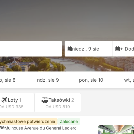
niedz., 9 sie
+ Dod
b, sie 8
ndz, sie 9
pon, sie 10
wt, 
Loty
1
Taksówki
2
Od USD 335
Od USD 819
ychmiastowe potwierdzenie
Zalecane
50
Mulhouse Avenue du General Leclerc