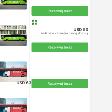
Rezerwuj teraz
USD 53
Podatki wliczone
|
za osobę dorosłą
Rezerwuj teraz
ją
USD 63
Rezerwuj teraz
Podatki wliczone
|
za osobę dorosłą