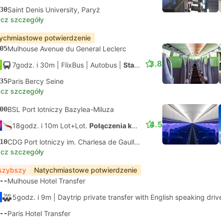
30
Saint Denis University, Paryż
cz szczegóły
ychmiastowe potwierdzenie
05
Mulhouse Avenue du General Leclerc
3.8
7godz. i 30m
| FlixBus
|
Autobus
|
Standard
35
Paris Bercy Seine
cz szczegóły
00
BSL Port lotniczy Bazylea-Miluza
4.5
18godz. i 10m Lot+Lot.
Połączenia koordynowane na własną rękę
10
CDG Port lotniczy im. Charlesa de Gaulle'a, Paryż
cz szczegóły
szybszy
Natychmiastowe potwierdzenie
--
Mulhouse Hotel Transfer
5godz. i 9m
| Daytrip private transfer with English speaking driv
--
Paris Hotel Transfer