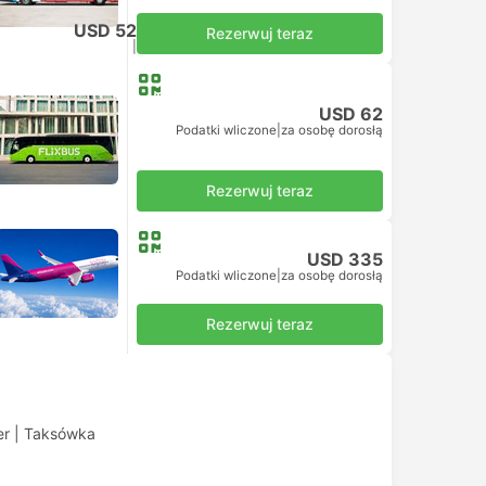
USD 52
Rezerwuj teraz
Podatki wliczone
|
za osobę dorosłą
USD 62
Podatki wliczone
|
za osobę dorosłą
Rezerwuj teraz
USD 335
Podatki wliczone
|
za osobę dorosłą
Rezerwuj teraz
er
|
Taksówka