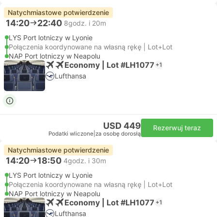
Natychmiastowe potwierdzenie
14:20
22:40
8godz. i 20m
LYS Port lotniczy w Lyonie
Połączenia koordynowane na własną rękę | Lot+Lot
NAP Port lotniczy w Neapolu
Economy | Lot #LH1077
+1
Lufthansa
USD 449
Rezerwuj teraz
Podatki wliczone
|
za osobę dorosłą
Natychmiastowe potwierdzenie
14:20
18:50
4godz. i 30m
LYS Port lotniczy w Lyonie
Połączenia koordynowane na własną rękę | Lot+Lot
NAP Port lotniczy w Neapolu
Economy | Lot #LH1077
+1
Lufthansa