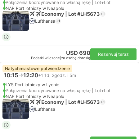
Połączenia koordynowane na własną rękę | Lot+Lot
NAP Port lotniczy w Neapolu
Economy | Lot #LH5673
+1
Lufthansa
+1
USD 690
Rezerwuj teraz
Podatki wliczone
|
za osobę dorosłą
Natychmiastowe potwierdzenie
10:15
12:20
+1
1d, 2godz. i 5m
LYS Port lotniczy w Lyonie
Połączenia koordynowane na własną rękę | Lot+Lot
NAP Port lotniczy w Neapolu
Economy | Lot #LH5673
+1
Lufthansa