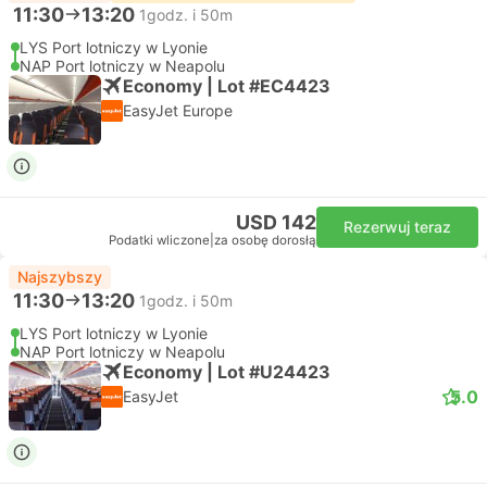
11:30
13:20
1godz. i 50m
LYS Port lotniczy w Lyonie
NAP Port lotniczy w Neapolu
Economy | Lot #EC4423
EasyJet Europe
USD 142
Rezerwuj teraz
Podatki wliczone
|
za osobę dorosłą
Najszybszy
11:30
13:20
1godz. i 50m
LYS Port lotniczy w Lyonie
NAP Port lotniczy w Neapolu
Economy | Lot #U24423
5.0
EasyJet