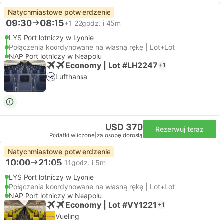
Natychmiastowe potwierdzenie
09:30
08:15
+1
22godz. i 45m
LYS Port lotniczy w Lyonie
Połączenia koordynowane na własną rękę | Lot+Lot
NAP Port lotniczy w Neapolu
Economy | Lot #LH2247
+1
Lufthansa
USD 370
Rezerwuj teraz
Podatki wliczone
|
za osobę dorosłą
Natychmiastowe potwierdzenie
10:00
21:05
11godz. i 5m
LYS Port lotniczy w Lyonie
Połączenia koordynowane na własną rękę | Lot+Lot
NAP Port lotniczy w Neapolu
Economy | Lot #VY1221
+1
Vueling