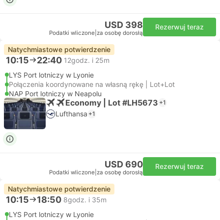
USD 398
Rezerwuj teraz
Podatki wliczone
|
za osobę dorosłą
Natychmiastowe potwierdzenie
10:15
22:40
12godz. i 25m
LYS Port lotniczy w Lyonie
Połączenia koordynowane na własną rękę | Lot+Lot
NAP Port lotniczy w Neapolu
Economy | Lot #LH5673
+1
Lufthansa
+1
USD 690
Rezerwuj teraz
Podatki wliczone
|
za osobę dorosłą
Natychmiastowe potwierdzenie
10:15
18:50
8godz. i 35m
LYS Port lotniczy w Lyonie