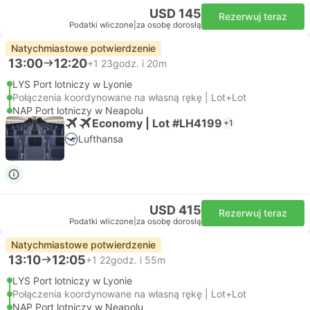
USD 145
Rezerwuj teraz
Podatki wliczone
|
za osobę dorosłą
Natychmiastowe potwierdzenie
13:00
12:20
+1
23godz. i 20m
LYS Port lotniczy w Lyonie
Połączenia koordynowane na własną rękę | Lot+Lot
NAP Port lotniczy w Neapolu
Economy | Lot #LH4199
+1
Lufthansa
USD 415
Rezerwuj teraz
Podatki wliczone
|
za osobę dorosłą
Natychmiastowe potwierdzenie
13:10
12:05
+1
22godz. i 55m
LYS Port lotniczy w Lyonie
Połączenia koordynowane na własną rękę | Lot+Lot
NAP Port lotniczy w Neapolu