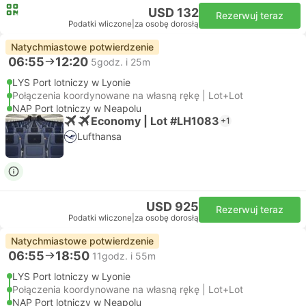
USD 132
Rezerwuj teraz
Podatki wliczone
|
za osobę dorosłą
Natychmiastowe potwierdzenie
06:55
12:20
5godz. i 25m
LYS Port lotniczy w Lyonie
Połączenia koordynowane na własną rękę | Lot+Lot
NAP Port lotniczy w Neapolu
Economy | Lot #LH1083
+1
Lufthansa
USD 925
Rezerwuj teraz
Podatki wliczone
|
za osobę dorosłą
Natychmiastowe potwierdzenie
06:55
18:50
11godz. i 55m
LYS Port lotniczy w Lyonie
Połączenia koordynowane na własną rękę | Lot+Lot
NAP Port lotniczy w Neapolu