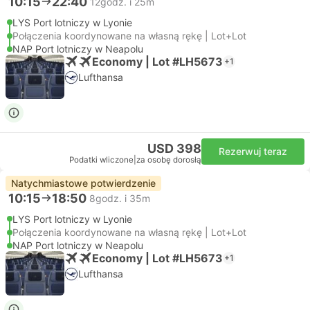
10:15
22:40
12godz. i 25m
LYS Port lotniczy w Lyonie
Połączenia koordynowane na własną rękę | Lot+Lot
NAP Port lotniczy w Neapolu
Economy | Lot #LH5673
+1
Lufthansa
USD 398
Rezerwuj teraz
Podatki wliczone
|
za osobę dorosłą
Natychmiastowe potwierdzenie
10:15
18:50
8godz. i 35m
LYS Port lotniczy w Lyonie
Połączenia koordynowane na własną rękę | Lot+Lot
NAP Port lotniczy w Neapolu
Economy | Lot #LH5673
+1
Lufthansa