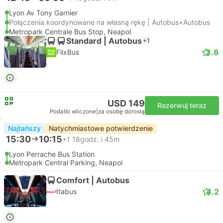
Lyon Av Tony Garnier
Połączenia koordynowane na własną rękę | Autobus+Autobus
Metropark Centrale Bus Stop, Neapol
Standard | Autobus
+1
3.8
FlixBus
USD 149
Rezerwuj teraz
Podatki wliczone
|
za osobę dorosłą
Najtańszy
Natychmiastowe potwierdzenie
15:30
10:15
+1
18godz. i 45m
Lyon Perrache Bus Station
Metropark Central Parking, Neapol
Comfort | Autobus
4.2
Itabus