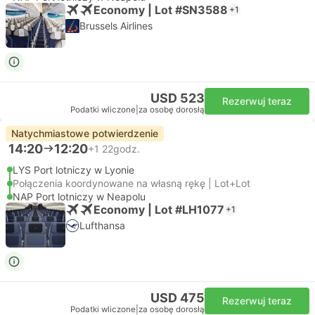
Economy | Lot #SN3588
+1
Brussels Airlines
USD 523
Rezerwuj teraz
Podatki wliczone
|
za osobę dorosłą
Natychmiastowe potwierdzenie
14:20
12:20
+1
22godz.
LYS Port lotniczy w Lyonie
Połączenia koordynowane na własną rękę | Lot+Lot
NAP Port lotniczy w Neapolu
Economy | Lot #LH1077
+1
Lufthansa
USD 475
Rezerwuj teraz
Podatki wliczone
|
za osobę dorosłą