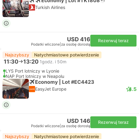
Economy | Lot #TK1808
+1
Turkish Airlines
USD 416
Rezerwuj teraz
Podatki wliczone
|
za osobę dorosłą
Najszybszy
Natychmiastowe potwierdzenie
11:30
13:20
1godz. i 50m
LYS Port lotniczy w Lyonie
NAP Port lotniczy w Neapolu
Economy | Lot #EC4423
4.5
EasyJet Europe
USD 146
Rezerwuj teraz
Podatki wliczone
|
za osobę dorosłą
Najszybszy
Natychmiastowe potwierdzenie