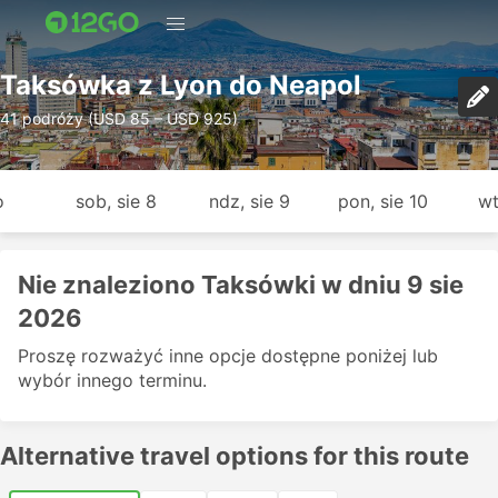
Taksówka z Lyon do Neapol
41 podróży (USD 85 – USD 925)
o
sob, sie 8
ndz, sie 9
pon, sie 10
wt
Nie znaleziono Taksówki w dniu 9 sie
2026
Proszę rozważyć inne opcje dostępne poniżej lub
wybór innego terminu.
Alternative travel options for this route