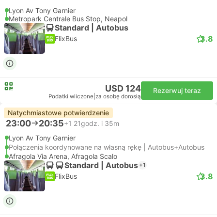
Lyon Av Tony Garnier
Metropark Centrale Bus Stop, Neapol
Standard | Autobus
3.8
FlixBus
USD 124
Rezerwuj teraz
Podatki wliczone
|
za osobę dorosłą
Natychmiastowe potwierdzenie
23:00
20:35
+1
21godz. i 35m
Lyon Av Tony Garnier
Połączenia koordynowane na własną rękę | Autobus+Autobus
Afragola Via Arena, Afragola Scalo
Standard | Autobus
+1
3.8
FlixBus