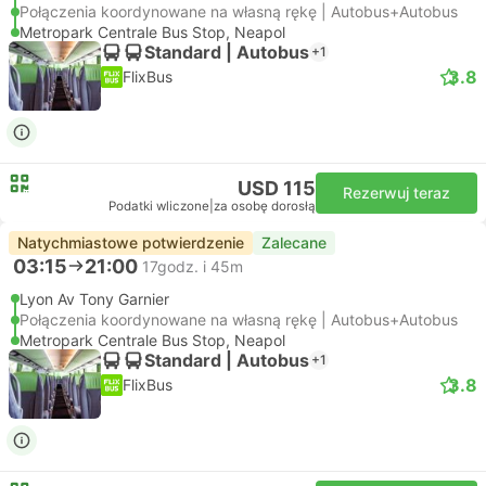
Połączenia koordynowane na własną rękę | Autobus+Autobus
Metropark Centrale Bus Stop, Neapol
Standard | Autobus
+1
3.8
FlixBus
USD 115
Rezerwuj teraz
Podatki wliczone
|
za osobę dorosłą
Natychmiastowe potwierdzenie
Zalecane
03:15
21:00
17godz. i 45m
Lyon Av Tony Garnier
Połączenia koordynowane na własną rękę | Autobus+Autobus
Metropark Centrale Bus Stop, Neapol
Standard | Autobus
+1
3.8
FlixBus