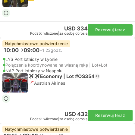
USD 334
Rezerwuj teraz
Podatki wliczone
|
za osobę dorosłą
Natychmiastowe potwierdzenie
10:00
09:00
+1
23godz.
LYS Port lotniczy w Lyonie
Połączenia koordynowane na własną rękę | Lot+Lot
NAP Port lotniczy w Neapolu
Economy | Lot #OS354
+1
Austrian Airlines
USD 432
Rezerwuj teraz
Podatki wliczone
|
za osobę dorosłą
Natychmiastowe potwierdzenie