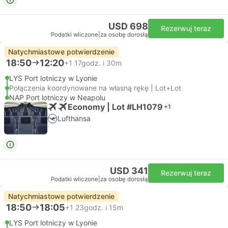
USD 698
Rezerwuj teraz
Podatki wliczone
|
za osobę dorosłą
Natychmiastowe potwierdzenie
18:50
12:20
+1
17godz. i 30m
LYS Port lotniczy w Lyonie
Połączenia koordynowane na własną rękę | Lot+Lot
NAP Port lotniczy w Neapolu
Economy | Lot #LH1079
+1
Lufthansa
USD 341
Rezerwuj teraz
Podatki wliczone
|
za osobę dorosłą
Natychmiastowe potwierdzenie
18:50
18:05
+1
23godz. i 15m
LYS Port lotniczy w Lyonie