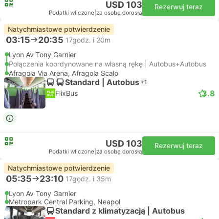
USD 103
Rezerwuj teraz
Podatki wliczone
|
za osobę dorosłą
Natychmiastowe potwierdzenie
03:15
20:35
17godz. i 20m
Lyon Av Tony Garnier
Połączenia koordynowane na własną rękę | Autobus+Autobus
Afragola Via Arena, Afragola Scalo
Standard | Autobus
+1
3.8
FlixBus
USD 103
Rezerwuj teraz
Podatki wliczone
|
za osobę dorosłą
Natychmiastowe potwierdzenie
05:35
23:10
17godz. i 35m
Lyon Av Tony Garnier
Metropark Central Parking, Neapol
Standard z klimatyzacją | Autobus