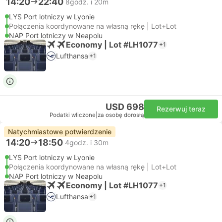
14:20
22:40
8godz. i 20m
LYS Port lotniczy w Lyonie
Połączenia koordynowane na własną rękę | Lot+Lot
NAP Port lotniczy w Neapolu
Economy | Lot #LH1077
+1
Lufthansa
+1
USD 698
Rezerwuj teraz
Podatki wliczone
|
za osobę dorosłą
Natychmiastowe potwierdzenie
14:20
18:50
4godz. i 30m
LYS Port lotniczy w Lyonie
Połączenia koordynowane na własną rękę | Lot+Lot
NAP Port lotniczy w Neapolu
Economy | Lot #LH1077
+1
Lufthansa
+1