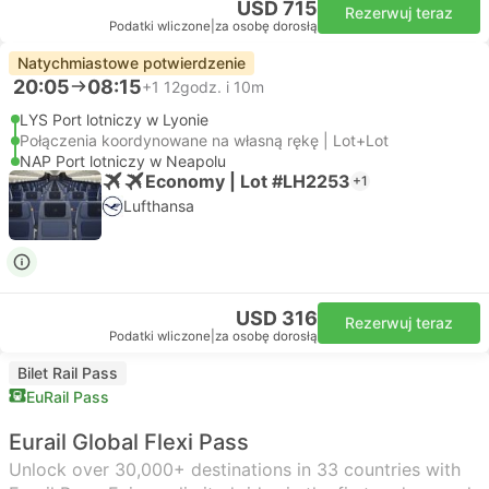
USD 715
Rezerwuj teraz
Podatki wliczone
|
za osobę dorosłą
Natychmiastowe potwierdzenie
20:05
08:15
+1
12godz. i 10m
LYS Port lotniczy w Lyonie
Połączenia koordynowane na własną rękę | Lot+Lot
NAP Port lotniczy w Neapolu
Economy | Lot #LH2253
+1
Lufthansa
USD 316
Rezerwuj teraz
Podatki wliczone
|
za osobę dorosłą
Bilet Rail Pass
EuRail Pass
Eurail Global Flexi Pass
Unlock over 30,000+ destinations in 33 countries with