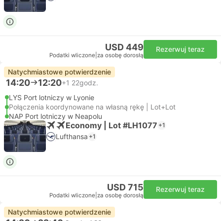
USD 449
Rezerwuj teraz
Podatki wliczone
|
za osobę dorosłą
Natychmiastowe potwierdzenie
14:20
12:20
+1
22godz.
LYS Port lotniczy w Lyonie
Połączenia koordynowane na własną rękę | Lot+Lot
NAP Port lotniczy w Neapolu
Economy | Lot #LH1077
+1
Lufthansa
+1
USD 715
Rezerwuj teraz
Podatki wliczone
|
za osobę dorosłą
Natychmiastowe potwierdzenie