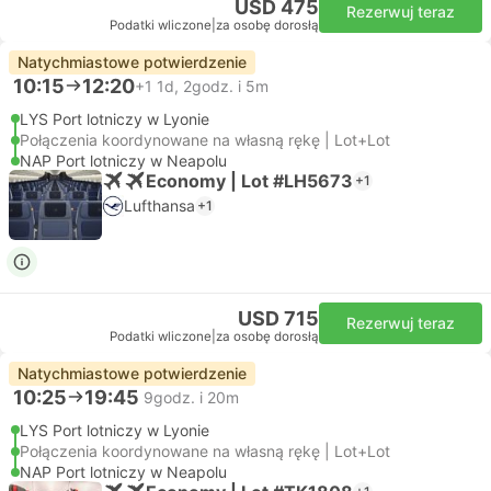
USD 475
Rezerwuj teraz
Podatki wliczone
|
za osobę dorosłą
Natychmiastowe potwierdzenie
10:15
12:20
+1
1d, 2godz. i 5m
LYS Port lotniczy w Lyonie
Połączenia koordynowane na własną rękę | Lot+Lot
NAP Port lotniczy w Neapolu
Economy | Lot #LH5673
+1
Lufthansa
+1
USD 715
Rezerwuj teraz
Podatki wliczone
|
za osobę dorosłą
Natychmiastowe potwierdzenie
10:25
19:45
9godz. i 20m
LYS Port lotniczy w Lyonie
Połączenia koordynowane na własną rękę | Lot+Lot
NAP Port lotniczy w Neapolu