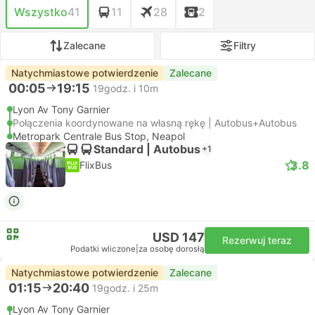
Wszystko
41
11
28
2
Zalecane
Filtry
Natychmiastowe potwierdzenie
Zalecane
00:05
19:15
19godz. i 10m
Lyon Av Tony Garnier
Połączenia koordynowane na własną rękę | Autobus+Autobus
Metropark Centrale Bus Stop, Neapol
Standard | Autobus
+1
3.8
FlixBus
USD 147
Rezerwuj teraz
Podatki wliczone
|
za osobę dorosłą
Natychmiastowe potwierdzenie
Zalecane
01:15
20:40
19godz. i 25m
Lyon Av Tony Garnier