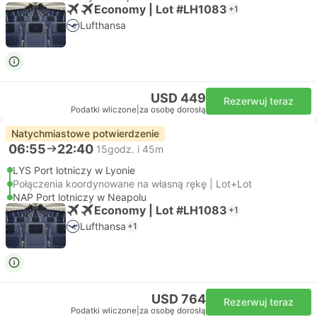
Economy | Lot #LH1083
+1
Lufthansa
USD 449
Rezerwuj teraz
Podatki wliczone
|
za osobę dorosłą
Natychmiastowe potwierdzenie
06:55
22:40
15godz. i 45m
LYS Port lotniczy w Lyonie
Połączenia koordynowane na własną rękę | Lot+Lot
NAP Port lotniczy w Neapolu
Economy | Lot #LH1083
+1
Lufthansa
+1
USD 764
Rezerwuj teraz
Podatki wliczone
|
za osobę dorosłą