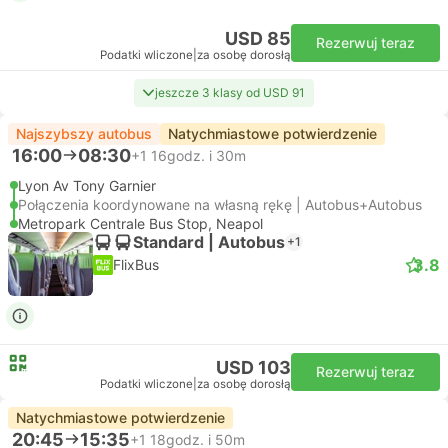
USD 85
Rezerwuj teraz
Podatki wliczone
|
za osobę dorosłą
jeszcze 3 klasy od USD 91
Najszybszy autobus
Natychmiastowe potwierdzenie
16:00
08:30
+1
16godz. i 30m
Lyon Av Tony Garnier
Połączenia koordynowane na własną rękę | Autobus+Autobus
Metropark Centrale Bus Stop, Neapol
Standard | Autobus
+1
3.8
FlixBus
USD 103
Rezerwuj teraz
Podatki wliczone
|
za osobę dorosłą
Natychmiastowe potwierdzenie
20:45
15:35
+1
18godz. i 50m