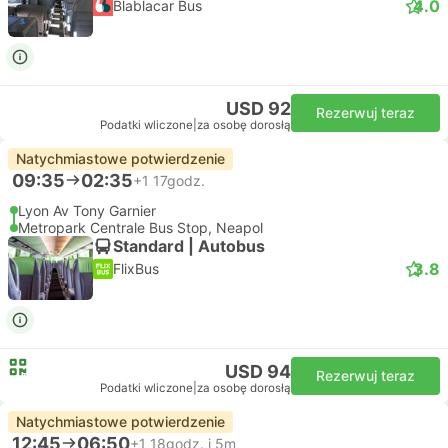
4.0
Blablacar Bus
USD 92
Rezerwuj teraz
Podatki wliczone
|
za osobę dorosłą
Natychmiastowe potwierdzenie
09:35
02:35
+1
17godz.
Lyon Av Tony Garnier
Metropark Centrale Bus Stop, Neapol
Standard | Autobus
3.8
FlixBus
USD 94
Rezerwuj teraz
Podatki wliczone
|
za osobę dorosłą
Natychmiastowe potwierdzenie
12:45
06:50
+1
18godz. i 5m