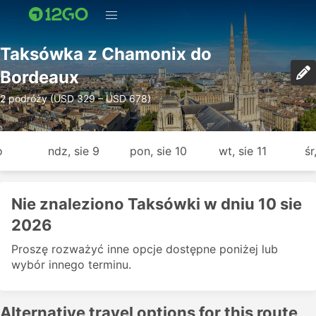
Taksówka z Chamonix do
Bordeaux
2 podróży (USD 329 – USD 678)
o
ndz, sie 9
pon, sie 10
wt, sie 11
śr
Nie znaleziono Taksówki w dniu 10 sie
2026
Proszę rozważyć inne opcje dostępne poniżej lub
wybór innego terminu.
Alternative travel options for this route