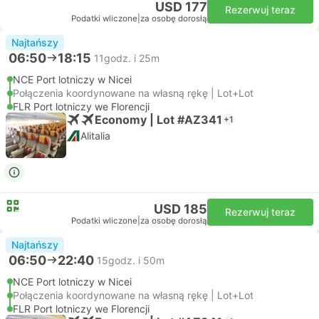
USD 177
Rezerwuj teraz
Podatki wliczone
|
za osobę dorosłą
Najtańszy
06:50
18:15
11godz. i 25m
NCE Port lotniczy w Nicei
Połączenia koordynowane na własną rękę | Lot+Lot
FLR Port lotniczy we Florencji
Economy | Lot #AZ341
+1
Alitalia
USD 185
Rezerwuj teraz
Podatki wliczone
|
za osobę dorosłą
Najtańszy
06:50
22:40
15godz. i 50m
NCE Port lotniczy w Nicei
Połączenia koordynowane na własną rękę | Lot+Lot
FLR Port lotniczy we Florencji