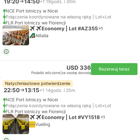
19:20
14:50
+1
19godz. i 30m
NCE Port lotniczy w Nicei
Połączenia koordynowane na własną rękę | Lot+Lot
FLR Port lotniczy we Florencji
Economy | Lot #AZ355
+1
Alitalia
USD 336
Rezerwuj teraz
Podatki wliczone
|
za osobę dorosłą
Natychmiastowe potwierdzenie
22:50
13:15
+1
14godz. i 25m
NCE Port lotniczy w Nicei
Połączenia koordynowane na własną rękę | Lot+Lot
FLR Port lotniczy we Florencji
Economy | Lot #VY1518
+1
Vueling