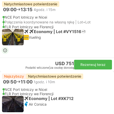
Natychmiastowe potwierdzenie
09:00
13:15
4godz. i 15m
NCE Port lotniczy w Nicei
Połączenia koordynowane na własną rękę | Lot+Lot
FLR Port lotniczy we Florencji
Economy | Lot #VY1516
+1
Vueling
USD 751
Rezerwuj teraz
Podatki wliczone
|
za osobę dorosłą
Najszybszy
Natychmiastowe potwierdzenie
09:50
11:00
1godz. i 10m
NCE Port lotniczy w Nicei
FLR Port lotniczy we Florencji
Economy | Lot #XK712
Air Corsica