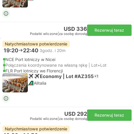
USD 336
Rezerwuj teraz
Podatki wliczone
|
za osobę dorosłą
Natychmiastowe potwierdzenie
19:20
22:40
3godz. i 20m
NCE Port lotniczy w Nicei
Połączenia koordynowane na własną rękę | Lot+Lot
FLR Port lotniczy we Florencji
Economy | Lot #AZ355
+1
Alitalia
USD 292
Rezerwuj teraz
Podatki wliczone
|
za osobę dorosłą
Natychmiastowe potwierdzenie