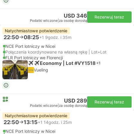
USD 346
Rezerwuj teraz
Podatki wliczone
|
za osobę dorosłą
Natychmiastowe potwierdzenie
22:50
08:25
+1
9godz. i 35m
NCE Port lotniczy w Nicei
Połączenia koordynowane na własną rękę | Lot+Lot
FLR Port lotniczy we Florencji
Economy | Lot #VY1518
+1
Vueling
USD 289
Rezerwuj teraz
Podatki wliczone
|
za osobę dorosłą
Natychmiastowe potwierdzenie
22:50
13:15
+1
14godz. i 25m
NCE Port lotniczy w Nicei