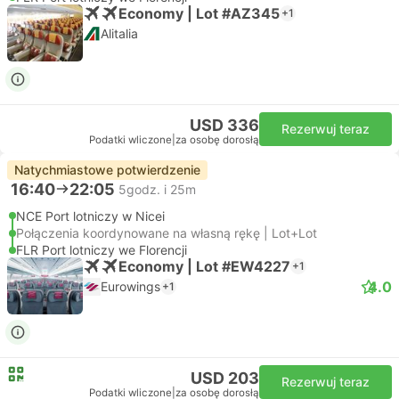
Economy | Lot #AZ345
+1
Alitalia
USD 336
Rezerwuj teraz
Podatki wliczone
|
za osobę dorosłą
Natychmiastowe potwierdzenie
16:40
22:05
5godz. i 25m
NCE Port lotniczy w Nicei
Połączenia koordynowane na własną rękę | Lot+Lot
FLR Port lotniczy we Florencji
Economy | Lot #EW4227
+1
4.0
Eurowings
+1
USD 203
Rezerwuj teraz
Podatki wliczone
|
za osobę dorosłą