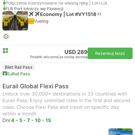
Połączenia koordynowane na własną rękę | Lot+Lot
FLR Port lotniczy we Florencji
Economy | Lot #VY1518
+1
Vueling
USD 289
Rezerwuj teraz
Podatki wliczone
|
za osobę dorosłą
Bilet Rail Pass
EuRail Pass
Eurail Global Flexi Pass
Unlock over 30,000+ destinations in 33 countries with
Eurail Pass. Enjoy unlimited rides in the first and second
class. Choose Flexi Pass and travel on specific day
within a month.
Dni:
4 - 5 - 7 - 10 - 15