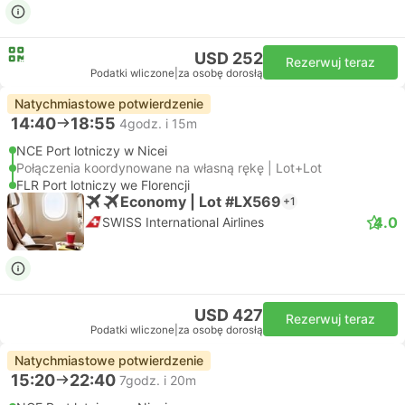
USD 252
Rezerwuj teraz
Podatki wliczone
|
za osobę dorosłą
Natychmiastowe potwierdzenie
14:40
18:55
4godz. i 15m
NCE Port lotniczy w Nicei
Połączenia koordynowane na własną rękę | Lot+Lot
FLR Port lotniczy we Florencji
Economy | Lot #LX569
+1
4.0
SWISS International Airlines
USD 427
Rezerwuj teraz
Podatki wliczone
|
za osobę dorosłą
Natychmiastowe potwierdzenie
15:20
22:40
7godz. i 20m