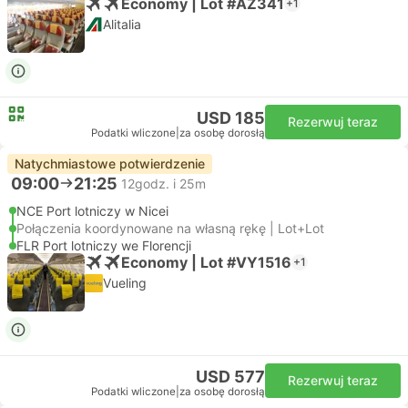
Economy | Lot #AZ341
+1
Alitalia
USD 185
Rezerwuj teraz
Podatki wliczone
|
za osobę dorosłą
Natychmiastowe potwierdzenie
09:00
21:25
12godz. i 25m
NCE Port lotniczy w Nicei
Połączenia koordynowane na własną rękę | Lot+Lot
FLR Port lotniczy we Florencji
Economy | Lot #VY1516
+1
Vueling
USD 577
Rezerwuj teraz
Podatki wliczone
|
za osobę dorosłą