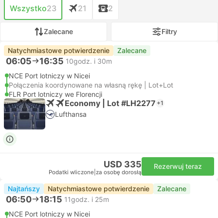
Wszystko
23
21
2
Zalecane
Filtry
Natychmiastowe potwierdzenie
Zalecane
06:05
16:35
10godz. i 30m
NCE Port lotniczy w Nicei
Połączenia koordynowane na własną rękę | Lot+Lot
FLR Port lotniczy we Florencji
Economy | Lot #LH2277
+1
Lufthansa
USD 335
Rezerwuj teraz
Podatki wliczone
|
za osobę dorosłą
Najtańszy
Natychmiastowe potwierdzenie
Zalecane
06:50
18:15
11godz. i 25m
NCE Port lotniczy w Nicei