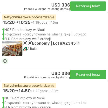
USD 336
Rezerwuj teraz
Podatki wliczone
|
za osobę dorosłą
Natychmiastowe potwierdzenie
15:20
10:35
+1
19godz. i 15m
NCE Port lotniczy w Nicei
Połączenia koordynowane na własną rękę | Lot+Lot
FLR Port lotniczy we Florencji
Economy | Lot #AZ345
+1
Alitalia
USD 336
Rezerwuj teraz
Podatki wliczone
|
za osobę dorosłą
Natychmiastowe potwierdzenie
15:20
14:50
+1
23godz. i 30m
NCE Port lotniczy w Nicei
Połączenia koordynowane na własną rękę | Lot+Lot
FLR Port lotniczy we Florencji