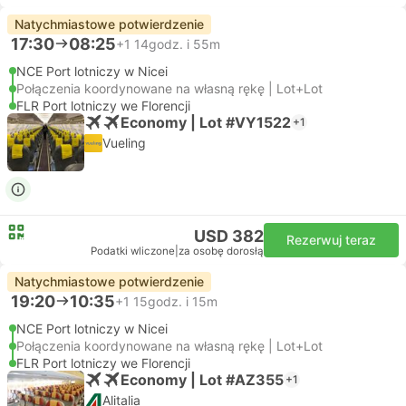
Natychmiastowe potwierdzenie
17:30
08:25
+1
14godz. i 55m
NCE Port lotniczy w Nicei
Połączenia koordynowane na własną rękę | Lot+Lot
FLR Port lotniczy we Florencji
Economy | Lot #VY1522
+1
Vueling
USD 382
Rezerwuj teraz
Podatki wliczone
|
za osobę dorosłą
Natychmiastowe potwierdzenie
19:20
10:35
+1
15godz. i 15m
NCE Port lotniczy w Nicei
Połączenia koordynowane na własną rękę | Lot+Lot
FLR Port lotniczy we Florencji
Economy | Lot #AZ355
+1
Alitalia