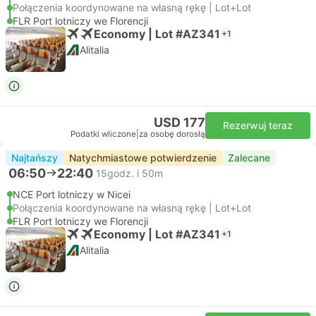
Połączenia koordynowane na własną rękę | Lot+Lot
FLR Port lotniczy we Florencji
Economy | Lot #AZ341
+1
Alitalia
USD 177
Rezerwuj teraz
Podatki wliczone
|
za osobę dorosłą
Najtańszy
Natychmiastowe potwierdzenie
Zalecane
06:50
22:40
15godz. i 50m
NCE Port lotniczy w Nicei
Połączenia koordynowane na własną rękę | Lot+Lot
FLR Port lotniczy we Florencji
Economy | Lot #AZ341
+1
Alitalia