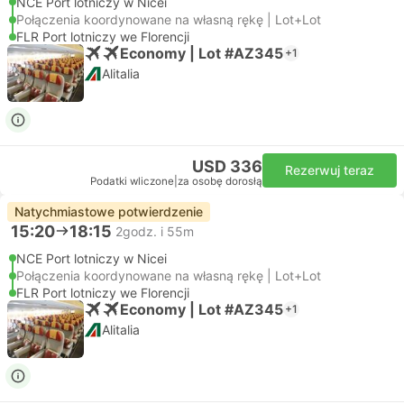
NCE Port lotniczy w Nicei
Połączenia koordynowane na własną rękę | Lot+Lot
FLR Port lotniczy we Florencji
Economy | Lot #AZ345
+1
Alitalia
USD 336
Rezerwuj teraz
Podatki wliczone
|
za osobę dorosłą
Natychmiastowe potwierdzenie
15:20
18:15
2godz. i 55m
NCE Port lotniczy w Nicei
Połączenia koordynowane na własną rękę | Lot+Lot
FLR Port lotniczy we Florencji
Economy | Lot #AZ345
+1
Alitalia