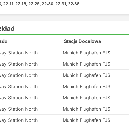
0, 22:11, 22:16, 22:25, 22:30, 22:31, 22:36
tów i klasy autobusów
zkład
autobusem jest to, że możesz niemal dostosować podróż
 komfortu. Różne klasy i typy autobusów zaspokajają
azdu
Stacja Docelowa
zdy standardowo oferują autobusy standardowej klasy.
 zwykłymi. To dobry wybór na krótsze wycieczki. Miejsca
way Station North
Munich Flughafen FJS
a dłuższe, jak i nocne przejazdy. Mogą oferować kuszetki
 czasami z wbudowanymi opcjami masażu, kocami, napojami
way Station North
Munich Flughafen FJS
obfitymi posiłkami na pokładzie lub podczas postojów na
way Station North
Munich Flughafen FJS
usami nocnymi pozwala zaoszczędzić na pokoju
jwiększy komfort podróży, należy rozsądnie wybrać klasę
way Station North
Munich Flughafen FJS
akie pokonujesz oraz rodzaju autokaru. Na niektóre, nawe
we pieniądze i wykupić miejsce w autobusie VIP,
way Station North
Munich Flughafen FJS
zasu niż podróżowanie standardowym autobusem.
y
way Station North
Munich Flughafen FJS
way Station North
Munich Flughafen FJS