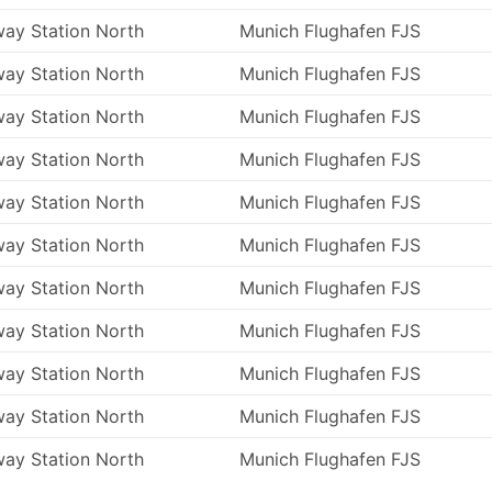
óżnych. Dojazd do takiego terminala może być
way Station North
Munich Flughafen FJS
 destynacjach obowiązują ograniczenia dotyczące wjazdu
 skorzystać ze specjalnych przewoźników, aby się tam
way Station North
Munich Flughafen FJS
onieważ ceny mogą być zawyżone. Oblicz dodatkowy czas
ach szczytu, zwłaszcza jeśli nie znasz sytuacji na drodze
way Station North
Munich Flughafen FJS
way Station North
Munich Flughafen FJS
portu, który kursuje częściej niż pociągi czy samoloty. 
tuacji drogowej, która czasami może być nieprzewidywalna
way Station North
Munich Flughafen FJS
itp. Dotyczy to zwłaszcza podróży w weekendy, w szczyc
o tym pamiętać i nie planować ciasnych połączeń.
way Station North
Munich Flughafen FJS
jpopularniejszych okresach może wymagać wcześniejszej
way Station North
Munich Flughafen FJS
st możliwe stawienie się na dworcu autobusowym i wskoczen
być wyprzedane, więc odpowiednio zorganizuj swoją podró
way Station North
Munich Flughafen FJS
way Station North
Munich Flughafen FJS
way Station North
Munich Flughafen FJS
way Station North
Munich Flughafen FJS