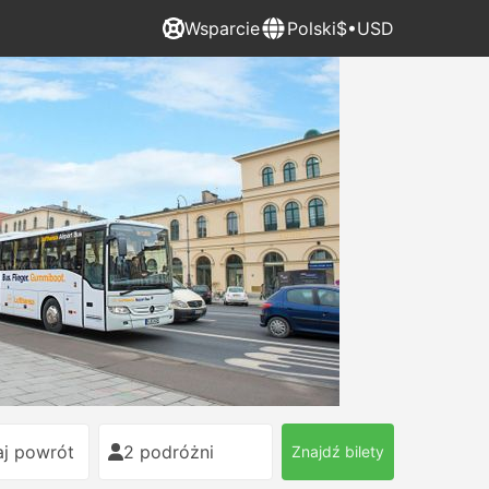
Wsparcie
Polski
$•USD
j powrót
2 podróżni
Znajdź bilety