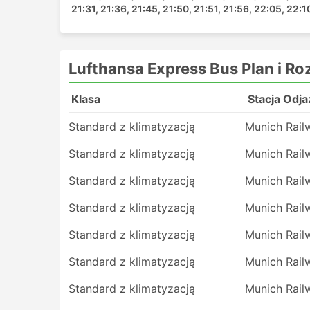
21:31, 21:36, 21:45, 21:50, 21:51, 21:56, 22:05, 22:1
Monachium - Monachium
Lufthansa Express Bus Ceny bie
Lufthansa Express Bus Plan i Ro
Jedną z najlepszych rzeczy w podróżowaniu 
do swoich wymagań w zakresie prywatności i
Klasa
Stacja Odj
różne potrzeby podróżnych. Najtańsze przeja
Można je nazwać lokalnymi, ekspresowymi lub
Standard z klimatyzacją
Munich Rail
sypialne lub autokary VIP są dobre zarówno n
lub szerokie, miękkie rozkładane siedzenia,
Standard z klimatyzacją
Munich Rail
bezalkoholowymi i przekąskami lub bardziej 
Standard z klimatyzacją
Munich Rail
toaletę lub tankowanie. Podróżowanie autob
hotelowym, jednak aby zapewnić sobie jak na
Standard z klimatyzacją
Munich Rail
autobusu. Ceny zawsze zależą od odległości j
krótsze wyjazdy warto zainwestować dodatko
Standard z klimatyzacją
Munich Rail
ponieważ zaoszczędzi to dwa razy więcej c
Podróż autobusem: wady i zalet
Standard z klimatyzacją
Munich Rail
Standard z klimatyzacją
Munich Rail
Zalety podróżowania autobusem