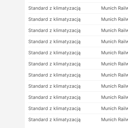
stwarzać dodatkowe wyzwania dla podr
Standard z klimatyzacją
Munich Rail
problematyczny, ponieważ w niektórych
samochodów na terminal i trzeba będzie
Standard z klimatyzacją
Munich Rail
dostać. Powoduje to wyższe koszty, p
również wtedy gdy podróżujesz w godzin
Standard z klimatyzacją
Munich Rail
punkcie początkowym.
Standard z klimatyzacją
Munich Rail
Autobusy to prawdopodobnie środek trans
one w dużym stopniu uzależnione od sy
Standard z klimatyzacją
Munich Rail
wypadków, robót drogowych, objazdów 
sezonu lub w święta państwowe. Należy 
Standard z klimatyzacją
Munich Rail
Podróż na niektórych trasach lub w na
Standard z klimatyzacją
Munich Rail
rezerwacji. Pamiętaj, że nie zawsze je
do następnego autobusu – bilety mogą 
Standard z klimatyzacją
Munich Rail
Standard z klimatyzacją
Munich Rail
Standard z klimatyzacją
Munich Rail
Standard z klimatyzacją
Munich Rail