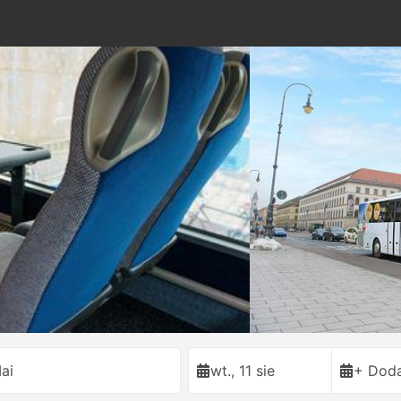
ai
wt., 11 sie
+ Doda