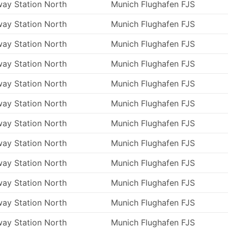
way Station North
Munich Flughafen FJS
ię do miejsc, które nie mają połączenia koleją ani
sto prawie cały kraj, a ich trasy są dobrze ugruntowane.
way Station North
Munich Flughafen FJS
m, a czasami koleją, podróż autobusem nie wymaga
way Station North
Munich Flughafen FJS
żym wyprzedzeniem. Odprawa, nawet na trasach
asu. Limity bagażu są zazwyczaj bardzo przyjazne dla
way Station North
Munich Flughafen FJS
gaż, jeśli ustalono limity, zwykle nie jest bardzo wysoka.
way Station North
Munich Flughafen FJS
równaniu z biletami lotniczymi lub szybkimi pociągami.
 wszystkich kieszeni. Tańsze standardowe opcje mogą być
way Station North
Munich Flughafen FJS
ego komfortu, ale są akceptowalne i doprowadzą Cię do cel
anki toaletowe oraz przekąski, woda, a czasami kosmetyki 
way Station North
Munich Flughafen FJS
.
óre autokary klasy VIP oferują fotele porównywalne z klasą
way Station North
Munich Flughafen FJS
i rozkładanymi siedzeniami, kocami, mniejszą liczbą
way Station North
Munich Flughafen FJS
 które uczynią Twoją podróż przyjemną.
way Station North
Munich Flughafen FJS
way Station North
Munich Flughafen FJS
ymiastowych są bardzo często zlokalizowane poza miaste
way Station North
Munich Flughafen FJS
busy mogły omijać miejskie korki. Niestety, może to równi