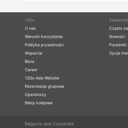
12Go
Zawartoś
O nas
Często z
Warunki korzystania
Nowości
Polityka prywatności
Poradniki
Wsparcie
Opcje tra
Biura
Career
12Go Asia Website
Rezerwacje grupowe
Operatorzy
Bilety kolejowe
Regions and Countries