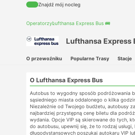
Znajdź mój nocleg
Operatorzy
Lufthansa Express Bus 🚌
Lufthansa Express 
O przewoźniku
Popularne Trasy
Stacje
O Lufthansa Express Bus
Autobus to wygodny sposób podróżowania be
sąsiedniego miasta oddalonego o kilka godzin,
Niezależnie od Twojego budżetu, autobusy z
najbardziej przystępną cenę biletu dla podró
wydania. Opcje VIP są skierowane do tych, k
do autobusu, upewnij się, że to rodzaj usług
długodystansowych poszukaj autokaru VIP lub