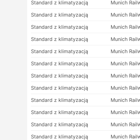
Standard z klimatyzacją
Munich Rail
Autobus to najlepszy wybór, aby dostać s
Standard z klimatyzacją
samolotami. Sieć autobusów obejmuje czę
Munich Rail
W przeciwieństwie do podróży samolote
Standard z klimatyzacją
Munich Rail
przybycia na dworzec autobusowy z du
międzynarodowych, nie zajmuje dużo cz
Standard z klimatyzacją
Munich Rail
podróżujących, a opłata za dodatkowy ba
Standard z klimatyzacją
Munich Rail
Bilety autobusowe mogą być tańsze w po
Zawsze istnieje wybór klas biletów dla
Standard z klimatyzacją
Munich Rail
nieco wolniejsze i nie oferują najwyższ
Na dłuższych trasach toalety lub przyst
Standard z klimatyzacją
Munich Rail
koce są prawie zawsze wliczone w cenę
Jeśli jesteś gotowy wydać więcej, niekt
Standard z klimatyzacją
Munich Rail
biznes w samolocie z szerokimi, miękkim
Standard z klimatyzacją
Munich Rail
pasażerów i wieloma innymi dodatkami,
Standard z klimatyzacją
Munich Rail
Wady podróżowania autobusem
Standard z klimatyzacją
Munich Rail
Nowsze terminale dla autobusów międz
Standard z klimatyzacją
Munich Rail
w pobliżu większych autostrad, aby auto