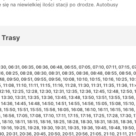
ię na niewielkiej ilości stacji po drodze. Autobusy
h mogą okazać się akceptowalnym wyborem na krótsze
ą najlepszym zakupem. Przed wyjazdem zapoznaj się z
ych tras jest obsługiwanych przez autobusy nocne, a
a do spania na takie podróże. Dokonaj rezerwacji online
 Trasy
. W wyborze najlepszego biletu i klasy autokaru pomogą
e przystanki
30, 06:31, 06:35, 06:36, 06:48, 06:55, 07:05, 07:10, 07:11, 07:15, 0
16, 08:25, 08:28, 08:30, 08:31, 08:35, 08:36, 08:48, 08:55, 08:56, 
8, 09:50, 09:51, 09:55, 09:56, 10:08, 10:10, 10:15, 10:16, 10:25, 10:
11:08, 11:10, 11:11, 11:15, 11:16, 11:28, 11:30, 11:31, 11:35, 11:36, 11:
, 12:16, 12:25, 12:28, 12:30, 12:31, 12:35, 12:36, 12:45, 12:48, 12:50, 
, 13:30, 13:31, 13:35, 13:36, 13:45, 13:48, 13:50, 13:51, 13:55, 13:56,
, 14:36, 14:45, 14:48, 14:50, 14:51, 14:55, 14:56, 15:05, 15:08, 15:10, 
, 15:50, 15:51, 15:55, 15:56, 16:05, 16:08, 16:10, 16:11, 16:15, 16:16,
 16:56, 17:05, 17:08, 17:10, 17:11, 17:15, 17:16, 17:25, 17:28, 17:30, 1
ierunki
, 18:10, 18:11, 18:15, 18:16, 18:25, 18:28, 18:30, 18:31, 18:35, 18:36,
, 19:16, 19:25, 19:28, 19:30, 19:31, 19:35, 19:36, 19:45, 19:48, 19:50,
lu trasach, a oto lista najpopularniejszych z nich:
0, 20:31, 20:36, 20:45, 20:50, 20:51, 20:56, 21:05, 21:10, 21:11, 21: