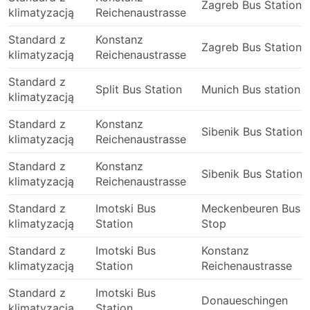
Zagreb Bus Station
klimatyzacją
Reichenaustrasse
woda, a czasami kosmetyki i koce są prawie
zawsze wliczone w cenę.
Standard z
Konstanz
Jeśli jesteś gotowy wydać więcej, niektóre
Zagreb Bus Station
klimatyzacją
Reichenaustrasse
autokary klasy VIP oferują fotele porównywalne z
klasą biznes w samolocie z szerokimi, miękkimi
Standard z
Split Bus Station
Munich Bus station
rozkładanymi siedzeniami, kocami, mniejszą
klimatyzacją
liczbą pasażerów i wieloma innymi dodatkami,
które uczynią Twoją podróż przyjemną.
Standard z
Konstanz
Sibenik Bus Station
klimatyzacją
Reichenaustrasse
Wady podróżowania autobusem
Standard z
Konstanz
Sibenik Bus Station
klimatyzacją
Reichenaustrasse
Nowsze terminale dla autobusów
międzymiastowych są bardzo często
Standard z
Imotski Bus
Meckenbeuren Bus
zlokalizowane poza miastem, w pobliżu
klimatyzacją
Station
Stop
większych autostrad, aby autobusy mogły omijać
miejskie korki. Niestety, może to również
Standard z
Imotski Bus
Konstanz
stwarzać dodatkowe wyzwania dla podróżnych.
klimatyzacją
Station
Reichenaustrasse
Dojazd do takiego terminala może być
Standard z
Imotski Bus
problematyczny, ponieważ w niektórych
Donaueschingen
klimatyzacją
Station