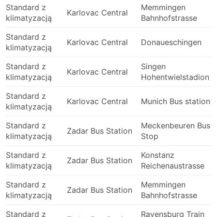
jest możliwe stawienie się na dworcu
Standard z
Memmingen
autobusowym i wskoczenie do następnego
Karlovac Central
klimatyzacją
Bahnhofstrasse
autobusu – bilety mogą być wyprzedane, więc
odpowiednio zorganizuj swoją podróż.
Standard z
Karlovac Central
Donaueschingen
klimatyzacją
Standard z
Singen
Karlovac Central
klimatyzacją
Hohentwielstadion
Standard z
Karlovac Central
Munich Bus station
klimatyzacją
Standard z
Meckenbeuren Bus
Zadar Bus Station
klimatyzacją
Stop
Standard z
Konstanz
Zadar Bus Station
klimatyzacją
Reichenaustrasse
Standard z
Memmingen
Zadar Bus Station
klimatyzacją
Bahnhofstrasse
Standard z
Ravensburg Train