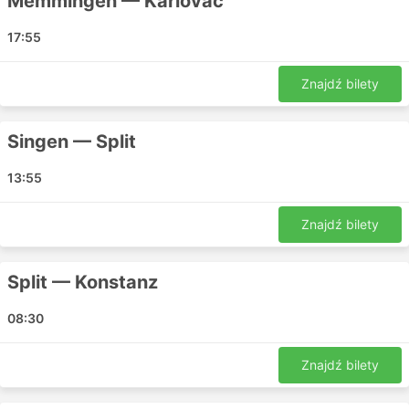
Memmingen — Karlovac
Imotski - Monachium
17:55
Trogir - Monachium
Zagrzeb - Memmingen
Znajdź bilety
Konstanz - Zadar
Karlovac - Insel Mainau
Split - Konstanz
Singen — Split
Zagrzeb - Lindau
13:55
Freiburg - Imotski
Zadar - Meersburg
Znajdź bilety
Szybenik - Rottweil
Karlovac - Memmingen
Monachium - Karlovac
Split — Konstanz
Ravensburg - Zadar
08:30
Singen - Karlovac
Zagrzeb - Insel Mainau
Znajdź bilety
Memmingen - Szybenik
Rottweil - Szybenik