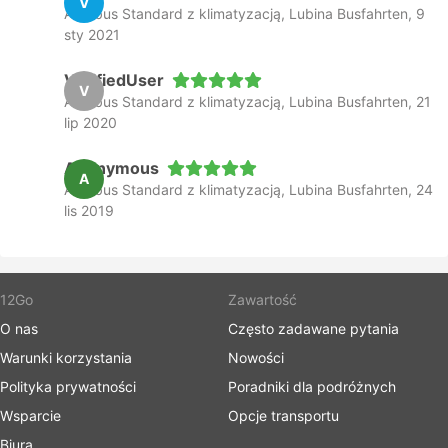
V
Autobus Standard z klimatyzacją, Lubina Busfahrten, 9
sty 2021
VerifiedUser
V
Autobus Standard z klimatyzacją, Lubina Busfahrten, 21
lip 2020
Anonymous
A
Autobus Standard z klimatyzacją, Lubina Busfahrten, 24
lis 2019
12Go
Zawartość
O nas
Często zadawane pytania
Warunki korzystania
Nowości
Polityka prywatności
Poradniki dla podróżnych
Wsparcie
Opcje transportu
Biura