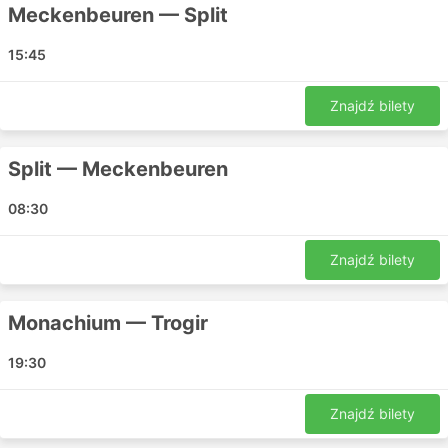
Zagrzeb - Meersburg
Meckenbeuren — Split
Konstanz - Zagrzeb
15:45
Zadar - Lindau
Szybenik - Insel Mainau
Znajdź bilety
Memmingen - Zadar
Zadar - Insel Mainau
Split — Meckenbeuren
Szybenik - Lindau
Split - Singen
08:30
Ravensburg - Szybenik
Karlovac - Rottweil
Znajdź bilety
Szybenik - Black Forest
Ravensburg - Zagrzeb
Monachium — Trogir
Zagrzeb - Freiburg
Split - Ravensburg
19:30
Zadar - Black Forest
Zadar - Memmingen
Znajdź bilety
Konstanz - Szybenik