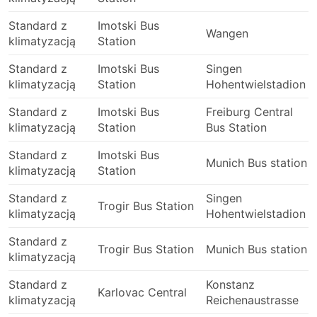
destynacjach obowiązują ograniczenia dotyczące
wjazdu samochodów na terminal i trzeba będzie
Standard z
Imotski Bus
skorzystać ze specjalnych przewoźników, aby się
Wangen
klimatyzacją
Station
tam dostać. Powoduje to wyższe koszty,
ponieważ ceny mogą być zawyżone. Oblicz
Standard z
Imotski Bus
Singen
dodatkowy czas również wtedy gdy podróżujesz
klimatyzacją
Station
Hohentwielstadion
w godzinach szczytu, zwłaszcza jeśli nie znasz
sytuacji na drodze w punkcie początkowym.
Standard z
Imotski Bus
Freiburg Central
klimatyzacją
Station
Bus Station
Autobusy to prawdopodobnie środek transportu,
który kursuje częściej niż pociągi czy samoloty.
Standard z
Imotski Bus
Są one w dużym stopniu uzależnione od sytuacji
Munich Bus station
klimatyzacją
Station
drogowej, która czasami może być
nieprzewidywalna – wypadków, robót drogowych,
Standard z
Singen
objazdów itp. Dotyczy to zwłaszcza podróży w
Trogir Bus Station
klimatyzacją
Hohentwielstadion
weekendy, w szczycie sezonu lub w święta
państwowe. Należy o tym pamiętać i nie
Standard z
Trogir Bus Station
Munich Bus station
planować ciasnych połączeń.
klimatyzacją
Podróż na niektórych trasach lub w
Standard z
Konstanz
najpopularniejszych okresach może wymagać
Karlovac Central
klimatyzacją
Reichenaustrasse
wcześniejszej rezerwacji. Pamiętaj, że nie zawsze