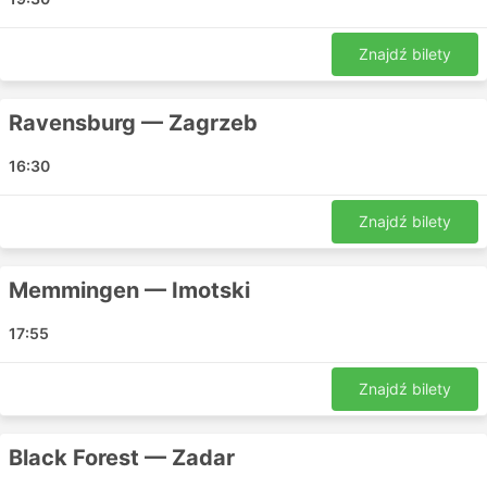
Zagreb Bus Station
Munich Bus station
Znajdź bilety
Konstanz Central
Friedrichshafen Colsmanstrasse
Ravensburg — Zagrzeb
Lubina Busfahrten Topowe kierunki
16:30
Autobusy Lubina Busfahrten kursują na wielu trasach, a
oto lista najpopularniejszych z nich:
Znajdź bilety
Monachium - Zagrzeb
Memmingen — Imotski
Monachium - Split
Monachium - Szybenik
17:55
Insel Mainau - Zagrzeb
Insel Mainau - Szybenik
Znajdź bilety
Split - Monachium
Lindau - Zagrzeb
Black Forest — Zadar
Imotski - Lindau