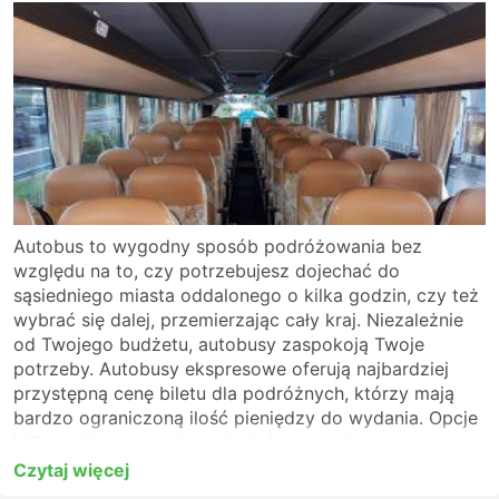
Autobus to wygodny sposób podróżowania bez
względu na to, czy potrzebujesz dojechać do
sąsiedniego miasta oddalonego o kilka godzin, czy też
wybrać się dalej, przemierzając cały kraj. Niezależnie
od Twojego budżetu, autobusy zaspokoją Twoje
potrzeby. Autobusy ekspresowe oferują najbardziej
przystępną cenę biletu dla podróżnych, którzy mają
bardzo ograniczoną ilość pieniędzy do wydania. Opcje
VIP są skierowane do tych, którzy nie chcą
rezygnować z komfortu. Zanim wsiądziesz do
Czytaj więcej
autobusu, upewnij się, że to rodzaj usługi, który