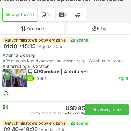
Wszystko
20
17
2
1
Zalecane
Filtry
Natychmiastowe potwierdzenie
Zalecane
01:10
15:15
14godz. i 5m
Vienna Erdberg
Połączenia koordynowane na własną rękę | Autobus+Autobus
Strasbourg Bus Station
Standard | Autobus
+1
3.8
FlixBus
USD 85
Rezerwuj teraz
Podatki wliczone
|
za osobę dorosłą
Natychmiastowe potwierdzenie
Zalecane
02:40
19:20
16godz. i 40m