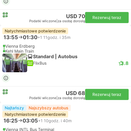
USD 70
Rezerwuj teraz
Podatki wliczone
|
za osobę dorosłą
Natychmiastowe potwierdzenie
13:55
01:30
+1
11godz. i 35m
Vienna Erdberg
Kehl Main Train
Standard | Autobus
3.8
FlixBus
USD 68
Rezerwuj teraz
Podatki wliczone
|
za osobę dorosłą
Najtańszy
Najszybszy autobus
Natychmiastowe potwierdzenie
16:25
03:05
+1
10godz. i 40m
Vienna INTL Bus Terminal