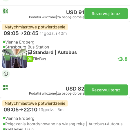
USD 91
Rezerwuj teraz
Podatki wliczone
|
za osobę dorosłą
Natychmiastowe potwierdzenie
09:05
20:45
11godz. i 40m
Vienna Erdberg
Strasbourg Bus Station
Standard | Autobus
3.8
FlixBus
USD 82
Rezerwuj teraz
Podatki wliczone
|
za osobę dorosłą
Natychmiastowe potwierdzenie
09:05
22:10
13godz. i 5m
Vienna Erdberg
Połączenia koordynowane na własną rękę | Autobus+Autobus
Kehl Main Train