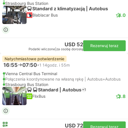
Strasbourg Bus Station
Standard z klimatyzacją | Autobus
4.0
Blablacar Bus
USD 52
Rezerwuj teraz
Podatki wliczone
|
za osobę dorosłą
Natychmiastowe potwierdzenie
16:55
07:50
+1
14godz. i 55m
Vienna Central Bus Terminal
Połączenia koordynowane na własną rękę | Autobus+Autobus
Strasbourg Bus Station
Standard | Autobus
+1
3.8
FlixBus
USD 72
Rezerwuj teraz