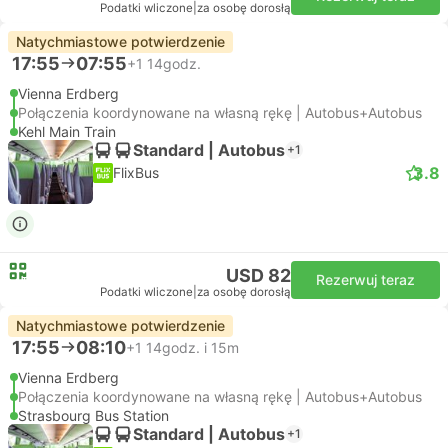
Podatki wliczone
|
za osobę dorosłą
Natychmiastowe potwierdzenie
17:55
07:55
+1
14godz.
Vienna Erdberg
Połączenia koordynowane na własną rękę | Autobus+Autobus
Kehl Main Train
Standard | Autobus
+1
3.8
FlixBus
USD 82
Rezerwuj teraz
Podatki wliczone
|
za osobę dorosłą
Natychmiastowe potwierdzenie
17:55
08:10
+1
14godz. i 15m
Vienna Erdberg
Połączenia koordynowane na własną rękę | Autobus+Autobus
Strasbourg Bus Station
Standard | Autobus
+1