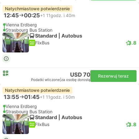
Natychmiastowe potwierdzenie
12:45
00:25
+1
11godz. i 40m
Vienna Erdberg
Strasbourg Bus Station
Standard | Autobus
3.8
FlixBus
USD 70
Rezerwuj teraz
Podatki wliczone
|
za osobę dorosłą
Natychmiastowe potwierdzenie
13:55
01:45
+1
11godz. i 50m
Vienna Erdberg
Strasbourg Bus Station
Standard | Autobus
3.8
FlixBus