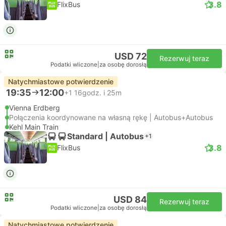
3.8
FlixBus
USD 72
Rezerwuj teraz
Podatki wliczone
|
za osobę dorosłą
Natychmiastowe potwierdzenie
19:35
12:00
+1
16godz. i 25m
Vienna Erdberg
Połączenia koordynowane na własną rękę | Autobus+Autobus
Kehl Main Train
Standard | Autobus
+1
3.8
FlixBus
USD 84
Rezerwuj teraz
Podatki wliczone
|
za osobę dorosłą
Natychmiastowe potwierdzenie