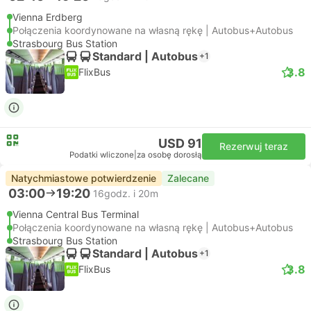
Vienna Erdberg
Połączenia koordynowane na własną rękę | Autobus+Autobus
Strasbourg Bus Station
Standard | Autobus
+1
3.8
FlixBus
USD 91
Rezerwuj teraz
Podatki wliczone
|
za osobę dorosłą
Natychmiastowe potwierdzenie
Zalecane
03:00
19:20
16godz. i 20m
Vienna Central Bus Terminal
Połączenia koordynowane na własną rękę | Autobus+Autobus
Strasbourg Bus Station
Standard | Autobus
+1
3.8
FlixBus