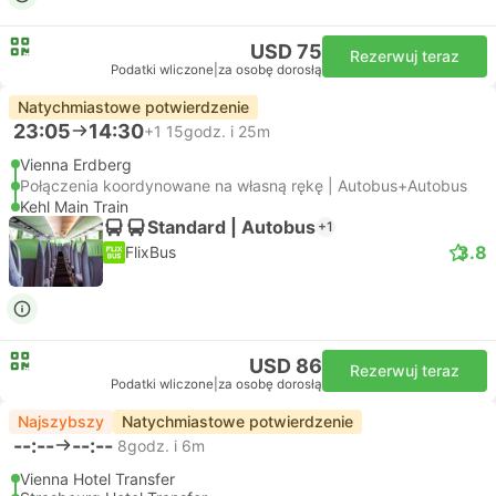
USD 75
Rezerwuj teraz
Podatki wliczone
|
za osobę dorosłą
Natychmiastowe potwierdzenie
23:05
14:30
+1
15godz. i 25m
Vienna Erdberg
Połączenia koordynowane na własną rękę | Autobus+Autobus
Kehl Main Train
Standard | Autobus
+1
3.8
FlixBus
USD 86
Rezerwuj teraz
Podatki wliczone
|
za osobę dorosłą
Najszybszy
Natychmiastowe potwierdzenie
--:--
--:--
8godz. i 6m
Vienna Hotel Transfer