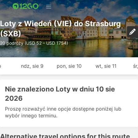
Loty z Wiedeń (VIE) do Strasburg
(SXB)
20 podróży (USD 52 – USD 1754)
o
ndz, sie 9
pon, sie 10
wt, sie 11
śr
Nie znaleziono Loty w dniu 10 sie
2026
Proszę rozważyć inne opcje dostępne poniżej lub
wybór innego terminu.
Alternative travel options for this route