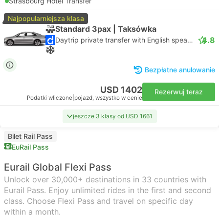
Strasbourg Hotel Transfer
Najpopularniejsza klasa
Standard 3pax | Taksówka
4.8
Daytrip private transfer with English speaking driver
Bezpłatne anulowanie
USD 1402
Rezerwuj teraz
Podatki wliczone
|
pojazd, wszystko w cenie
jeszcze 3 klasy od USD 1661
Bilet Rail Pass
EuRail Pass
Eurail Global Flexi Pass
Unlock over 30,000+ destinations in 33 countries with
Eurail Pass. Enjoy unlimited rides in the first and second
class. Choose Flexi Pass and travel on specific day
within a month.