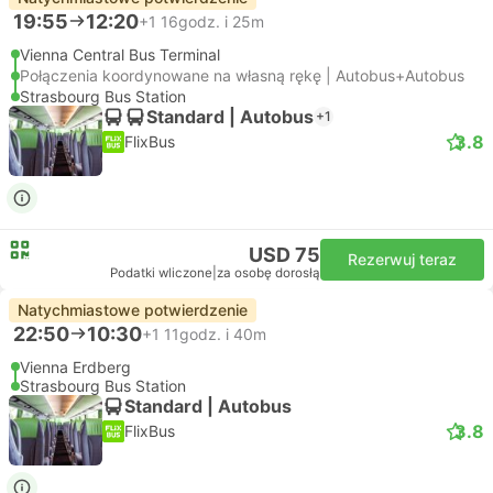
19:55
12:20
+1
16godz. i 25m
Vienna Central Bus Terminal
Połączenia koordynowane na własną rękę | Autobus+Autobus
Strasbourg Bus Station
Standard | Autobus
+1
3.8
FlixBus
USD 75
Rezerwuj teraz
Podatki wliczone
|
za osobę dorosłą
Natychmiastowe potwierdzenie
22:50
10:30
+1
11godz. i 40m
Vienna Erdberg
Strasbourg Bus Station
Standard | Autobus
3.8
FlixBus