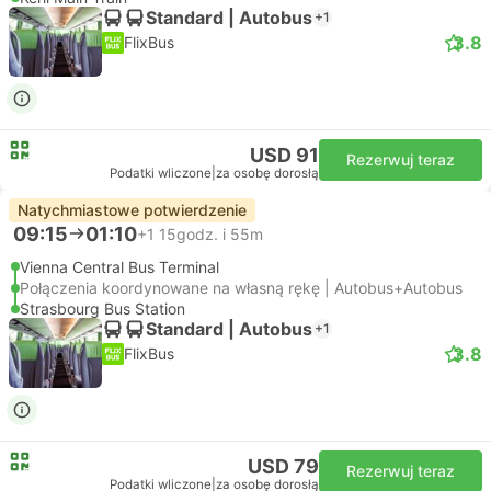
Standard | Autobus
+1
3.8
FlixBus
USD 91
Rezerwuj teraz
Podatki wliczone
|
za osobę dorosłą
Natychmiastowe potwierdzenie
09:15
01:10
+1
15godz. i 55m
Vienna Central Bus Terminal
Połączenia koordynowane na własną rękę | Autobus+Autobus
Strasbourg Bus Station
Standard | Autobus
+1
3.8
FlixBus
USD 79
Rezerwuj teraz
Podatki wliczone
|
za osobę dorosłą