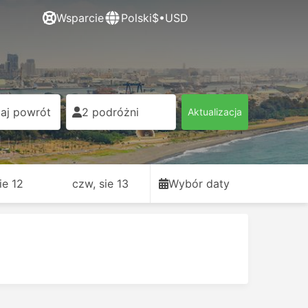
Wsparcie
Polski
$•USD
aj powrót
2 podróżni
Aktualizacja
sie 12
czw, sie 13
Wybór daty