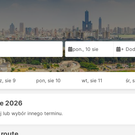
pon., 10 sie
+ Dod
z, sie 9
pon, sie 10
wt, sie 11
śr, 
ie 2026
 lub wybór innego terminu.
 route