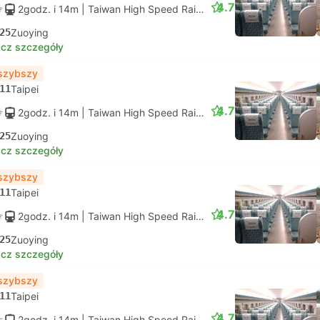
4.7
2godz. i 14m
| Taiwan High Speed Rail
|
Pociąg #829
|
Miejsce 
25
Zuoying
cz szczegóły
szybszy
11
Taipei
4.7
2godz. i 14m
| Taiwan High Speed Rail
|
Pociąg #833
|
Miejsce 
25
Zuoying
cz szczegóły
szybszy
11
Taipei
4.7
2godz. i 14m
| Taiwan High Speed Rail
|
Pociąg #837
|
Miejsce 
25
Zuoying
cz szczegóły
szybszy
11
Taipei
4.7
2godz. i 14m
| Taiwan High Speed Rail
|
Pociąg #841
|
Miejsce 