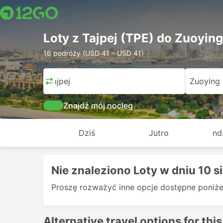
Loty z Tajpej (TPE) do Zuoying
16 podróży (USD 41 – USD 41)
Tajpej
Zuoying
Znajdź mój nocleg
Dziś
Jutro
nd
Nie znaleziono Loty w dniu 10 s
Proszę rozważyć inne opcje dostępne poniżej
Alternative travel options for this