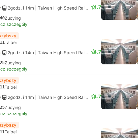
4.7
2godz. i 14m
| Taiwan High Speed Rail
|
Pociąg #803
|
Miejsce 
40
Zuoying
cz szczegóły
szybszy
11
Taipei
4.7
2godz. i 14m
| Taiwan High Speed Rail
|
Pociąg #805
|
Miejsce 
25
Zuoying
cz szczegóły
szybszy
11
Taipei
4.7
2godz. i 14m
| Taiwan High Speed Rail
|
Pociąg #809
|
Miejsce 
25
Zuoying
cz szczegóły
szybszy
11
Taipei