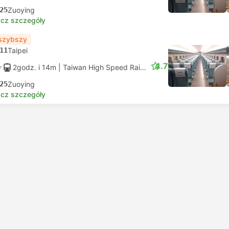
25
Zuoying
cz szczegóły
szybszy
11
Taipei
4.7
2godz. i 14m
| Taiwan High Speed Rail
|
Pociąg #861
|
Miejsce 
25
Zuoying
cz szczegóły