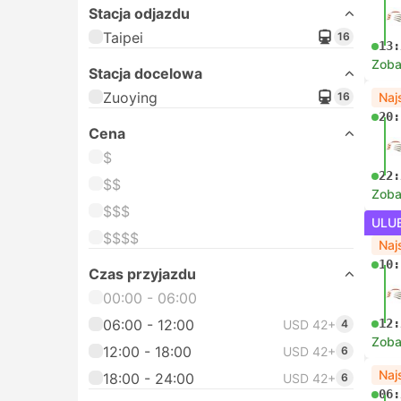
Stacja odjazdu
Taipei
16
13:
Zoba
Stacja docelowa
Zuoying
16
Naj
20:
Cena
$
22:
$$
Zoba
$$$
ULU
$$$$
Naj
10:
Czas przyjazdu
00:00 - 06:00
06:00 - 12:00
12:
USD 42+
4
Zoba
12:00 - 18:00
USD 42+
6
Naj
18:00 - 24:00
USD 42+
6
06: