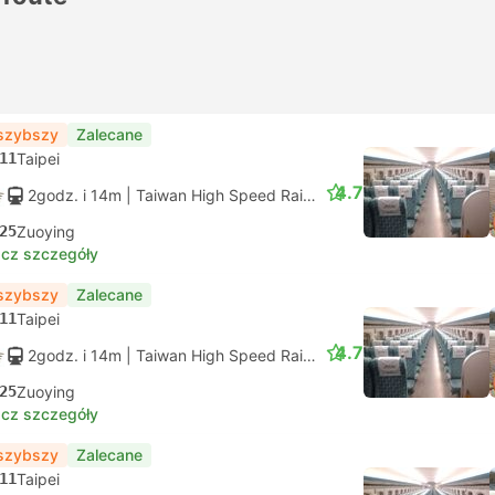
szybszy
Zalecane
11
Taipei
4.7
2godz. i 14m
| Taiwan High Speed Rail
|
Pociąg #813
|
Miejsce 
25
Zuoying
cz szczegóły
szybszy
Zalecane
11
Taipei
4.7
2godz. i 14m
| Taiwan High Speed Rail
|
Pociąg #825
|
Miejsce 
25
Zuoying
cz szczegóły
szybszy
Zalecane
11
Taipei