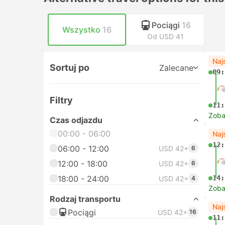
Pociągi
16
Wszystko
16
Od USD 41
Naj
Sortuj po
Zalecane
09:
Filtry
11:
Zoba
Czas odjazdu
00:00 - 06:00
Naj
12:
06:00 - 12:00
USD 42+
6
12:00 - 18:00
USD 42+
6
18:00 - 24:00
14:
USD 42+
4
Zoba
Rodzaj transportu
Naj
Pociągi
USD 42+
16
11: