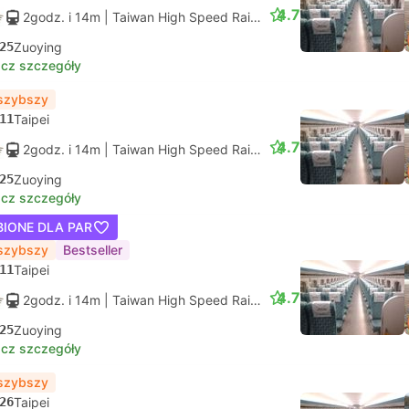
4.7
2godz. i 14m
| Taiwan High Speed Rail
|
Pociąg #821
|
Miejsce 
25
Zuoying
cz szczegóły
szybszy
11
Taipei
4.7
2godz. i 14m
| Taiwan High Speed Rail
|
Pociąg #857
|
Miejsce 
25
Zuoying
cz szczegóły
BIONE DLA PAR
szybszy
Bestseller
11
Taipei
4.7
2godz. i 14m
| Taiwan High Speed Rail
|
Pociąg #817
|
Miejsce 
25
Zuoying
cz szczegóły
szybszy
26
Taipei