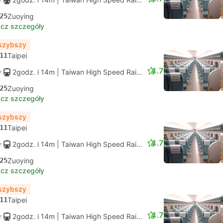
25
Zuoying
cz szczegóły
szybszy
11
Taipei
4.7
2godz. i 14m
| Taiwan High Speed Rail
|
Pociąg #845
|
Miejsce 
25
Zuoying
cz szczegóły
szybszy
11
Taipei
4.7
2godz. i 14m
| Taiwan High Speed Rail
|
Pociąg #849
|
Miejsce 
25
Zuoying
cz szczegóły
szybszy
11
Taipei
4.7
2godz. i 14m
| Taiwan High Speed Rail
|
Pociąg #853
|
Miejsce 