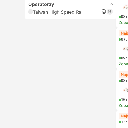
Operatorzy
Taiwan High Speed Rail
16
08:
Zoba
Naj
07:
09:
Zoba
Naj
08:
10:
Zoba
Naj
13: