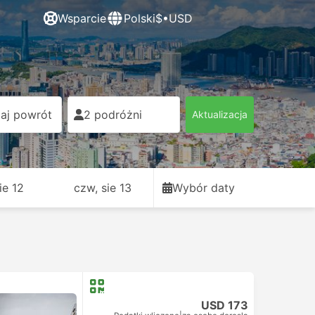
Wsparcie
Polski
$•USD
aj powrót
2 podróżni
Aktualizacja
sie 12
czw, sie 13
Wybór daty
USD 173