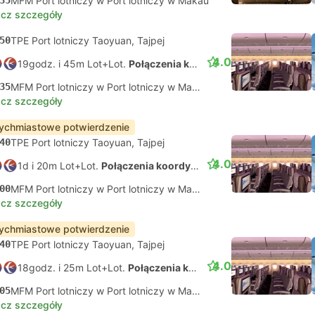
35
MFM Port lotniczy w Port lotniczy w Makau
cz szczegóły
50
TPE Port lotniczy Taoyuan, Tajpej
4.0
19godz. i 45m Lot+Lot.
Połączenia koordynowane na własną rękę
35
MFM Port lotniczy w Port lotniczy w Makau
cz szczegóły
ychmiastowe potwierdzenie
40
TPE Port lotniczy Taoyuan, Tajpej
4.0
1d i 20m Lot+Lot.
Połączenia koordynowane na własną rękę
00
MFM Port lotniczy w Port lotniczy w Makau
cz szczegóły
ychmiastowe potwierdzenie
40
TPE Port lotniczy Taoyuan, Tajpej
4.0
18godz. i 25m Lot+Lot.
Połączenia koordynowane na własną rękę
05
MFM Port lotniczy w Port lotniczy w Makau
cz szczegóły