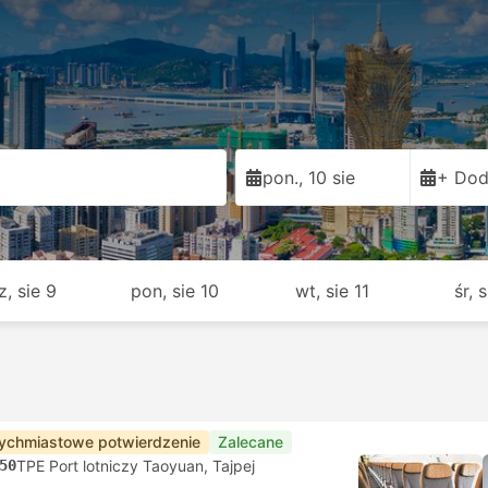
pon., 10 sie
+ Dod
z, sie 9
pon, sie 10
wt, sie 11
śr, 
ychmiastowe potwierdzenie
Zalecane
50
TPE Port lotniczy Taoyuan, Tajpej