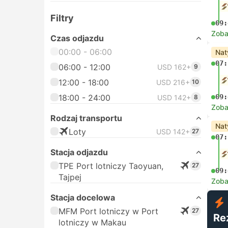
Filtry
09:
Zoba
Czas odjazdu
00:00 - 06:00
Nat
07:
06:00 - 12:00
USD 162+
9
12:00 - 18:00
USD 216+
10
18:00 - 24:00
09:
USD 142+
8
Zoba
Rodzaj transportu
Nat
Loty
USD 142+
27
07:
Stacja odjazdu
TPE Port lotniczy Taoyuan,
27
09:
Tajpej
Zoba
Stacja docelowa
MFM Port lotniczy w Port
27
Re
lotniczy w Makau