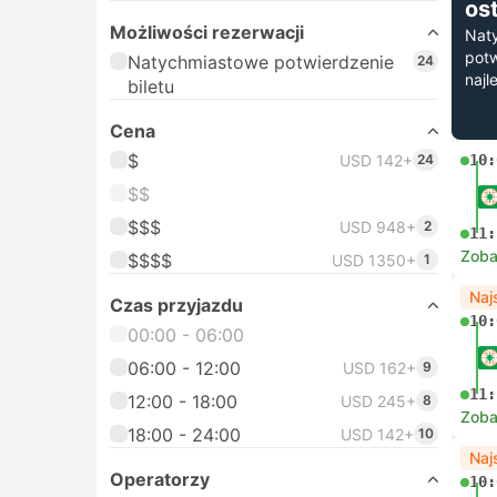
os
Możliwości rezerwacji
Nat
potw
Natychmiastowe potwierdzenie
24
najl
biletu
Cena
$
USD 142+
24
10:
$$
$$$
USD 948+
2
11:
Zoba
$$$$
USD 1350+
1
Naj
Czas przyjazdu
10:
00:00 - 06:00
06:00 - 12:00
USD 162+
9
11:
12:00 - 18:00
USD 245+
8
Zoba
18:00 - 24:00
USD 142+
10
Naj
Operatorzy
10: