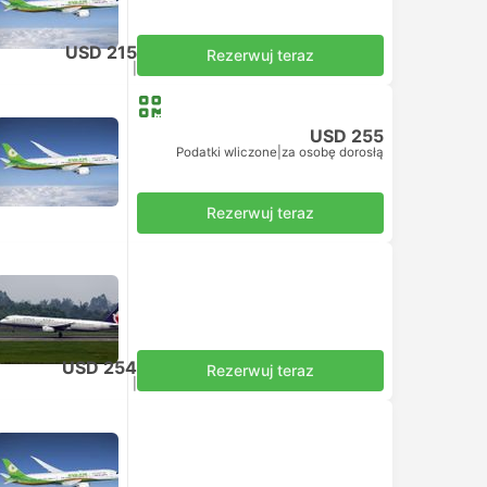
USD 215
Rezerwuj teraz
Podatki wliczone
|
za osobę dorosłą
USD 255
Podatki wliczone
|
za osobę dorosłą
Rezerwuj teraz
USD 254
Rezerwuj teraz
Podatki wliczone
|
za osobę dorosłą