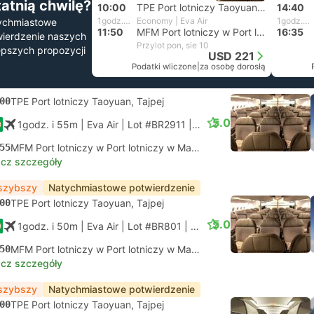
tatnią chwilę?
10:00
TPE Port lotniczy Taoyuan, Tajpej
14:40
1godz. i 50m
Economy | Eva Air
1godz. i 55m
ychmiastowe
11:50
MFM Port lotniczy w Port lotniczy w Makau
16:35
ierdzenie naszych
Przylot pon, sie 10
epszych propozycji
USD 221
Podatki wliczone
|
za osobę dorosłą
00
TPE Port lotniczy Taoyuan, Tajpej
5.0
1godz. i 55m
| Eva Air
|
Lot #BR2911
|
Economy
55
MFM Port lotniczy w Port lotniczy w Makau
cz szczegóły
szybszy
Natychmiastowe potwierdzenie
00
TPE Port lotniczy Taoyuan, Tajpej
5.0
1godz. i 50m
| Eva Air
|
Lot #BR801
|
Economy
50
MFM Port lotniczy w Port lotniczy w Makau
cz szczegóły
szybszy
Natychmiastowe potwierdzenie
00
TPE Port lotniczy Taoyuan, Tajpej