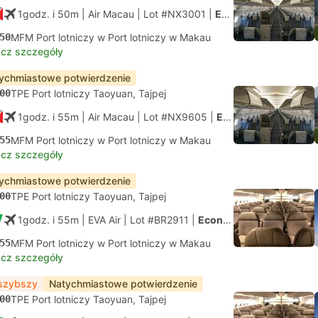
1godz. i 50m
| Air Macau
|
Lot #NX3001
|
Economy
50
MFM Port lotniczy w Port lotniczy w Makau
cz szczegóły
ychmiastowe potwierdzenie
00
TPE Port lotniczy Taoyuan, Tajpej
1godz. i 55m
| Air Macau
|
Lot #NX9605
|
Economy
55
MFM Port lotniczy w Port lotniczy w Makau
cz szczegóły
ychmiastowe potwierdzenie
00
TPE Port lotniczy Taoyuan, Tajpej
1godz. i 55m
| EVA Air
|
Lot #BR2911
|
Economy
55
MFM Port lotniczy w Port lotniczy w Makau
cz szczegóły
szybszy
Natychmiastowe potwierdzenie
00
TPE Port lotniczy Taoyuan, Tajpej