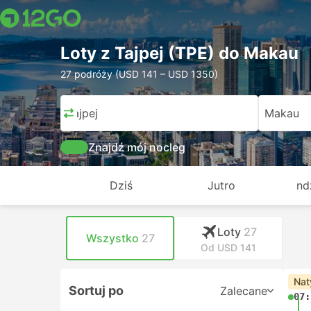
Loty z Tajpej (TPE) do Makau
27 podróży (USD 141 – USD 1350)
Tajpej
Makau
Znajdź mój nocleg
Dziś
Jutro
nd
Loty
27
Wszystko
27
Od USD 141
Nat
Sortuj po
Zalecane
07: