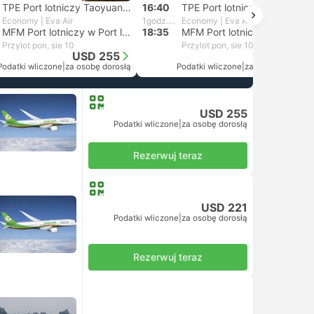
TPE Port lotniczy Taoyuan, Tajpej
16:40
TPE Port lotniczy Taoyuan, Tajpej
Economy | Eva Air
1godz. i 55m
Economy | Eva Air
MFM Port lotniczy w Port lotniczy w Makau
18:35
MFM Port lotniczy w Port lotniczy w Makau
Przylot pon, sie 10
Przylot pon, sie 10
USD 255
USD 221
Podatki wliczone
|
za osobę dorosłą
Podatki wliczone
|
za osobę dorosłą
USD 255
Podatki wliczone
|
za osobę dorosłą
Rezerwuj teraz
USD 221
Podatki wliczone
|
za osobę dorosłą
Rezerwuj teraz