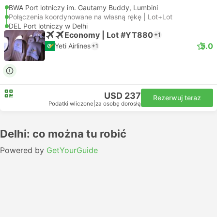
BWA Port lotniczy im. Gautamy Buddy, Lumbini
Połączenia koordynowane na własną rękę | Lot+Lot
DEL Port lotniczy w Delhi
Economy | Lot #YT880
+1
5.0
Yeti Airlines
+1
USD 237
Rezerwuj teraz
Podatki wliczone
|
za osobę dorosłą
Delhi: co można tu robić
Powered by
GetYourGuide