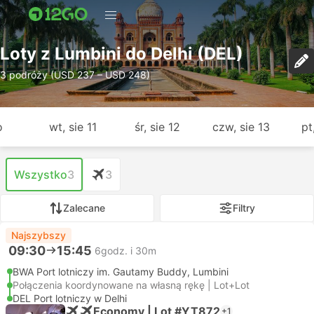
Loty z Lumbini do Delhi (DEL)
3 podróży (USD 237 – USD 248)
o
wt, sie 11
śr, sie 12
czw, sie 13
pt
Wszystko
3
3
Zalecane
Filtry
Najszybszy
09:30
15:45
6godz. i 30m
BWA Port lotniczy im. Gautamy Buddy, Lumbini
Połączenia koordynowane na własną rękę | Lot+Lot
DEL Port lotniczy w Delhi
Economy | Lot #YT872
+1