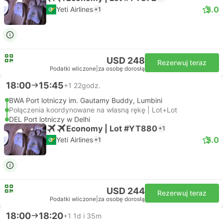
5.0
Yeti Airlines
+1
USD 248
Rezerwuj teraz
Podatki wliczone
|
za osobę dorosłą
18:00
15:45
+1
22godz.
BWA Port lotniczy im. Gautamy Buddy, Lumbini
Połączenia koordynowane na własną rękę | Lot+Lot
DEL Port lotniczy w Delhi
Economy | Lot #YT880
+1
5.0
Yeti Airlines
+1
USD 244
Rezerwuj teraz
Podatki wliczone
|
za osobę dorosłą
18:00
18:20
+1
1d i 35m