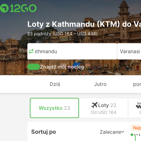
Loty z Kathmandu (KTM) do V
23 podróży (USD 164 – USD 448)
Kathmandu
Varanasi
Znajdź mój nocleg
Dziś
Jutro
pon
Loty
22
Wszystko
23
Od USD 164
Naj
Sortuj po
Zalecane
--: