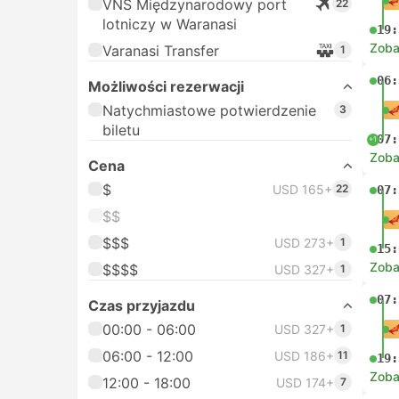
VNS Międzynarodowy port
22
lotniczy w Waranasi
19:
Zoba
Varanasi Transfer
1
06:
Możliwości rezerwacji
Natychmiastowe potwierdzenie
3
biletu
07:
+1
Zoba
Cena
$
USD 165+
22
07:
$$
$$$
USD 273+
1
15:
Zoba
$$$$
USD 327+
1
07:
Czas przyjazdu
00:00 - 06:00
USD 327+
1
06:00 - 12:00
USD 186+
11
19:
Zoba
12:00 - 18:00
USD 174+
7