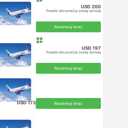
USD 200
Podatki wliczone
|
za osobę dorosłą
Rezerwuj teraz
USD 197
Podatki wliczone
|
za osobę dorosłą
Rezerwuj teraz
USD 173
Rezerwuj teraz
Podatki wliczone
|
za osobę dorosłą