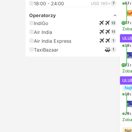
18:00 - 24:00
USD 165+
7
07:
Operatorzy
IndiGo
07:
12
+1
Zoba
Air India
11
ULU
Air India Express
1
10:
TaxiBazaar
1
11:
+1
Zoba
ULU
Naj
10:
20:
Zoba
Nat