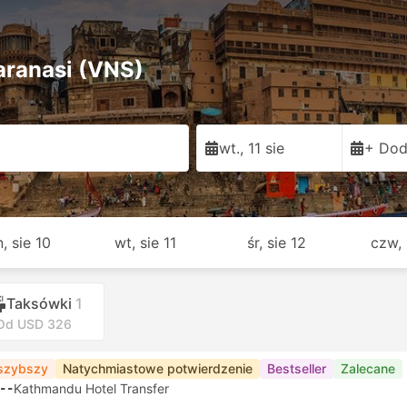
aranasi (VNS)
wt., 11 sie
+ Dod
, sie 10
wt, sie 11
śr, sie 12
czw, 
Taksówki
1
Od USD 326
szybszy
Natychmiastowe potwierdzenie
Bestseller
Zalecane
--
Kathmandu Hotel Transfer