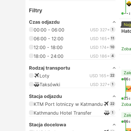
Filtry
--:
Czas odjazdu
Naj
00:00 - 06:00
USD 327+
1
Hat
06:00 - 12:00
USD 165+
11
12:00 - 18:00
USD 174+
10
Zoba
18:00 - 24:00
USD 186+
4
Rodzaj transportu
Zal
Loty
USD 165+
22
06:
Taksówki
USD 327+
1
Stacja odjazdu
15:
KTM Port lotniczy w Katmandu
22
Zoba
Kathmandu Hotel Transfer
1
Zal
06:
Stacja docelowa