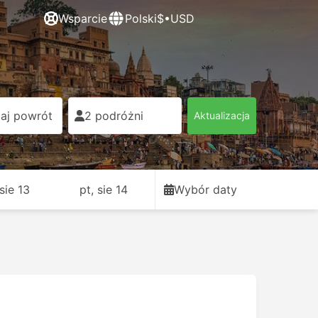
Wsparcie
Polski
$•USD
aj powrót
2 podróżni
Aktualizacja
sie 13
pt, sie 14
Wybór daty