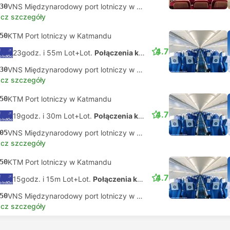
30
VNS Międzynarodowy port lotniczy w Waranasi
cz szczegóły
50
KTM Port lotniczy w Katmandu
4.7
23godz. i 55m Lot+Lot.
Połączenia koordynowane na własną rękę
30
VNS Międzynarodowy port lotniczy w Waranasi
cz szczegóły
50
KTM Port lotniczy w Katmandu
4.7
19godz. i 30m Lot+Lot.
Połączenia koordynowane na własną rękę
05
VNS Międzynarodowy port lotniczy w Waranasi
cz szczegóły
50
KTM Port lotniczy w Katmandu
4.7
15godz. i 15m Lot+Lot.
Połączenia koordynowane na własną rękę
50
VNS Międzynarodowy port lotniczy w Waranasi
cz szczegóły