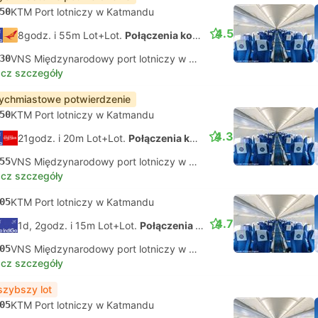
50
KTM Port lotniczy w Katmandu
4.5
8godz. i 55m Lot+Lot.
Połączenia koordynowane na własną rękę
30
VNS Międzynarodowy port lotniczy w Waranasi
cz szczegóły
ychmiastowe potwierdzenie
50
KTM Port lotniczy w Katmandu
4.3
21godz. i 20m Lot+Lot.
Połączenia koordynowane na własną rękę
55
VNS Międzynarodowy port lotniczy w Waranasi
cz szczegóły
05
KTM Port lotniczy w Katmandu
4.7
1d, 2godz. i 15m Lot+Lot.
Połączenia koordynowane na własną rękę
05
VNS Międzynarodowy port lotniczy w Waranasi
cz szczegóły
szybszy lot
05
KTM Port lotniczy w Katmandu