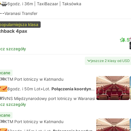
6godz. i 36m
| TaxiBazaar
|
Taksówka
--
Varanasi Transfer
popularniejsza klasa
chback 4pax
4.5
cz szczegóły
jeszcze 2 klasy od USD
ecane
30
KTM Port lotniczy w Katmandu
8godz. i 50m Lot+Lot.
Połączenia koordynowane na własną rękę
05
VNS Międzynarodowy port lotniczy w Waranasi
cz szczegóły
ecane
30
KTM Port lotniczy w Katmandu