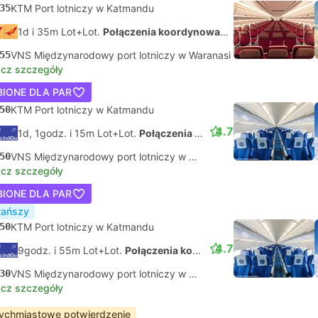
35
KTM Port lotniczy w Katmandu
1d i 35m Lot+Lot.
Połączenia koordynowane na własną rękę
55
VNS Międzynarodowy port lotniczy w Waranasi
cz szczegóły
BIONE DLA PAR
50
KTM Port lotniczy w Katmandu
4.7
1d, 1godz. i 15m Lot+Lot.
Połączenia koordynowane na własną rękę
50
VNS Międzynarodowy port lotniczy w Waranasi
cz szczegóły
BIONE DLA PAR
tańszy
50
KTM Port lotniczy w Katmandu
4.7
9godz. i 55m Lot+Lot.
Połączenia koordynowane na własną rękę
30
VNS Międzynarodowy port lotniczy w Waranasi
cz szczegóły
ychmiastowe potwierdzenie