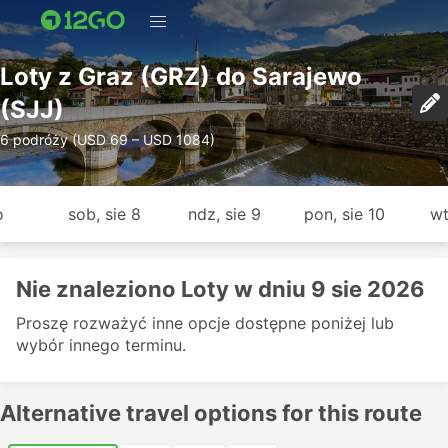
Loty z Graz (GRZ) do Sarajewo
(SJJ)
6 podróży (USD 69 – USD 1084)
o
sob, sie 8
ndz, sie 9
pon, sie 10
wt
Nie znaleziono Loty w dniu 9 sie 2026
Proszę rozważyć inne opcje dostępne poniżej lub
wybór innego terminu.
Alternative travel options for this route