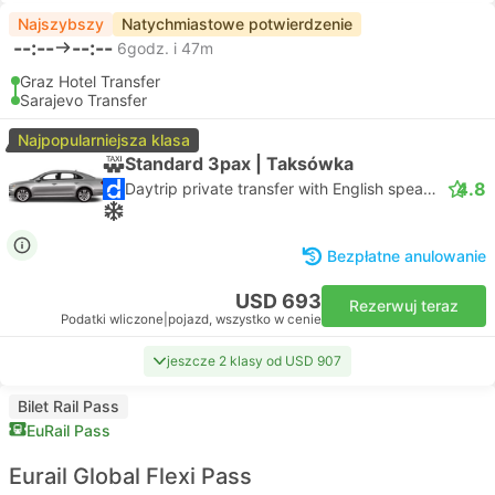
Najszybszy
Natychmiastowe potwierdzenie
--:--
--:--
6godz. i 47m
Graz Hotel Transfer
Sarajevo Transfer
Najpopularniejsza klasa
Standard 3pax | Taksówka
4.8
Daytrip private transfer with English speaking driver
Bezpłatne anulowanie
USD 693
Rezerwuj teraz
Podatki wliczone
|
pojazd, wszystko w cenie
jeszcze 2 klasy od USD 907
Bilet Rail Pass
EuRail Pass
Eurail Global Flexi Pass