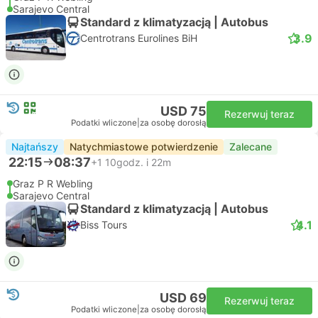
Sarajevo Central
Standard z klimatyzacją | Autobus
3.9
Centrotrans Eurolines BiH
USD 75
Rezerwuj teraz
Podatki wliczone
|
za osobę dorosłą
Najtańszy
Natychmiastowe potwierdzenie
Zalecane
22:15
08:37
+1
10godz. i 22m
Graz P R Webling
Sarajevo Central
Standard z klimatyzacją | Autobus
4.1
Biss Tours
USD 69
Rezerwuj teraz
Podatki wliczone
|
za osobę dorosłą