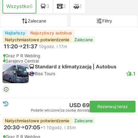
Wszystko
6
3
2
1
Zalecane
Filtry
Najtańszy
Najszybszy autobus
Natychmiastowe potwierdzenie
Zalecane
11:20
21:37
10godz. i 17m
Graz P R Webling
Sarajevo Central
Standard z klimatyzacją | Autobus
4.1
Biss Tours
USD 69
Rezerwuj teraz
Podatki wliczone
|
za osobę dorosłą
Natychmiastowe potwierdzenie
Zalecane
20:30
07:05
+1
10godz. i 35m
Graz P R Webling