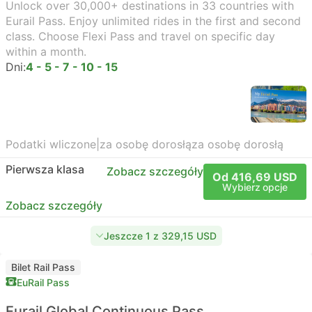
Unlock over 30,000+ destinations in 33 countries with
Eurail Pass. Enjoy unlimited rides in the first and second
class. Choose Flexi Pass and travel on specific day
within a month.
Dni:
4 - 5 - 7 - 10 - 15
Podatki wliczone
|
za osobę dorosłą
za osobę dorosłą
Pierwsza klasa
Zobacz szczegóły
Od 416,69 USD
Wybierz opcje
Zobacz szczegóły
Jeszcze 1 z 329,15 USD
Bilet Rail Pass
EuRail Pass
Eurail Global Continuous Pass